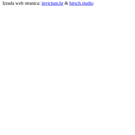
Izrada web stranica:
invictum.hr
&
hirsch.studio