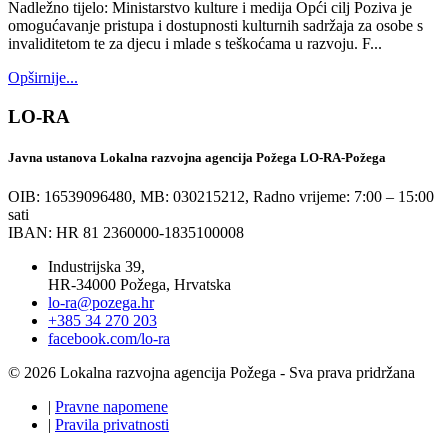
Nadležno tijelo: Ministarstvo kulture i medija Opći cilj Poziva je
omogućavanje pristupa i dostupnosti kulturnih sadržaja za osobe s
invaliditetom te za djecu i mlade s teškoćama u razvoju. F...
Opširnije...
LO-RA
Javna ustanova Lokalna razvojna agencija Požega LO-RA-Požega
OIB: 16539096480, MB: 030215212,
Radno vrijeme: 7:00 – 15:00
sati
IBAN: HR 81 2360000-1835100008
Industrijska 39,
HR-34000 Požega, Hrvatska
lo-ra@pozega.hr
+385 34 270 203
facebook.com/lo-ra
© 2026 Lokalna razvojna agencija Požega - Sva prava pridržana
|
Pravne napomene
|
Pravila privatnosti