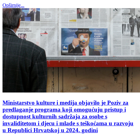
Opširnije...
Ministarstvo kulture i medija objavilo je Poziv za
predlaganje programa koji omogućuju pristup i
dostupnost kulturnih sadržaja za osobe s
invaliditetom i djecu i mlade s teškoćama u razvoju
u Republici Hrvatskoj u 2024. godini