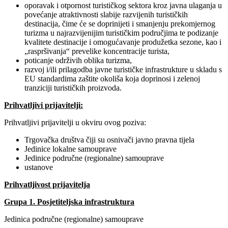
oporavak i otpornost turističkog sektora kroz javna ulaganja u
povećanje atraktivnosti slabije razvijenih turističkih
destinacija, čime će se doprinijeti i smanjenju prekomjernog
turizma u najrazvijenijim turističkim područjima te podizanje
kvalitete destinacije i omogućavanje produžetka sezone, kao i
„raspršivanja“ prevelike koncentracije turista,
poticanje održivih oblika turizma,
razvoj i/ili prilagodba javne turističke infrastrukture u skladu s
EU standardima zaštite okoliša koja doprinosi i zelenoj
tranziciji turističkih proizvoda.
Prihvatljivi prijavitelji:
Prihvatljivi prijavitelji u okviru ovog poziva:
Trgovačka društva čiji su osnivači javno pravna tijela
Jedinice lokalne samouprave
Jedinice područne (regionalne) samouprave
ustanove
Prihvatljivost prijavitelja
Grupa 1. Posjetiteljska infrastruktura
Jedinica područne (regionalne) samouprave