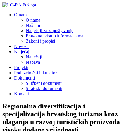
O nama
O nama
Naš tim
Natječaji za zapošljavanje
Pravo na pristup informacijama
Zakoni i propisi
Novosti
Natječaji
Natječaji
Nabava
Projekti
Poduzetnički inkubator
Dokumenti
Službeni dokumenti
Strateški dokumenti
Kontakt
Regionalna diversifikacija i
specijalizacija hrvatskog turizma kroz
ulaganja u razvoj turističkih proizvoda
visoke dodane vrijednosti