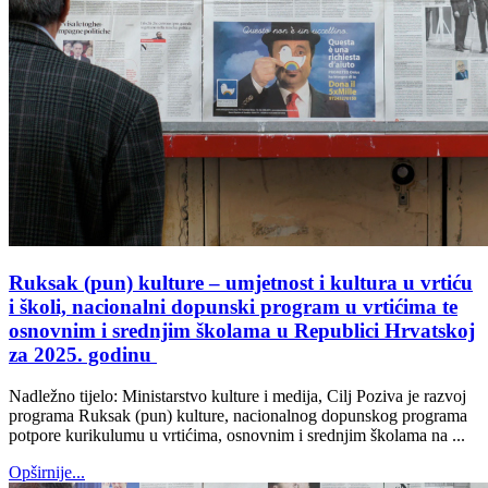
Ruksak (pun) kulture – umjetnost i kultura u vrtiću
i školi, nacionalni dopunski program u vrtićima te
osnovnim i srednjim školama u Republici Hrvatskoj
za 2025. godinu
Nadležno tijelo: Ministarstvo kulture i medija, Cilj Poziva je razvoj
programa Ruksak (pun) kulture, nacionalnog dopunskog programa
potpore kurikulumu u vrtićima, osnovnim i srednjim školama na ...
Opširnije...