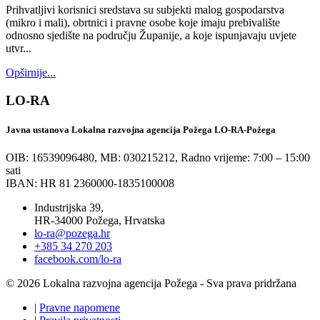
Prihvatljivi korisnici sredstava su subjekti malog gospodarstva
(mikro i mali), obrtnici i pravne osobe koje imaju prebivalište
odnosno sjedište na području Županije, a koje ispunjavaju uvjete
utvr...
Opširnije...
LO-RA
Javna ustanova Lokalna razvojna agencija Požega LO-RA-Požega
OIB: 16539096480, MB: 030215212,
Radno vrijeme: 7:00 – 15:00
sati
IBAN: HR 81 2360000-1835100008
Industrijska 39,
HR-34000 Požega, Hrvatska
lo-ra@pozega.hr
+385 34 270 203
facebook.com/lo-ra
© 2026 Lokalna razvojna agencija Požega - Sva prava pridržana
|
Pravne napomene