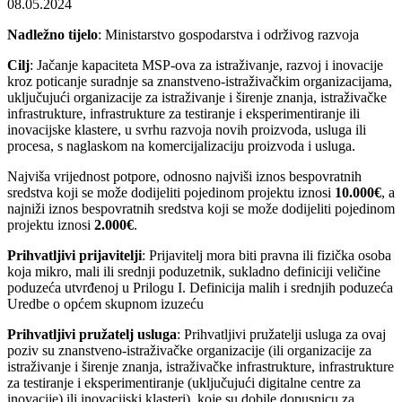
08.05.2024
Nadležno tijelo
: Ministarstvo gospodarstva i održivog razvoja
Cilj
: Jačanje kapaciteta MSP-ova za istraživanje, razvoj i inovacije
kroz poticanje suradnje sa znanstveno-istraživačkim organizacijama,
uključujući organizacije za istraživanje i širenje znanja, istraživačke
infrastrukture, infrastrukture za testiranje i eksperimentiranje ili
inovacijske klastere, u svrhu razvoja novih proizvoda, usluga ili
procesa, s naglaskom na komercijalizaciju proizvoda i usluga.
Najviša vrijednost potpore, odnosno najviši iznos bespovratnih
sredstva koji se može dodijeliti pojedinom projektu iznosi
10.000€
, a
najniži iznos bespovratnih sredstva koji se može dodijeliti pojedinom
projektu iznosi
2.000€
.
Prihvatljivi prijavitelji
: Prijavitelj mora biti pravna ili fizička osoba
koja mikro, mali ili srednji poduzetnik, sukladno definiciji veličine
poduzeća utvrđenoj u Prilogu I. Definicija malih i srednjih poduzeća
Uredbe o općem skupnom izuzeću
Prihvatljivi pružatelj usluga
: Prihvatljivi pružatelji usluga za ovaj
poziv su znanstveno-istraživačke organizacije (ili organizacije za
istraživanje i širenje znanja, istraživačke infrastrukture, infrastrukture
za testiranje i eksperimentiranje (uključujući digitalne centre za
inovacije) ili inovacijski klasteri), koje su dobile dopusnicu za