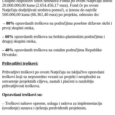
Ukupno raspoloživ iznos sredstava Fonda po ovom Natječaju iznosi
20.000.000,00 kuna (2.654.456,17 eura). Fond će po ovom
Natječaju dodjeljivati sredstva pomoći, u iznosu do najviše
500.000,00 kuna (66.361,40 eura) po projektu, odnosno do:
– 80%
opravdanih troškova na područjima posebne državne skrbi i
prvoj skupini otoka,
– 60%
opravdanih troškova na brdsko-planinskim područjima i
drugoj skupini otoka,
– 40%
opravdanih troškova na ostalim područjima Republike
Hrvatske.
Prihvatljivi troškovi:
Prihvatljivi troškovi po ovom Natječaju su isključivo opravdani
troškovi koji su neposredno vezani uz projekt i neophodni za
ostvarenje projektnih ciljeva, nastali i plaćeni u razdoblju
prihvatljivosti troškova.
Opravdani troškovi su:
– Troškovi nabave opreme, usluga i radova za implementaciju
(uvođenje) sustava i rješenja predviđenih projektom,