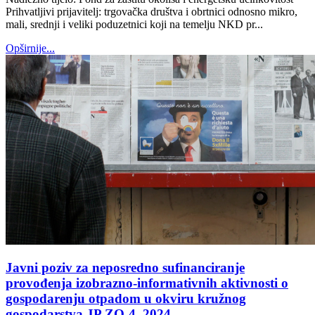
Prihvatljivi prijavitelj: trgovačka društva i obrtnici odnosno mikro,
mali, srednji i veliki poduzetnici koji na temelju NKD pr...
Opširnije...
Javni poziv za neposredno sufinanciranje
provođenja izobrazno-informativnih aktivnosti o
gospodarenju otpadom u okviru kružnog
gospodarstva JP ZO-4_2024