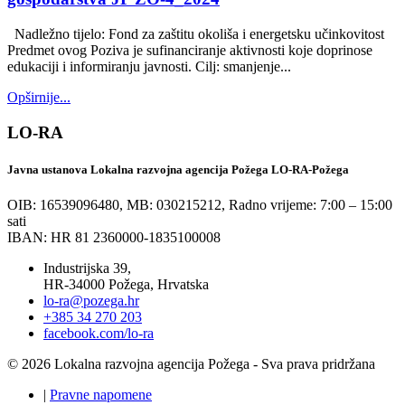
Nadležno tijelo: Fond za zaštitu okoliša i energetsku učinkovitost
Predmet ovog Poziva je sufinanciranje aktivnosti koje doprinose
edukaciji i informiranju javnosti. Cilj: smanjenje...
Opširnije...
LO-RA
Javna ustanova Lokalna razvojna agencija Požega LO-RA-Požega
OIB: 16539096480, MB: 030215212,
Radno vrijeme: 7:00 – 15:00
sati
IBAN: HR 81 2360000-1835100008
Industrijska 39,
HR-34000 Požega, Hrvatska
lo-ra@pozega.hr
+385 34 270 203
facebook.com/lo-ra
© 2026 Lokalna razvojna agencija Požega - Sva prava pridržana
|
Pravne napomene