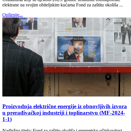
elektrane na svojim obiteljskim kućama Fond za zaštitu okoliša ...
Opširnije...
Proizvodnja električne energije iz obnovljivih izvora
u prerađivačkoj industriji i toplinarstvu (MF-2024-
1-1)
Nadležno tijelo: Fond za zaštitu okoliša i energetsku učinkovitost