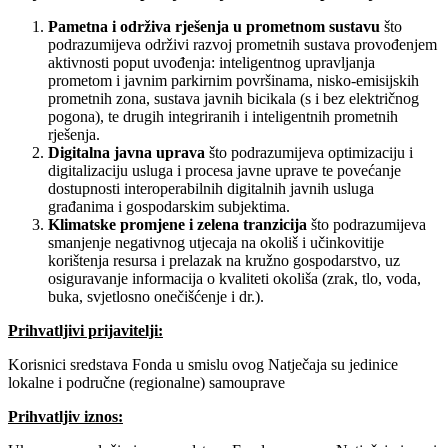
Pametna i održiva rješenja u prometnom sustavu
što
podrazumijeva održivi razvoj prometnih sustava provođenjem
aktivnosti poput uvođenja: inteligentnog upravljanja
prometom i javnim parkirnim površinama, nisko-emisijskih
prometnih zona, sustava javnih bicikala (s i bez električnog
pogona), te drugih integriranih i inteligentnih prometnih
rješenja.
Digitalna javna uprava
što podrazumijeva optimizaciju i
digitalizaciju usluga i procesa javne uprave te povećanje
dostupnosti interoperabilnih digitalnih javnih usluga
građanima i gospodarskim subjektima.
Klimatske promjene i zelena tranzicija
što podrazumijeva
smanjenje negativnog utjecaja na okoliš i učinkovitije
korištenja resursa i prelazak na kružno gospodarstvo, uz
osiguravanje informacija o kvaliteti okoliša (zrak, tlo, voda,
buka, svjetlosno onečišćenje i dr.).
Prihvatljivi prijavitelji:
Korisnici sredstava Fonda u smislu ovog Natječaja su jedinice
lokalne i područne (regionalne) samouprave
Prihvatljiv iznos: