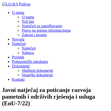
O nama
O nama
Naš tim
Natječaji za zapošljavanje
Pravo na pristup informacijama
Zakoni i propisi
Novosti
Natječaji
Natječaji
Nabava
Projekti
Poduzetnički inkubator
Dokumenti
Službeni dokumenti
Strateški dokumenti
Kontakt
Javni natječaj za poticanje razvoja
pametnih i održivih rješenja i usluga
(EnU-7/22)