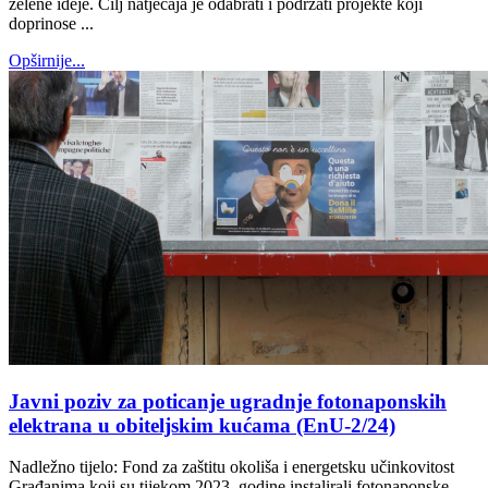
zelene ideje. Cilj natječaja je odabrati i podržati projekte koji
doprinose ...
Opširnije...
Javni poziv za poticanje ugradnje fotonaponskih
elektrana u obiteljskim kućama (EnU-2/24)
Nadležno tijelo: Fond za zaštitu okoliša i energetsku učinkovitost
Građanima koji su tijekom 2023. godine instalirali fotonaponske