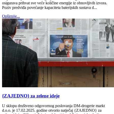
osigurava prihvat sve veće količine energije iz obnovljivih izvora.
Poziv predviđa povećanje kapaciteta baterijskih sustava d...
Opširnije...
{ZAJEDNO} za zelene ideje
U sklopu društveno odgovornog poslovanja DM-drogerie markt
d.o.o. je 17.02.2025. godine otvorio natječaj {ZAJEDNO} za