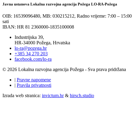
Javna ustanova Lokalna razvojna agencija Požega LO-RA-Požega
OIB: 16539096480, MB: 030215212,
Radno vrijeme: 7:00 – 15:00
sati
IBAN: HR 81 2360000-1835100008
Industrijska 39,
HR-34000 Požega, Hrvatska
lo-ra@pozega.hr
+385 34 270 203
facebook.com/lo-ra
© 2026 Lokalna razvojna agencija Požega - Sva prava pridržana
|
Pravne napomene
|
Pravila privatnosti
Izrada web stranica:
invictum.hr
&
hirsch.studio