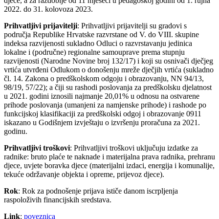
djece, a za razdoblje od 11 mjeseci u pedagoškoj godini od 1. rujna
2022. do 31. kolovoza 2023.
Prihvatljivi prijavitelji
: Prihvatljivi prijavitelji su gradovi s
područja Republike Hrvatske razvrstane od V. do VIII. skupine
indeksa razvijenosti sukladno Odluci o razvrstavanju jedinica
lokalne i (područne) regionalne samouprave prema stupnju
razvijenosti (Narodne Novine broj 132/17) i koji su osnivači dječjeg
vrtića utvrđeni Odlukom o donošenju mreže dječjih vrtića (sukladno
čl. 14. Zakona o predškolskom odgoju i obrazovanju, NN 94/13,
98/19, 57/22); a čiji su rashodi poslovanja za predškolsku djelatnost
u 2021. godini iznosili najmanje 20,01% u odnosu na ostvarene
prihode poslovanja (umanjeni za namjenske prihode) i rashode po
funkcijskoj klasifikaciji za predškolski odgoj i obrazovanje 0911
iskazano u Godišnjem izvještaju o izvršenju proračuna za 2021.
godinu.
Prihvatljivi troškovi
: Prihvatljivi troškovi uključuju izdatke za
radnike: bruto plaće te naknade i materijalna prava radnika, prehranu
djece, uvjete boravka djece (materijalni izdaci, energija i komunalije,
tekuće održavanje objekta i opreme, prijevoz djece).
Rok
: Rok za podnošenje prijava ističe danom iscrpljenja
raspoloživih financijskih sredstava.
Link
:
poveznica