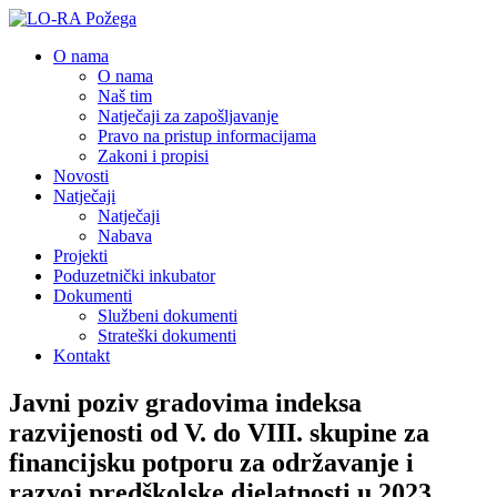
O nama
O nama
Naš tim
Natječaji za zapošljavanje
Pravo na pristup informacijama
Zakoni i propisi
Novosti
Natječaji
Natječaji
Nabava
Projekti
Poduzetnički inkubator
Dokumenti
Službeni dokumenti
Strateški dokumenti
Kontakt
Javni poziv gradovima indeksa
razvijenosti od V. do VIII. skupine za
financijsku potporu za održavanje i
razvoj predškolske djelatnosti u 2023.