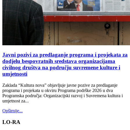
Javni pozivi za predlaganje programa i projekata za
dodjelu bespovratnih sredstava organizacijama
civilnog društva na području suvremene kulture i
umjetnosti
Zaklada “Kultura nova” objavljuje javne pozive za predlaganje
programa i projekata u okviru Programa podrške 2026 u dva
Programska područja: Organizacijski razvoj i Suvremena kultura i
umjetnost za...
Opširnije...
LO-RA