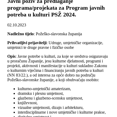
Javni poziv za predlaganje
programa/projekata za Program javnih
potreba u kulturi PSŽ 2024.
02.10.2023
Nadležno tijelo
: Požeško-slavonska županija
Prihvatljivi prijavitelji
: Udruge, umjetničke organizacije,
umjetnici te druge pravne i fizičke osobe
Opis
: Javne potrebe u kulturi, za koje se sredstva osiguravaju
u proračunu Županije, jesu kulturne djelatnosti, programi i
projekti, aktivnosti i manifestacije u kulturi sukladno Zakonu
o kulturnim vijećima i financiranju javnih potreba u kulturi
(NN 83/22.), a od interesa za opće dobro na području
Požeško-slavonske županije, a koji obuhvaćaju osobito:
kulturno-umjetnički amaterizam,
dramsku i plesnu umjetnost,
glazbenu i glazbeno-scensku umjetnost,
književnost,
vizualne umjetnosti, dizajn i arhitekturu,
interdisciplinarne i nove umjetničke i kulturne prakse,
digitalnu umjetnost i