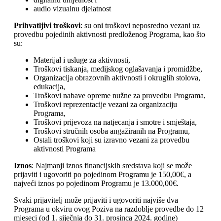
audio vizualnu djelatnost
Prihvatljivi troškovi
: su oni troškovi neposredno vezani uz
provedbu pojedinih aktivnosti predloženog Programa, kao što
su:
Materijal i usluge za aktivnosti,
Troškovi tiskanja, medijskog oglašavanja i promidžbe,
Organizacija obrazovnih aktivnosti i okruglih stolova,
edukacija,
Troškovi nabave opreme nužne za provedbu Programa,
Troškovi reprezentacije vezani za organizaciju
Programa,
Troškovi prijevoza na natjecanja i smotre i smještaja,
Troškovi stručnih osoba angažiranih na Programu,
Ostali troškovi koji su izravno vezani za provedbu
aktivnosti Programa
Iznos
: Najmanji iznos financijskih sredstava koji se može
prijaviti i ugovoriti po pojedinom Programu je 150,00€, a
najveći iznos po pojedinom Programu je 13.000,00€.
Svaki prijavitelj može prijaviti i ugovoriti najviše dva
Programa u okviru ovog Poziva na razdoblje provedbe do 12
mjeseci (od 1. siječnja do 31. prosinca 2024. godine)