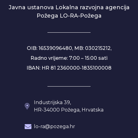
Javna ustanova Lokalna razvojna agencija
Požega LO-RA-Požega
OIB: 16539096480, MB: 030215212,
Radno vrijeme: 7:00 – 15:00 sati
IBAN: HR 81 2360000-1835100008
Industrijska 39,
HR-34000 Požega, Hrvatska
lo-ra@pozega.hr