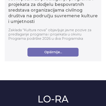
projekata za dodjelu bespovratnih
sredstava organizacijama civilnog
društva na području suvremene kulture
i umjetnosti
Zaklada “Kultura nova” objavljuje javne pozive za
predlaganje programa i projekata u okviru
Programa podrške 2026 u dva Programska
područja: Organizacijski razvoj i Suvremena kultura i
umjetnost za...
Opširnije...
LO-RA