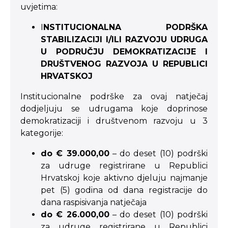
uvjetima:
I
NSTITUCIONALNA PODRŠKA
STABILIZACIJI I/ILI RAZVOJU UDRUGA
U PODRUČJU DEMOKRATIZACIJE I
DRUŠTVENOG RAZVOJA U REPUBLICI
HRVATSKOJ
Institucionalne podrške za ovaj natječaj
dodjeljuju se udrugama koje doprinose
demokratizaciji i društvenom razvoju u 3
kategorije:
do € 39.000,00
– do deset (10) podrški
za udruge registrirane u Republici
Hrvatskoj koje aktivno djeluju najmanje
pet (5) godina od dana registracije do
dana raspisivanja natječaja
do € 26.000,00
– do deset (10) podrški
za udruge registrirane u Republici