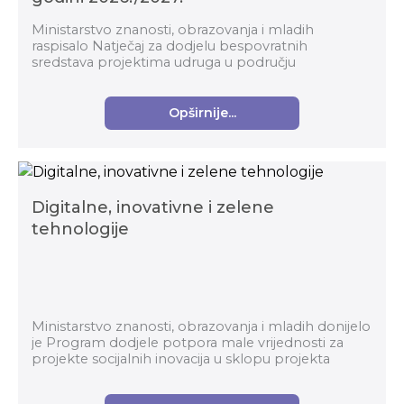
Ministarstvo znanosti, obrazovanja i mladih
raspisalo Natječaj za dodjelu bespovratnih
sredstava projektima udruga u području
izvaninstitucionalnoga odgoja i obrazovanja djece i
mladih u školskoj g...
Opširnije...
Digitalne, inovativne i zelene
tehnologije
Ministarstvo znanosti, obrazovanja i mladih donijelo
je Program dodjele potpora male vrijednosti za
projekte socijalnih inovacija u sklopu projekta
Digitalne, inovativne i zelene tehnologije. Te...