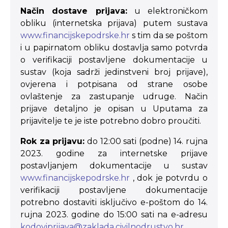
Način dostave prijava:
u elektroničkom
obliku (internetska prijava) putem sustava
www.financijskepodrske.hr
s tim da se poštom
i u papirnatom obliku dostavlja samo potvrda
o verifikaciji postavljene dokumentacije u
sustav (koja sadrži jedinstveni broj prijave),
ovjerena i potpisana od strane osobe
ovlaštenje za zastupanje udruge. Način
prijave detaljno je opisan u Uputama za
prijavitelje te je iste potrebno dobro proučiti.
Rok za prijavu:
do 12:00 sati (podne) 14. rujna
2023. godine za internetske prijave
postavljanjem dokumentacije u sustav
www.financijskepodrske.hr
, dok je potvrdu o
verifikaciji postavljene dokumentacije
potrebno dostaviti isključivo e-poštom do 14.
rujna 2023. godine do 15:00 sati na e-adresu
kodoviprijava@zaklada.civilnodrustvo.hr
.