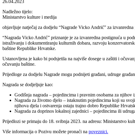
26.04.2023
Nadležno tijelo:
Ministarstvo kulture i medija
objavljuje natječaj za dodjelu “Nagrade Vicko Andrić” za izvanredna p
“Nagrada Vicko Andrić” priznanje je za izvanredna postignuća u podru
istraživanju i dokumentiranju kulturnih dobara, razvoju konzervatorsk
baštine Republike Hrvatske.
Ustanovljena je kako bi podsjetila na najviše dosege u zaštiti i očuv
očuvanju baštine.
Prijedloge za dodjelu Nagrade mogu podnijeti građani, udruge građana, 
Nagrada se dodjeljuje kao:
Godišnja nagrada – pojedincima i pravnim osobama za njihov izva
Nagrada za životno djelo – istaknutim pojedincima koji su svojim
njihova djela i ostvarenja ostaju trajno dobro Republike Hrvats
Nagrada za doprinos lokalnoj zajednici – pojedincima ili udruga
Prijedlozi se primaju do 18. svibnja 2023. na adresu: Ministarstvo 
Više informacija o Pozivu možete pronaći na
poveznici.