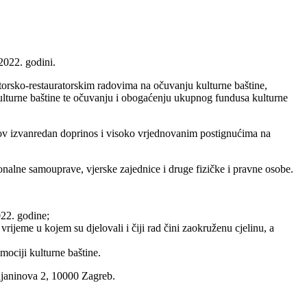
2022. godini.
atorsko-restauratorskim radovima na očuvanju kulturne baštine,
 kulturne baštine te očuvanju i obogaćenju ukupnog fundusa kulturne
jihov izvanredan doprinos i visoko vrjednovanim postignućima na
ionalne samouprave, vjerske zajednice i druge fizičke i pravne osobe.
022. godine;
rijeme u kojem su djelovali i čiji rad čini zaokruženu cjelinu, a
mociji kulturne baštine.
njaninova 2, 10000 Zagreb.