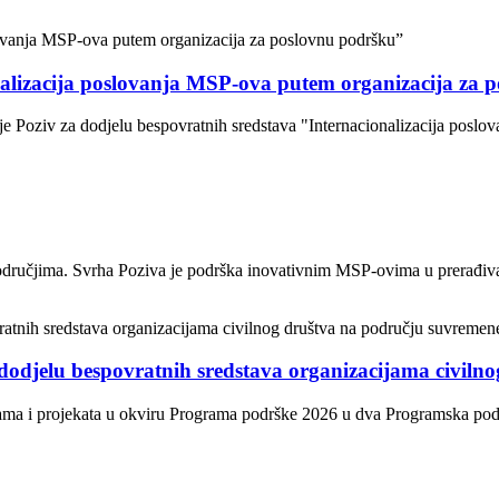
nalizacija poslovanja MSP-ova putem organizacija za 
je Poziv za dodjelu bespovratnih sredstava "Internacionalizacija posl
odručjima. Svrha Poziva je podrška inovativnim MSP-ovima u prerađivačk
dodjelu bespovratnih sredstava organizacijama civiln
ama i projekata u okviru Programa podrške 2026 u dva Programska područ