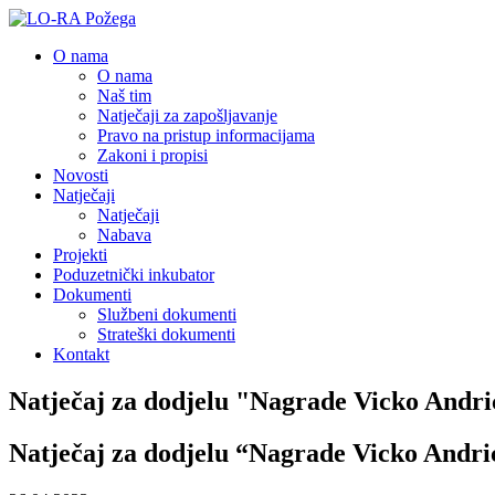
O nama
O nama
Naš tim
Natječaji za zapošljavanje
Pravo na pristup informacijama
Zakoni i propisi
Novosti
Natječaji
Natječaji
Nabava
Projekti
Poduzetnički inkubator
Dokumenti
Službeni dokumenti
Strateški dokumenti
Kontakt
Natječaj za dodjelu "Nagrade Vicko Andri
Natječaj za dodjelu “Nagrade Vicko Andri