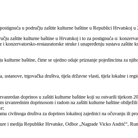
ostignuća u području zaštite kulturne baštine u Republici Hrvatskoj u 
čju zaštite kulturne baštine u Hrvatskoj i to za postignuća u: konzerv
e i konzervatorsko-restauratorske struke i unapređenju sustava zaštite
anju kulturne baštine, čime se ujedno odaje priznanje pojedincima za n
ustanove, trgovačka društva, tijela državne vlasti, tijela lokalne i reg
nredan doprinos u zaštiti kulturne baštine koji su ostvarili tijekom 2
 izvanrednim doprinosom i radom na zaštiti kulturne baštine obilježili v
ke;
ma civilnoga društva za doprinos lokalnoj zajednici na očuvanju ili pro
kulture i medija Republike Hrvatske, Odbor „Nagrade Vicko Andrić“, Ru