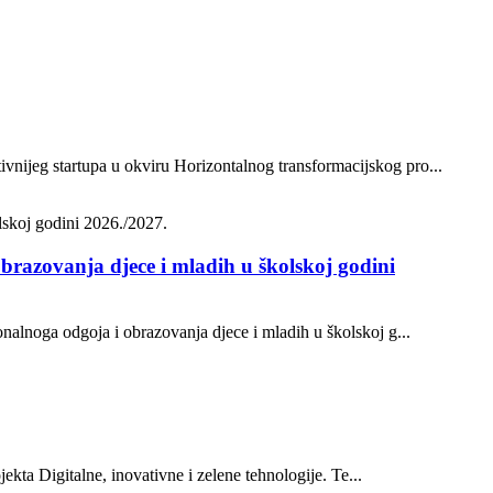
vnijeg startupa u okviru Horizontalnog transformacijskog pro...
brazovanja djece i mladih u školskoj godini
onalnoga odgoja i obrazovanja djece i mladih u školskoj g...
ekta Digitalne, inovativne i zelene tehnologije. Te...