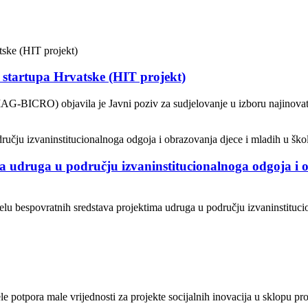
g startupa Hrvatske (HIT projekt)
AG-BICRO) objavila je Javni poziv za sudjelovanje u izboru najinovati
a udruga u području izvaninstitucionalnoga odgoja i o
jelu bespovratnih sredstava projektima udruga u području izvaninstituci
 potpora male vrijednosti za projekte socijalnih inovacija u sklopu proj