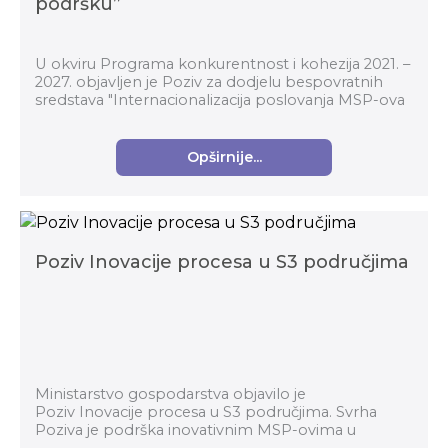
podršku”
U okviru Programa konkurentnost i kohezija 2021. –
2027. objavljen je Poziv za dodjelu bespovratnih
sredstava "Internacionalizacija poslovanja MSP-ova
putem organizacija za poslovnu podršku" (kod p...
Opširnije...
Poziv Inovacije procesa u S3 područjima
Ministarstvo gospodarstva objavilo je
Poziv Inovacije procesa u S3 područjima. Svrha
Poziva je podrška inovativnim MSP-ovima u
prerađivačkoj industriji za komercijalizaciju