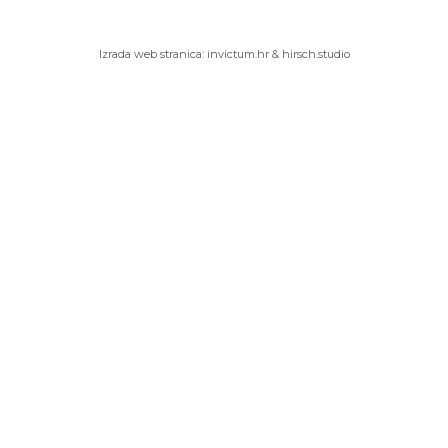
Izrada web stranica:
invictum.hr
&
hirsch.studio