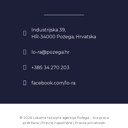
Industrijska 39,
HR-34000 Požega, Hrvatska
lo-ra@pozega.hr
+385 34 270 203
facebook.com/lo-ra
© 2026 Lokalna razvojna agencija Požega - Sva prava
pridržana
|
Pravne napomene
|
Pravila privatnosti