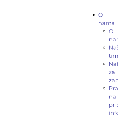
O
nama
O
na
Na
ti
Nat
za
zap
Pr
na
pri
in