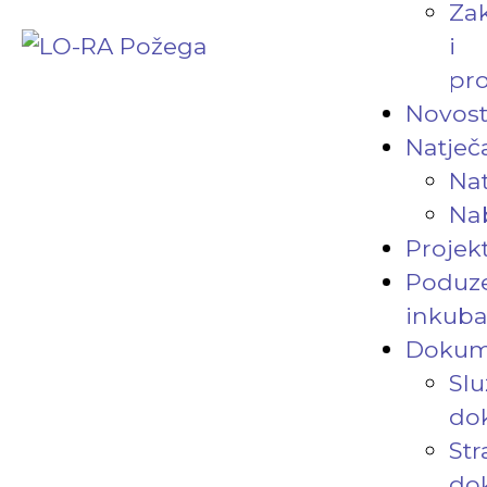
Za
i
pro
Novost
Natječa
Nat
Na
Projekt
Poduze
inkuba
Dokum
Slu
do
Str
do