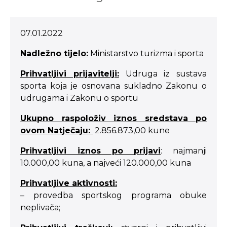
07.01.2022
Nadležno tijelo:
Ministarstvo turizma i sporta
Prihvatljivi prijavitelji:
Udruga iz sustava
sporta koja je osnovana sukladno Zakonu o
udrugama i Zakonu o sportu
Ukupno raspoloživ iznos sredstava po
ovom Natječaju:
2.856.873,00 kune
Prihvatljivi iznos po prijavi
: najmanji
10.000,00 kuna, a najveći 120.000,00 kuna
Prihvatljive aktivnosti:
– provedba sportskog programa obuke
neplivača;