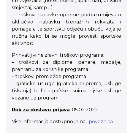
(4) zvjezdice (hotel, hostel, apartman, privatni
smještaj, kamp….)
– troškovi nabavke opreme podrazumijevaju
isključivo nabavku trenažnih rekvizita i
pomagala te sportsku odjeću i obuću koja je
nužna kako bi se mogle provesti sportske
aktivnosti
Prihvatljivi neizravni troškovi programa:
– troškovi za diplome, pehare, medalje,
prehranu za korisnike programa
– troškovi promidžbe programa
– grafičke usluge (grafička priprema, usluge
tiskanja) te fotografske i snimateljske usluge
vezane uz program
Rok za dostavu prijava
: 05.02.2022.
Više informacija dostupno je na:
poveznica