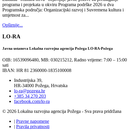
programa i projekata u okviru Programa podrške 2026 u dva
Programska područja: Organizacijski razvoj i Suvremena kultura i
umjetnost za...
Opširnije...
LO-RA
Javna ustanova Lokalna razvojna agencija Požega LO-RA-Požega
OIB: 16539096480, MB: 030215212,
Radno vrijeme: 7:00 – 15:00
sati
IBAN: HR 81 2360000-1835100008
Industrijska 39,
HR-34000 Požega, Hrvatska
lo-ra@pozega.hr
+385 34 270 203
facebook.com/lo-ra
© 2026 Lokalna razvojna agencija Požega - Sva prava pridržana
|
Pravne napomene
|
Pravila privatnosti