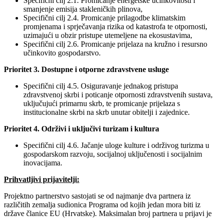
Specifični cilj 2.1. Promicanje energetske učinkovitosti i
smanjenje emisija stakleničkih plinova,
Specifični cilj 2.4. Promicanje prilagodbe klimatskim
promjenama i sprječavanja rizika od katastrofa te otpornosti,
uzimajući u obzir pristupe utemeljene na ekosustavima,
Specifični cilj 2.6. Promicanje prijelaza na kružno i resursno
učinkovito gospodarstvo.
Prioritet 3. Dostupne i otporne zdravstvene usluge
Specifični cilj 4.5. Osiguravanje jednakog pristupa
zdravstvenoj skrbi i poticanje otpornosti zdravstvenih sustava,
uključujući primarnu skrb, te promicanje prijelaza s
institucionalne skrbi na skrb unutar obitelji i zajednice.
Prioritet 4. Održivi i uključivi turizam i kultura
Specifični cilj 4.6. Jačanje uloge kulture i održivog turizma u
gospodarskom razvoju, socijalnoj uključenosti i socijalnim
inovacijama.
Prihvatljivi prijavitelji:
Projektno partnerstvo sastojati se od najmanje dva partnera iz
različitih zemalja sudionica Programa od kojih jedan mora biti iz
države članice EU (Hrvatske). Maksimalan broj partnera u prijavi je