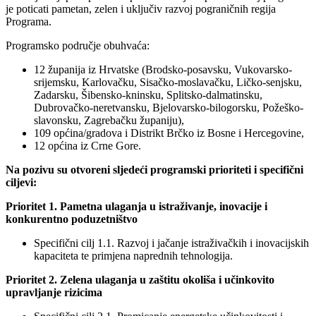
je poticati pametan, zelen i uključiv razvoj pograničnih regija
Programa.
Programsko područje obuhvaća:
12 županija iz Hrvatske (Brodsko-posavsku, Vukovarsko-
srijemsku, Karlovačku, Sisačko-moslavačku, Ličko-senjsku,
Zadarsku, Šibensko-kninsku, Splitsko-dalmatinsku,
Dubrovačko-neretvansku, Bjelovarsko-bilogorsku, Požeško-
slavonsku, Zagrebačku županiju),
109 općina/gradova i Distrikt Brčko iz Bosne i Hercegovine,
12 općina iz Crne Gore.
Na pozivu su otvoreni sljedeći programski prioriteti i specifični
ciljevi:
Prioritet 1. Pametna ulaganja u istraživanje, inovacije i
konkurentno poduzetništvo
Specifični cilj 1.1. Razvoj i jačanje istraživačkih i inovacijskih
kapaciteta te primjena naprednih tehnologija.
Prioritet 2. Zelena ulaganja u zaštitu okoliša i učinkovito
upravljanje rizicima