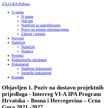
O nama
O nama
Naš tim
Natječaji za zapošljavanje
Pravo na pristup informacijama
Zakoni i propisi
Novosti
Natječaji
Natječaji
Nabava
Projekti
Poduzetnički inkubator
Dokumenti
Službeni dokumenti
Strateški dokumenti
Kontakt
Objavljen 1. Poziv na dostavu projektnih
prijedloga - Interreg VI-A IPA Program
Hrvatska – Bosna i Hercegovina – Crna
Gora 2021.-2027.