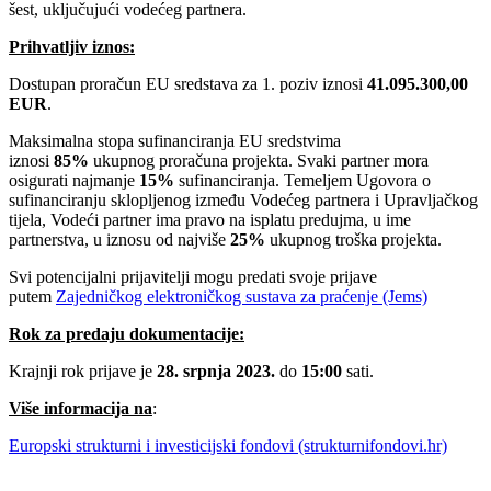
šest, uključujući vodećeg partnera.
Prihvatljiv iznos:
Dostupan proračun EU sredstava za 1. poziv iznosi
41.095.300,00
EUR
.
Maksimalna stopa sufinanciranja EU sredstvima
iznosi
85%
ukupnog proračuna projekta. Svaki partner mora
osigurati najmanje
15%
sufinanciranja. Temeljem Ugovora o
sufinanciranju sklopljenog između Vodećeg partnera i Upravljačkog
tijela, Vodeći partner ima pravo na isplatu predujma, u ime
partnerstva, u iznosu od najviše
25%
ukupnog troška projekta.
Svi potencijalni prijavitelji mogu predati svoje prijave
putem
Zajedničkog elektroničkog sustava za praćenje (Jems)
Rok za predaju dokumentacije:
Krajnji rok prijave je
28. srpnja 2023.
do
15:00
sati.
Više informacija na
:
Europski strukturni i investicijski fondovi (strukturnifondovi.hr)