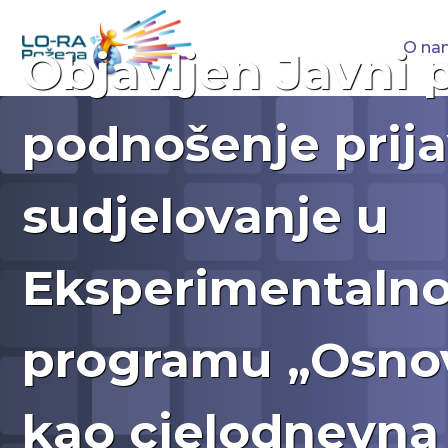
O na
Objavljen Javni 
podnošenje prija
sudjelovanje u
Eksperimentaln
programu „Osno
kao cjelodnevna 