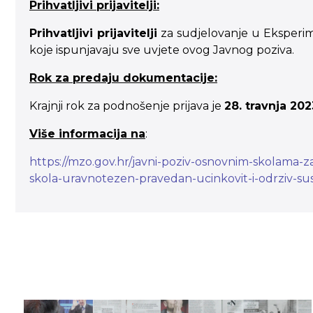
Prihvatljivi prijavitelji:
Prihvatljivi prijavitelji
za sudjelovanje u Eksperi
koje ispunjavaju sve uvjete ovog Javnog poziva.
Rok za predaju dokumentacije:
Krajnji rok za podnošenje prijava je
28. travnja 202
Više informacija na
:
https://mzo.gov.hr/javni-poziv-osnovnim-skolama
skola-uravnotezen-pravedan-ucinkovit-i-odrziv-su