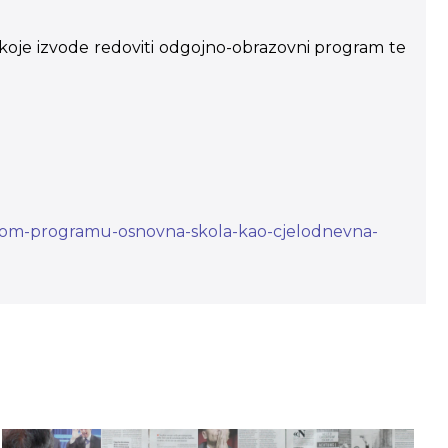
oje izvode redoviti odgojno-obrazovni program te
alnom-programu-osnovna-skola-kao-cjelodnevna-