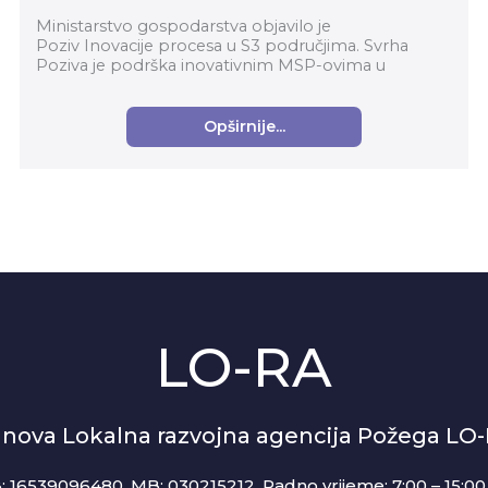
Ministarstvo gospodarstva objavilo je
Poziv Inovacije procesa u S3 područjima. Svrha
Poziva je podrška inovativnim MSP-ovima u
prerađivačkoj industriji za komercijalizaciju
inovativnih proizvoda...
Opširnije...
LO-RA
anova Lokalna razvojna agencija Požega LO
: 16539096480, MB: 030215212,
Radno vrijeme: 7:00 – 15:00 