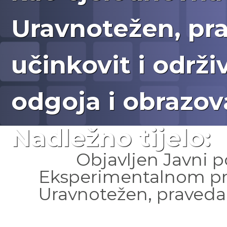
Uravnotežen, pr
učinkovit i održi
odgoja i obrazov
Nadležno tijelo:
Objavljen Javni p
Eksperimentalnom pr
Uravnotežen, pravedan