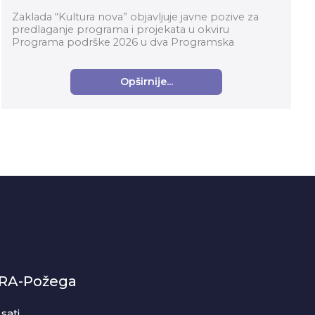
Zaklada “Kultura nova” objavljuje javne pozive za
predlaganje programa i projekata u okviru
Programa podrške 2026 u dva Programska
područja: Organizacijski razvoj i Suvremena kultura i
umjetnost za...
Opširnije...
-RA-Požega
sati