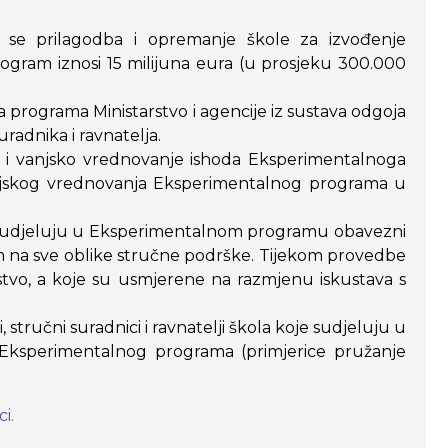
će se prilagodba i opremanje škole za izvođenje
gram iznosi 15 milijuna eura (u prosjeku 300.000
programa Ministarstvo i agencije iz sustava odgoja
uradnika i ravnatelja.
ne i vanjsko vrednovanje ishoda Eksperimentalnoga
vanjskog vrednovanja Eksperimentalnog programa u
koje sudjeluju u Eksperimentalnom programu obavezni
 na sve oblike stručne podrške. Tijekom provedbe
rstvo, a koje su usmjerene na razmjenu iskustava s
ji, stručni suradnici i ravnatelji škola koje sudjeluju u
 Eksperimentalnog programa (primjerice pružanje
i.