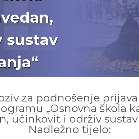
avedan,
v sustav
anja“
oziv za podnošenje prijava
ogramu „Osnovna škola kao
, učinkovit i održiv sustav
Nadležno tijelo: