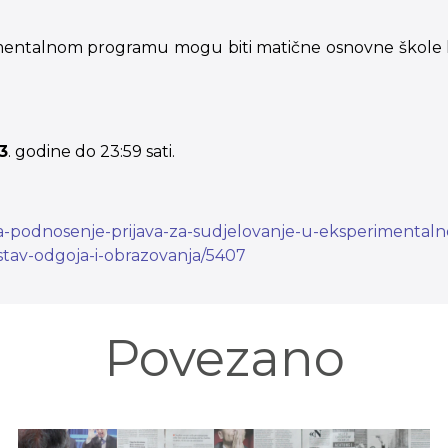
mentalnom programu mogu biti matične osnovne škole k
3
. godine do 23:59 sati.
-za-podnosenje-prijava-za-sudjelovanje-u-eksperiment
stav-odgoja-i-obrazovanja/5407
Povezano