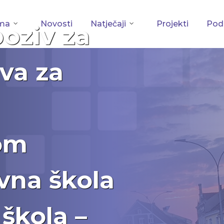
ma
Novosti
Natječaji
Projekti
Podu
poziv za
va za
om
vna škola
škola –