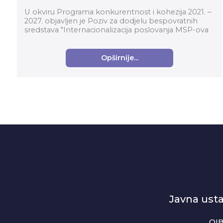
U okviru Programa konkurentnost i kohezija 2021. –
2027. objavljen je Poziv za dodjelu bespovratnih
sredstava "Internacionalizacija poslovanja MSP-ova
putem organizacija za poslovnu podršku" (kod p...
Opširnije...
Javna ust
OIB