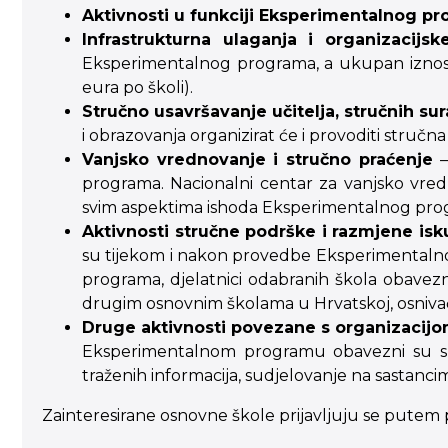
Aktivnosti u funkciji Eksperimentalnog pro
Infrastrukturna ulaganja i organizacijs
Eksperimentalnog programa, a ukupan iznos 
eura po školi).
Stručno usavršavanje učitelja, stručnih sur
i obrazovanja organizirat će i provoditi stručna
Vanjsko vrednovanje i stručno praćenje
programa. Nacionalni centar za vanjsko vre
svim aspektima ishoda Eksperimentalnog pro
Aktivnosti stručne podrške i razmjene is
su tijekom i nakon provedbe Eksperimentalno
programa, djelatnici odabranih škola obavezn
drugim osnovnim školama u Hrvatskoj, osnivači
Druge aktivnosti povezane s organizaci
Eksperimentalnom programu obavezni su sud
traženih informacija, sudjelovanje na sastancim
Zainteresirane osnovne škole prijavljuju se pute