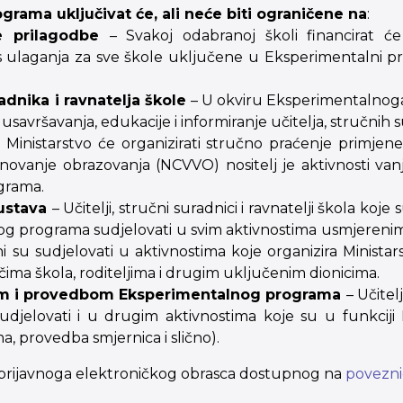
grama uključivat će, ali neće biti ograničene na
:
ke prilagodbe
– Svakoj odabranoj školi financirat 
ulaganja za sve škole uključene u Eksperimentalni pro
adnika i ravnatelja škole
– U okviru Eksperimentalnoga 
 usavršavanja, edukacije i informiranje učitelja, stručnih s
– Ministarstvo će organizirati stručno praćenje primje
dnovanje obrazovanja (NCVVO) nositelj je aktivnosti 
grama.
kustava
– Učitelji, stručni suradnici i ravnatelji škola 
g programa sudjelovati u svim aktivnostima usmjerenim
i su sudjelovati u aktivnostima koje organizira Minista
ma škola, roditeljima i drugim uključenim dionicima.
jom i provedbom Eksperimentalnog programa
– Učitel
jelovati i u drugim aktivnostima koje su u funkciji
a, provedba smjernica i slično).
m prijavnoga elektroničkog obrasca dostupnog na
poveznic