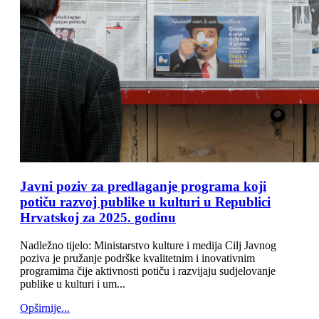
Javni poziv za predlaganje programa koji
potiču razvoj publike u kulturi u Republici
Hrvatskoj za 2025. godinu
Nadležno tijelo: Ministarstvo kulture i medija Cilj Javnog
poziva je pružanje podrške kvalitetnim i inovativnim
programima čije aktivnosti potiču i razvijaju sudjelovanje
publike u kulturi i um...
Opširnije...