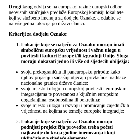
Drugi krug
odvija se na europskoj razini: europski odbor
neovisnih stručnjaka predlaže Europskoj komisiji lokalitete
koji se službeno imenuju za dodjelu Oznake, a odabire se
najviše jedna lokacija po državi članici.
Kriteriji za dodjelu Oznake:
Lokacije koje se natječu za Oznaku moraju imati
simboličnu europsku vrijednost i važnu ulogu u
povijesti i kulturi Europe i/ili izgradnji Unije. Stoga
moraju dokazati jedno ili više od sljedećih obilježja:
svoju prekograničnu ili paneuropsku prirodu: kako
njihov prijašnji i sadašnji utjecaj i privlačnost nadilaze
nacionalne granice države članice;
svoje mjesto i ulogu u europskoj povijesti i europskim
integracijama te povezanost s ključnim europskim
događanjima, osobnostima ili pokretima;
svoje mjesto i ulogu u razvoju i promicanju zajedničkih
vrijednosti na kojima se temelje europske integracije;
Lokacije koje se natječu za Oznaku moraju
podnijeti projekt čija provedba treba početi
najkasnije do kraja godine imenovanja i koji
uključuje sve sljedeće elemente: