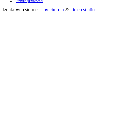
|
Pravila privatnosti
Izrada web stranica:
invictum.hr
&
hirsch.studio