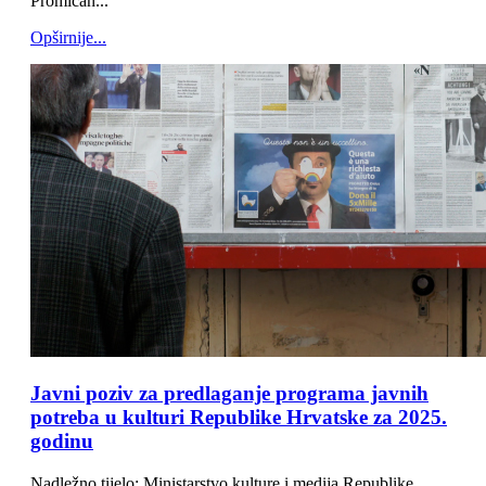
Promican...
Opširnije...
Javni poziv za predlaganje programa javnih
potreba u kulturi Republike Hrvatske za 2025.
godinu
Nadležno tijelo: Ministarstvo kulture i medija Republike