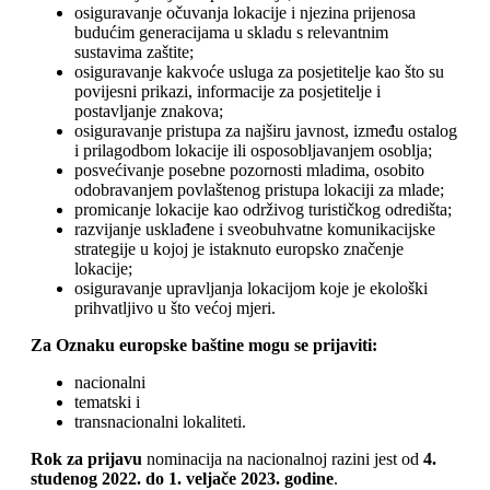
osiguravanje očuvanja lokacije i njezina prijenosa
budućim generacijama u skladu s relevantnim
sustavima zaštite;
osiguravanje kakvoće usluga za posjetitelje kao što su
povijesni prikazi, informacije za posjetitelje i
postavljanje znakova;
osiguravanje pristupa za najširu javnost, između ostalog
i prilagodbom lokacije ili osposobljavanjem osoblja;
posvećivanje posebne pozornosti mladima, osobito
odobravanjem povlaštenog pristupa lokaciji za mlade;
promicanje lokacije kao održivog turističkog odredišta;
razvijanje usklađene i sveobuhvatne komunikacijske
strategije u kojoj je istaknuto europsko značenje
lokacije;
osiguravanje upravljanja lokacijom koje je ekološki
prihvatljivo u što većoj mjeri.
Za Oznaku europske baštine mogu se prijaviti:
nacionalni
tematski i
transnacionalni lokaliteti.
Rok za prijavu
nominacija na nacionalnoj razini jest od
4.
studenog 2022. do 1. veljače 2023. godine
.