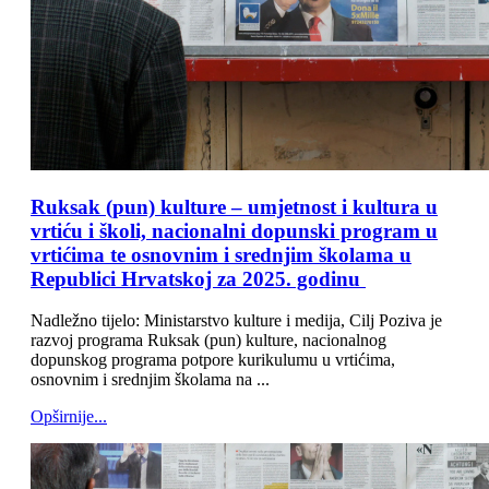
Ruksak (pun) kulture – umjetnost i kultura u
vrtiću i školi, nacionalni dopunski program u
vrtićima te osnovnim i srednjim školama u
Republici Hrvatskoj za 2025. godinu
Nadležno tijelo: Ministarstvo kulture i medija, Cilj Poziva je
razvoj programa Ruksak (pun) kulture, nacionalnog
dopunskog programa potpore kurikulumu u vrtićima,
osnovnim i srednjim školama na ...
Opširnije...