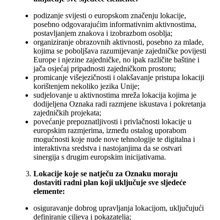
podizanje svijesti o europskom značenju lokacije,
posebno odgovarajućim informativnim aktivnostima,
postavljanjem znakova i izobrazbom osoblja;
organiziranje obrazovnih aktivnosti, posebno za mlade,
kojima se poboljšava razumijevanje zajedničke povijesti
Europe i njezine zajedničke, no ipak različite baštine i
jača osjećaj pripadnosti zajedničkom prostoru;
promicanje višejezičnosti i olakšavanje pristupa lokaciji
korištenjem nekoliko jezika Unije;
sudjelovanje u aktivnostima mreža lokacija kojima je
dodijeljena Oznaka radi razmjene iskustava i pokretanja
zajedničkih projekata;
povećanje prepoznatljivosti i privlačnosti lokacije u
europskim razmjerima, između ostalog uporabom
mogućnosti koje nude nove tehnologije te digitalna i
interaktivna sredstva i nastojanjima da se ostvari
sinergija s drugim europskim inicijativama.
Lokacije koje se natječu za Oznaku moraju
dostaviti radni plan koji uključuje sve sljedeće
elemente:
osiguravanje dobrog upravljanja lokacijom, uključujući
definiranje ciljeva i pokazatelja;