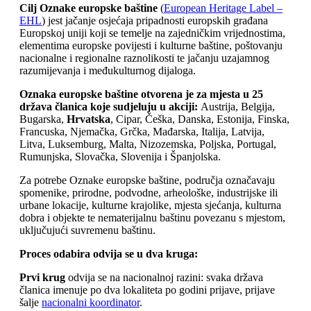
Cilj
Oznake europske baštine
(
European Heritage Label –
EHL
) jest jačanje osjećaja pripadnosti europskih građana
Europskoj uniji koji se temelje na zajedničkim vrijednostima,
elementima europske povijesti i kulturne baštine, poštovanju
nacionalne i regionalne raznolikosti te jačanju uzajamnog
razumijevanja i međukulturnog dijaloga.
Oznaka europske baštine otvorena je za mjesta u 25
država članica koje sudjeluju u akciji:
Austrija, Belgija,
Bugarska,
Hrvatska
, Cipar, Češka, Danska, Estonija, Finska,
Francuska, Njemačka, Grčka, Mađarska, Italija, Latvija,
Litva, Luksemburg, Malta, Nizozemska, Poljska, Portugal,
Rumunjska, Slovačka, Slovenija i Španjolska.
Za potrebe Oznake europske baštine, područja označavaju
spomenike, prirodne, podvodne, arheološke, industrijske ili
urbane lokacije, kulturne krajolike, mjesta sjećanja, kulturna
dobra i objekte te nematerijalnu baštinu povezanu s mjestom,
uključujući suvremenu baštinu.
Proces odabira odvija se u dva kruga:
Prvi krug
odvija se na nacionalnoj razini: svaka država
članica imenuje po dva lokaliteta po godini prijave, prijave
šalje
nacionalni koordinator
.