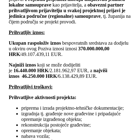
lokalne samouprave
kao prijavitelja, a
obavezni partner
prihvatljivom prijavitelju u svakoj projektnoj prijavi je
jedinica područne (regionalne) samouprave
, tj. županija na
čijem području se projekt provodi.
Prihvatljiv iznos:
Ukupan raspoloživ iznos
bespovratnih sredstava za dodjelu
u okviru ovog Poziva iznosi iznosi
370.000.000,00
HRK
/49.107.439,11 EUR.
Najniži iznos
koji se može dodijeliti
je
16.440.000
HRK
/2.181.962,97 EUR, a
najviši
iznos
46.250.000 HRK
/6.138.429,89 EUR.
Prihvatljivi troškovi:
Prihvatljive aktivnosti projekta:
priprema i izrada projektno-tehničke dokumentacije;
izgradnja tj. građenje nove građevine i pripadajuće
opremanje izgrađenog objekta;
rekonstrukcija postojeće građevine;
opremanje objekata;
nabava vozila;