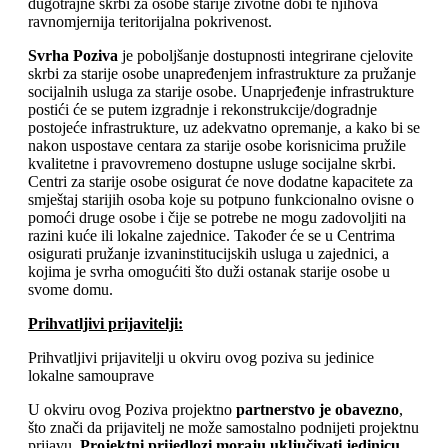
dugotrajne skrbi za osobe starije životne dobi te njihova
ravnomjernija teritorijalna pokrivenost.
Svrha Poziva
je poboljšanje dostupnosti integrirane cjelovite
skrbi za starije osobe unapređenjem infrastrukture za pružanje
socijalnih usluga za starije osobe. Unaprjeđenje infrastrukture
postići će se putem izgradnje i rekonstrukcije/dogradnje
postojeće infrastrukture, uz adekvatno opremanje, a kako bi se
nakon uspostave centara za starije osobe korisnicima pružile
kvalitetne i pravovremeno dostupne usluge socijalne skrbi.
Centri za starije osobe osigurat će nove dodatne kapacitete za
smještaj starijih osoba koje su potpuno funkcionalno ovisne o
pomoći druge osobe i čije se potrebe ne mogu zadovoljiti na
razini kuće ili lokalne zajednice. Također će se u Centrima
osigurati pružanje izvaninstitucijskih usluga u zajednici, a
kojima je svrha omogućiti što duži ostanak starije osobe u
svome domu.
Prihvatljivi prijavitelji:
Prihvatljivi prijavitelji u okviru ovog poziva su jedinice
lokalne samouprave
U okviru ovog Poziva projektno
partnerstvo je obavezno
,
što znači da prijavitelj ne može samostalno podnijeti projektnu
prijavu.
Projektni prijedlozi moraju uključivati jedinicu