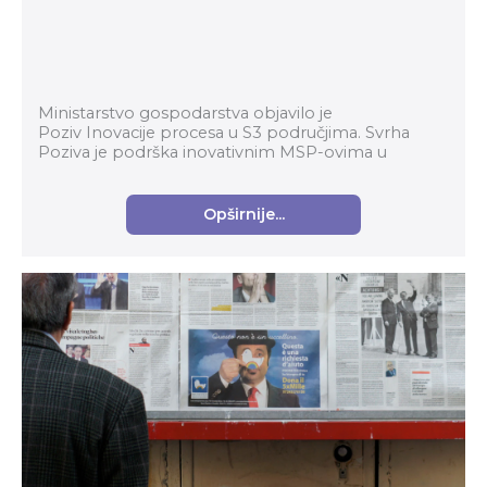
Ministarstvo gospodarstva objavilo je
Poziv Inovacije procesa u S3 područjima. Svrha
Poziva je podrška inovativnim MSP-ovima u
prerađivačkoj industriji za komercijalizaciju
inovativnih proizvoda...
Opširnije...