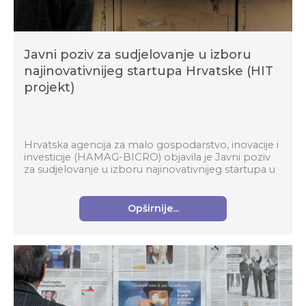
Javni poziv za sudjelovanje u izboru
najinovativnijeg startupa Hrvatske (HIT
projekt)
Hrvatska agencija za malo gospodarstvo, inovacije i
investicije (HAMAG-BICRO) objavila je Javni poziv
za sudjelovanje u izboru najinovativnijeg startupa u
okviru Horizontalnog transformacijskog pro...
Opširnije...