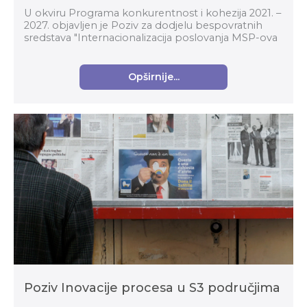
U okviru Programa konkurentnost i kohezija 2021. –
2027. objavljen je Poziv za dodjelu bespovratnih
sredstava "Internacionalizacija poslovanja MSP-ova
putem organizacija za poslovnu podršku" (kod p...
Opširnije...
Poziv Inovacije procesa u S3 područjima