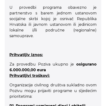
U provedbi programa obavezno je
partnerstvo s barem jednom ustanovom
socijalne skrbi kojoj je osnivač Republika
Hrvatska ili javnom ustanovom ili jedinicom
lokalne i/ili područne (regionalne)
samouprave.
Prihvatljiv iznos:
Za provedbu Poziva ukupno je
osigurano
6.000.000,00 eura
Prihvatljivi troškovi:
Organizacije civilnog društva sukladno ovom
Pozivu mogu prijaviti programe u sljedećim
prioritetima:
P1. Programi usmjereni djeci i obitelji