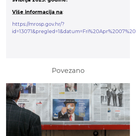
Više informacija na
:
https://mrosp.gov.hr/?
id=13071&pregled=1&datum=Fri%20Apr%2007%20
Povezano