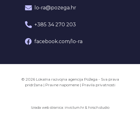
lo-ra@pozega.hr
+385 34 270 203
facebook.com/lo-ra
© 2026 Lokalna razvojna agencija Požega - Sva prava
pridržana
|
Pravne napomene
|
Pravila privatnosti
Izrada web stranica:
invictum.hr
&
hirsch.studio