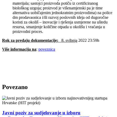
materijala; sastojci proizvoda potiču iz certificiranog
biološkog uzgoja; proizvod je višenamjenski pa je time
alternativa uobičajenim jednokratnim proizvodima) na police
dm prodavaonica i/ili razvoj poslovnih ideja od dugoročne
koristi za okoliš – inovacije i rješenja usmjerene na uštedu
resursa, smanjenje količine otpada u okolišu i vraćanja u
proizvodni proces.
Rok za predaju dokumentacije:
8. svibnja
2022 23:59h
Više informacija na
:
poveznica
Povezano
Javni poziv za sudjelovanje u izboru