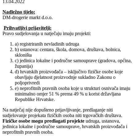
13.04.2022
Nadležno tijelo:
DM-drogerie markt d.o.o.
Prihvatljivi prijavitelji:
Pravo sudjelovanja u natječaju imaju projekti:
a) registriranih nevladinih udruga
b) ustanova: centara, škola, domova, društava, bolnica,
skloništa
c) jedinica lokalne i područne samouprave (gradova, općina,
županija)
d) hrvatskih proizvođača – isključivo fizičke osobe koje
obavljaju djelatnost proizvodnje sukladno Zakonu o
poljoprivredi
e) neprofitnih pravnih osoba koje u strukturi osnivača imaju
minimalno omjer 51 % prema 49 % u korist državljana
Republike Hrvatske.
Na natječaj nije dopušteno prijavljivanje, predlaganje niti
sudjelovanje projekata fizičkih osoba niti trgovačkih društava.
Fizičke osobe mogu predlagati projekte
udruga, ustanova,
jedinica lokalne i područne samouprave, hrvatskih proizvođača i
neprofitnih pravnih osoba.