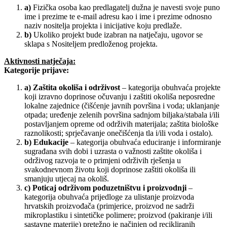
a)
Fizička osoba kao predlagatelj dužna je navesti svoje puno
ime i prezime te e-mail adresu kao i ime i prezime odnosno
naziv nositelja projekta i inicijative koju predlaže.
b)
Ukoliko projekt bude izabran na natječaju, ugovor se
sklapa s Nositeljem predloženog projekta.
Aktivnosti natječaja:
Kategorije prijave:
a) Zaštita okoliša i održivost
– kategorija obuhvaća projekte
koji izravno doprinose očuvanju i zaštiti okoliša neposredne
lokalne zajednice (čišćenje javnih površina i voda; uklanjanje
otpada; uređenje zelenih površina sadnjom biljaka/stabala i/ili
postavljanjem opreme od održivih materijala; zaštita biološke
raznolikosti; sprječavanje onečišćenja tla i/ili voda i ostalo).
b) Edukacije
– kategorija obuhvaća educiranje i informiranje
sugrađana svih dobi i uzrasta o važnosti zaštite okoliša i
održivog razvoja te o primjeni održivih rješenja u
svakodnevnom životu koji doprinose zaštiti okoliša ili
smanjuju utjecaj na okoliš.
c) Poticaj održivom poduzetništvu i proizvodnji
–
kategorija obuhvaća prijedloge za ulistanje proizvoda
hrvatskih proizvođača (primjerice, proizvod ne sadrži
mikroplastiku i sintetičke polimere; proizvod (pakiranje i/ili
sastavne materije) pretežno je načinjen od recikliranih