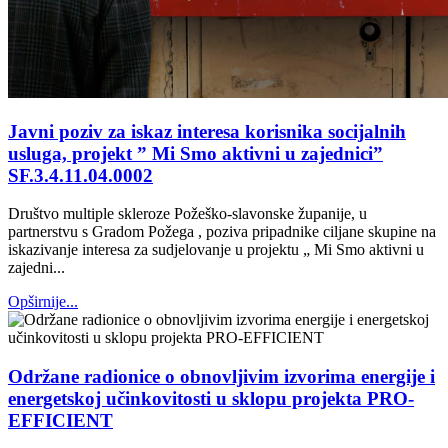
Javni poziv za iskaz interesa korisnika socijalnih
usluga, projekt ” Mi Smo aktivni u zajednici”
SF.3.4.11.04.0002
Društvo multiple skleroze Požeško-slavonske županije, u
partnerstvu s Gradom Požega , poziva pripadnike ciljane skupine na
iskazivanje interesa za sudjelovanje u projektu „ Mi Smo aktivni u
zajedni...
Opširnije...
Održane radionice o obnovljivim izvorima energije i
energetskoj učinkovitosti u sklopu projekta PRO-
EFFICIENT