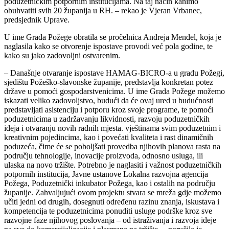
poduzetničkim potpornim institucijama. Na taj način kanimo
obuhvatiti svih 20 županija u RH. – rekao je Vjeran Vrbanec,
predsjednik Uprave.
U ime Grada Požege obratila se pročelnica Andreja Menđel, koja je
naglasila kako se otvorenje ispostave provodi već pola godine, te
kako su jako zadovoljni ostvarenim.
– Današnje otvaranje ispostave HAMAG-BICRO-a u gradu Požegi,
sjedištu Požeško-slavonske županije, predstavlja konkretan potez
države u pomoći gospodarstvenicima. U ime Grada Požege možemo
iskazati veliko zadovoljstvo, budući da će ovaj ured u budućnosti
predstavljati asistenciju i potporu kroz svoje programe, te pomoći
poduzetnicima u zadržavanju likvidnosti, razvoju poduzetničkih
ideja i otvaranju novih radnih mjesta. vještinama svim poduzetnim i
kreativnim pojedincima, kao i povećati kvaliteta i rast dinamičnih
poduzeća, čime će se poboljšati provedba njihovih planova rasta na
području tehnologije, inovacije proizvoda, odnosno usluga, ili
ulaska na novo tržište. Potrebno je naglasiti i važnost poduzetničkih
potpornih institucija, Javne ustanove Lokalna razvojna agencija
Požega, Poduzetnički inkubator Požega, kao i ostalih na području
županije. Zahvaljujući ovom projektu stvara se mreža gdje možemo
učiti jedni od drugih, dosegnuti određenu razinu znanja, iskustava i
kompetencija te poduzetnicima ponuditi usluge podrške kroz sve
razvojne faze njihovog poslovanja – od istraživanja i razvoja ideje