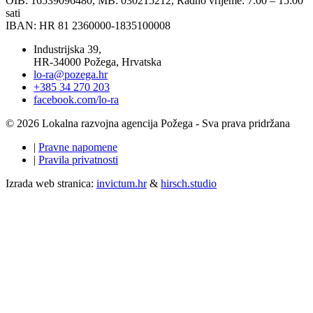
OIB: 16539096480, MB: 030215212,
Radno vrijeme: 7:00 – 15:00
sati
IBAN: HR 81 2360000-1835100008
Industrijska 39,
HR-34000 Požega, Hrvatska
lo-ra@pozega.hr
+385 34 270 203
facebook.com/lo-ra
© 2026 Lokalna razvojna agencija Požega - Sva prava pridržana
|
Pravne napomene
|
Pravila privatnosti
Izrada web stranica:
invictum.hr
&
hirsch.studio