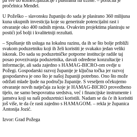
pa sve do komercijalizacije i plasmana na tržište. – poručila je
pročelnica Menđel.
U Požeško – slavonsku županiju do sada je plasirano 360 milijuna
kuna ukupnih investicija koje su generirale potencijalni rast i
otvaranje oko 400 radnih mjesta. Ovakvim projektima planiraju se
postići još bolji i kvalitetniji rezultati.
– Spuštanje tih usluga na lokalnu razinu, da ih se što bolje približi
svakom poduzetniku koji ih želi koristiti je svakako jedan veliki
iskorak. Do sada su poduzetničke potporne institucije radile taj
posao povezivanja poduzetnika, davali određene konzultacije i
informacije, ali sada zajedno s HAMAG-BICRO-om ovdje u
Požegi. Gospodarski razvoj županije je ključna točka jer razvoj
gospodarstva je ono što je našoj županiji potrebno. Ono što može
održati mlade ljude na području županije. S veseljem očekujemo
otvaranje novih natječaja za koje je HAMAG-BICRO provedbeno
tijelo, ne samo bespovratna sredstva, već i financijske instrumente i
jamstva koji su naši poduzetnici koristili. Nadam se da će ih koristiti
još više, te da će rasti zajedno s HAMAGOM. – rekla je županica
Antonija Jozić.
Izvor: Grad Požega