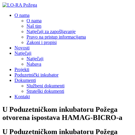
O nama
O nama
Naš tim
Natječaji za zapošljavanje
Pravo na pristup informacijama
Zakoni i propisi
Novosti
Natječaji
Natječaji
Nabava
Projekti
Poduzetnički inkubator
Dokumenti
Službeni dokumenti
Strateški dokumenti
Kontakt
U Poduzetničkom inkubatoru Požega
otvorena ispostava HAMAG-BICRO-a
U Poduzetničkom inkubatoru Požega