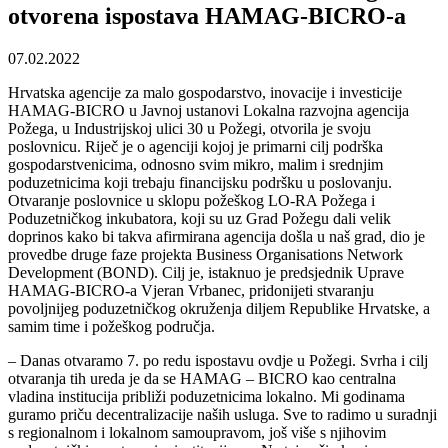
otvorena ispostava HAMAG-BICRO-a
07.02.2022
Hrvatska agencije za malo gospodarstvo, inovacije i investicije
HAMAG-BICRO u Javnoj ustanovi Lokalna razvojna agencija
Požega, u Industrijskoj ulici 30 u Požegi, otvorila je svoju
poslovnicu. Riječ je o agenciji kojoj je primarni cilj podrška
gospodarstvenicima, odnosno svim mikro, malim i srednjim
poduzetnicima koji trebaju financijsku podršku u poslovanju.
Otvaranje poslovnice u sklopu požeškog LO-RA Požega i
Poduzetničkog inkubatora, koji su uz Grad Požegu dali velik
doprinos kako bi takva afirmirana agencija došla u naš grad, dio je
provedbe druge faze projekta Business Organisations Network
Development (BOND). Cilj je, istaknuo je predsjednik Uprave
HAMAG-BICRO-a Vjeran Vrbanec, pridonijeti stvaranju
povoljnijeg poduzetničkog okruženja diljem Republike Hrvatske, a
samim time i požeškog područja.
– Danas otvaramo 7. po redu ispostavu ovdje u Požegi. Svrha i cilj
otvaranja tih ureda je da se HAMAG – BICRO kao centralna
vladina institucija približi poduzetnicima lokalno. Mi godinama
guramo priču decentralizacije naših usluga. Sve to radimo u suradnji
s regionalnom i lokalnom samoupravom, još više s njihovim