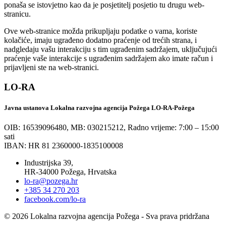
ponaša se istovjetno kao da je posjetitelj posjetio tu drugu web-
stranicu.
Ove web-stranice možda prikupljaju podatke o vama, koriste
kolačiće, imaju ugrađeno dodatno praćenje od trećih strana, i
nadgledaju vašu interakciju s tim ugrađenim sadržajem, uključujući
praćenje vaše interakcije s ugrađenim sadržajem ako imate račun i
prijavljeni ste na web-stranici.
LO-RA
Javna ustanova Lokalna razvojna agencija Požega LO-RA-Požega
OIB: 16539096480, MB: 030215212,
Radno vrijeme: 7:00 – 15:00
sati
IBAN: HR 81 2360000-1835100008
Industrijska 39,
HR-34000 Požega, Hrvatska
lo-ra@pozega.hr
+385 34 270 203
facebook.com/lo-ra
© 2026 Lokalna razvojna agencija Požega - Sva prava pridržana