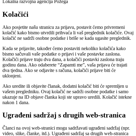
Lokalna razvojna agencija Požega
Kolačići
Ako posjetite našu stranicu za prijavu, postavit ćemo privremeni
kolačić kako bismo utvrdili prihvaća li vaš preglednik kolačiće. Ovaj
kolačić ne sadrži osobne podatke i briše se kada ugasite preglednik.
Kada se prijavite, također ćemo postaviti nekoliko kolačića kako
bismo sačuvali vaše podatke o prijavi i vaše postavke zaslona.
Kolačići prijave traju dva dana, a kolačići postavki zaslona traju
godinu dana. Ako odaberete “Zapamti me”, vaša prijava će trajati
dva tjedna. Ako se odjavite s računa, kolačići prijave biti će
uklonjeni.
Ako uredite ili objavite članak, dodatni kolačić biti će spremljen u
vašem pregledniku. Ovaj kolačić ne sadrži osobne podatke i samo
ukazuje na ID objave članka koji ste upravo uredili. Kolačić istekne
nakon 1 dana.
Ugrađeni sadržaj s drugih web-stranica
Članci na ovoj web-stranici mogu sadržavati ugrađeni sadržaj (npr.
video, slike, članke, itd.). Ugrađeni sadržaj sa drugih web-stranica