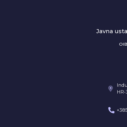
Javna ust
OIB
Indu
HR-
+385