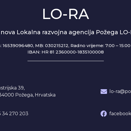
LO-RA
anova Lokalna razvojna agencija Požega LO
: 16539096480, MB: 030215212,
Radno vrijeme: 7:00 – 15:00 
IBAN: HR 81 2360000-1835100008
strijska 39,
lo-ra@po
34000 Požega, Hrvatska
 34 270 203
facebook