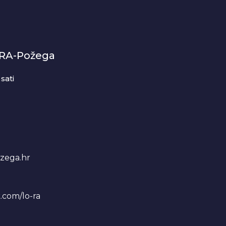
-RA-Požega
sati
zega.hr
.com/lo-ra