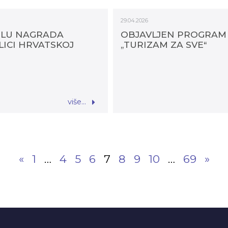
29.04.2026
JELU NAGRADA
OBJAVLJEN PROGRAM 
ICI HRVATSKOJ
„TURIZAM ZA SVE“
više...
«
1
…
4
5
6
7
8
9
10
…
69
»