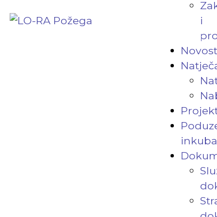
Za
i
pro
Novost
Natječa
Nat
Na
Projekt
Poduze
inkuba
Dokum
Slu
do
Str
do