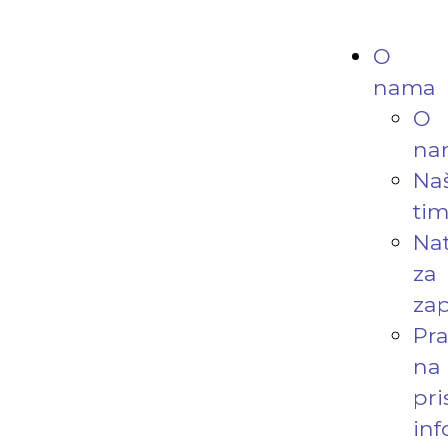
O
nama
O
na
Na
ti
Nat
za
zap
Pr
na
pri
in