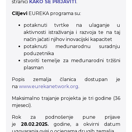
stranici
KAKO SE PRIJAVITI
.
Ciljevi
EUREKA programa su:
potaknuti tvrtke na ulaganje u
aktivnosti istraživanja i razvoja te na taj
način jačati njihov inovacijski kapacitet
potaknuti međunarodnu suradnju
poduzetnika
stvoriti temelje za međunarodni tržišni
plasman
Popis zemalja članica dostupan je
na
www.eurekanetwork.org
.
Maksimalno trajanje projekta je tri godine (36
mjeseci).
Rok za podnošenje pune prijave
je
28.02.2025.
godine, a okvirni datum
ugovaranja ovisi o ocjenama drugih zemalja.