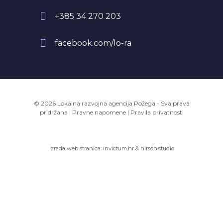
+385 34 270 203
facebook.com/lo-ra
© 2026 Lokalna razvojna agencija Požega - Sva prava
pridržana
|
Pravne napomene
|
Pravila privatnosti
Izrada web stranica:
invictum.hr
&
hirsch.studio