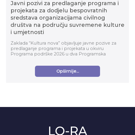
Javni pozivi za predlaganje programa i
projekata za dodjelu bespovratnih
sredstava organizacijama civilnog
društva na području suvremene kulture
i umjetnosti
Zaklada “Kultura nova” objavljuje javne pozive za
predlaganje programa i projekata u okviru
Programa podrške 2026 u dva Programska
područja: Organizacijski razvoj i Suvremena kultura i
umjetnost za...
Opširnije...
LO-RA