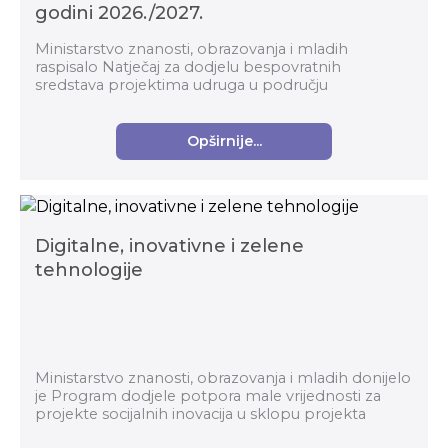
godini 2026./2027.
Ministarstvo znanosti, obrazovanja i mladih
raspisalo Natječaj za dodjelu bespovratnih
sredstava projektima udruga u području
izvaninstitucionalnoga odgoja i obrazovanja djece i
mladih u školskoj g...
Opširnije...
Digitalne, inovativne i zelene
tehnologije
Ministarstvo znanosti, obrazovanja i mladih donijelo
je Program dodjele potpora male vrijednosti za
projekte socijalnih inovacija u sklopu projekta
Digitalne, inovativne i zelene tehnologije. Te...