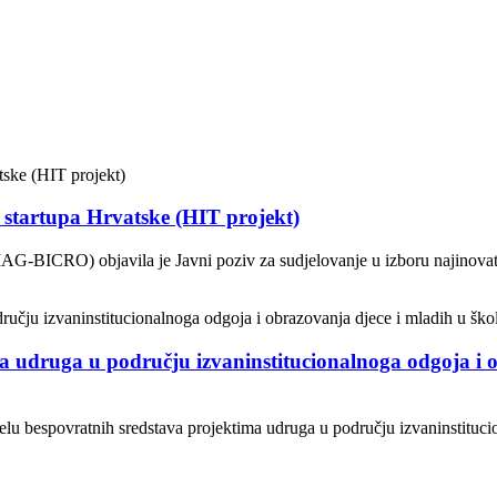
g startupa Hrvatske (HIT projekt)
AG-BICRO) objavila je Javni poziv za sudjelovanje u izboru najinovati
a udruga u području izvaninstitucionalnoga odgoja i o
jelu bespovratnih sredstava projektima udruga u području izvaninstituci