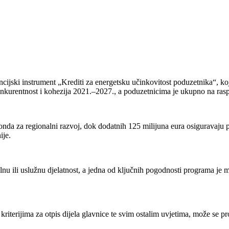
ijski instrument „Krediti za energetsku učinkovitost poduzetnika“, koji
nkurentnost i kohezija 2021.–2027., a poduzetnicima je ukupno na rasp
nda za regionalni razvoj, dok dodatnih 125 milijuna eura osiguravaju
ije.
lnu ili uslužnu djelatnost, a jedna od ključnih pogodnosti programa je 
 kriterijima za otpis dijela glavnice te svim ostalim uvjetima, može se p