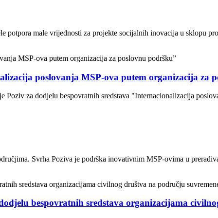
 potpora male vrijednosti za projekte socijalnih inovacija u sklopu proj
nalizacija poslovanja MSP-ova putem organizacija za 
je Poziv za dodjelu bespovratnih sredstava "Internacionalizacija posl
odručjima. Svrha Poziva je podrška inovativnim MSP-ovima u prerađivačk
dodjelu bespovratnih sredstava organizacijama civiln