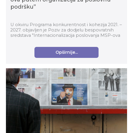
podršku”
U okviru Programa konkurentnost i kohezija 2021. –
2027. objavljen je Poziv za dodjelu bespovratnih
sredstava "Internacionalizacija poslovanja MSP-ova
putem organizacija za poslovnu podršku" (kod p...
Opširnije...