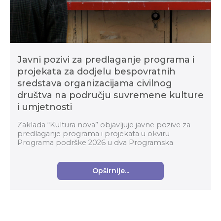
Javni pozivi za predlaganje programa i
projekata za dodjelu bespovratnih
sredstava organizacijama civilnog
društva na području suvremene kulture
i umjetnosti
Zaklada “Kultura nova” objavljuje javne pozive za
predlaganje programa i projekata u okviru
Programa podrške 2026 u dva Programska
područja: Organizacijski razvoj i Suvremena kultura i
umjetnost za...
Opširnije...