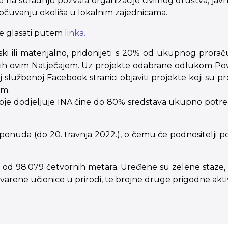
 je na suradnju pozvala organizacije civilnog društva, ja
 očuvanju okoliša u lokalnim zajednicama.
ete glasati putem
linka.
ijski ili materijalno, pridonijeti s 20% od ukupnog pror
iranih ovim Natječajem. Uz projekte odabrane odlukom Po
užbenoj Facebook stranici objaviti projekte koji su proš
em.
koje dodjeljuje INA čine do 80% sredstava ukupno potreb
onuda (do 20. travnja 2022.), o čemu će podnositelji po
or od 98.079 četvornih metara. Uređene su zelene staze,
 ostvarene učionice u prirodi, te brojne druge prigodne akti