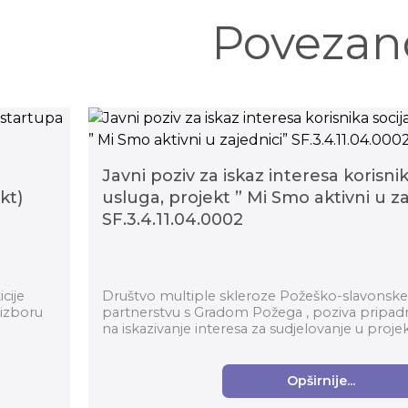
Povezan
Javni poziv za iskaz interesa korisnik
kt)
usluga, projekt ” Mi Smo aktivni u za
SF.3.4.11.04.0002
cije
Društvo multiple skleroze Požeško-slavonske 
 izboru
partnerstvu s Gradom Požega , poziva pripadn
na iskazivanje interesa za sudjelovanje u proje
u zajedni...
Opširnije...