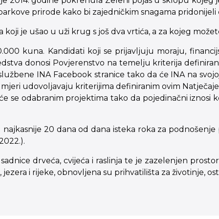
INA je 2014. godine pokrenula Zeleni pojas u sklopu kojeg
 parkove prirode kako bi zajedničkim snagama pridonijeli
ega koji je ušao u uži krug s još dva vrtića, a za kojeg mož
.000 kuna. Kandidati koji se prijavljuju moraju, financ
redstva donosi Povjerenstvo na temelju kriterija defin
žbene INA Facebook stranice tako da će INA na svojoj sl
mjeri udovoljavaju kriterijima definiranim ovim Natječaj
 će se odabranim projektima tako da pojedinačni iznosi 
 najkasnije 20 dana od dana isteka roka za podnošenje p
2022.).
adnice drveća, cvijeća i raslinja te je zazelenjen prost
 jezera i rijeke, obnovljena su prihvatilišta za životinje,