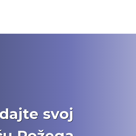
i
 dajte svoj
iću Požega