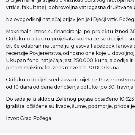
S ciljem širenja svijesti o važnosti održivog razvoja 
vrtiće, fakultete), dobrovoljna vatrogasna društva te
Na ovogodišnji natječaj prijavljen je i Dječji vrtić Pož
Maksimalni iznos sufinanciranja po projektu iznosi 30
Odluku o odabiru projekata kojima će se dodijeliti s
bit će odabran na temelju glasova Facebook fanova slu
recenzije Povjerenstva, odnosno one koje u dovoljnoj 
Ukupan fond natječaja jest 250.000 kuna, a dodijelit
pritom maksimalni iznos može biti 30.000 kuna.
Odluku o dodjeli sredstava donijet će Povjerenstvo u
od 10 dana od dana donošenja odluke (do 30. travnja 
Do sada je u sklopu Zelenog pojasa posađeno 10.623 s
igrališta, očišćene su livade, šume, podmorje, priobalje,
Izvor: Grad Požega