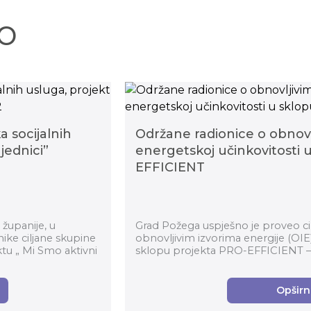
o
a socijalnih
Održane radionice o obnovlj
jednici”
energetskoj učinkovitosti 
EFFICIENT
županije, u
Grad Požega uspješno je proveo cik
ike ciljane skupine
obnovljivim izvorima energije (OIE)
ktu „ Mi Smo aktivni
sklopu projekta PRO-EFFICIENT –
in Ho...
Opširnij