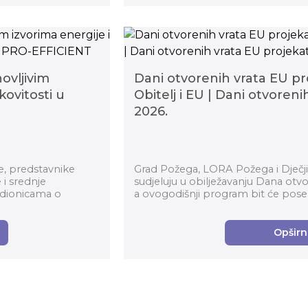
ovljivim
Dani otvorenih vrata EU p
kovitosti u
Obitelj i EU | Dani otvoren
2026.
e, predstavnike
Grad Požega, LORA Požega i Dječji
 i srednje
sudjeluju u obilježavanju Dana otvo
adionicama o
a ovogodišnji program bit će pose
zajedništvu i ...
Opširnij