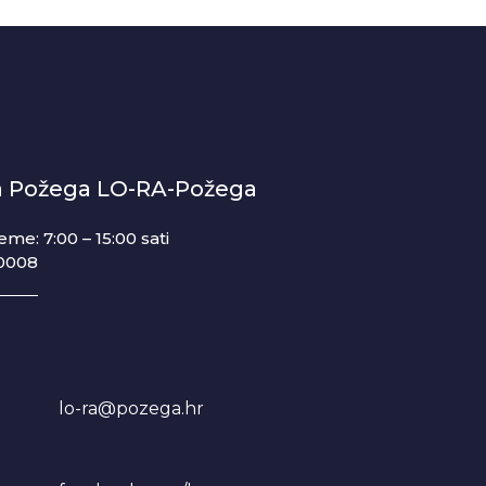
ja Požega LO-RA-Požega
eme: 7:00 – 15:00 sati
0008
lo-ra@pozega.hr