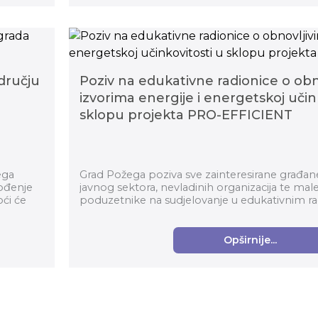
dručju
Poziv na edukativne radionice o obn
izvorima energije i energetskoj učin
sklopu projekta PRO-EFFICIENT
ega
Grad Požega poziva sve zainteresirane građan
vođenje
javnog sektora, nevladinih organizacija te male
ći će
poduzetnike na sudjelovanje u edukativnim r
obnovljivim izvorim...
Opširnije...