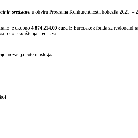
ratnih sredstava
u okviru Programa Konkurentnost i kohezija 2021. – 202
urano je ukupno
4.874.214,00 eura
iz Europskog fonda za regionalni ra
osno do iskorištenja sredstava.
ije inovacija putem usluga:
skoj
a