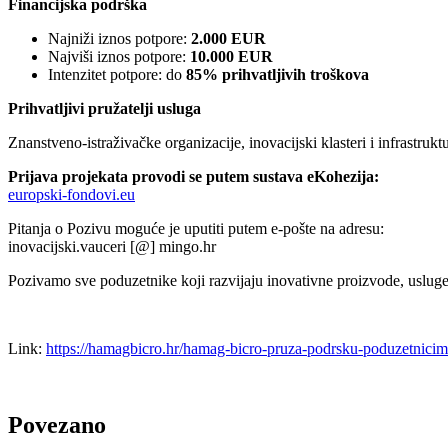
Financijska podrška
Najniži iznos potpore:
2.000 EUR
Najviši iznos potpore:
10.000 EUR
Intenzitet potpore: do
85% prihvatljivih troškova
Prihvatljivi pružatelji usluga
Znanstveno-istraživačke organizacije, inovacijski klasteri i infrastruk
Prijava projekata provodi se putem sustava eKohezija:
europski-fondovi.eu
Pitanja o Pozivu moguće je uputiti putem e-pošte na adresu:
inovacijski.vauceri [@] mingo.hr
Pozivamo sve poduzetnike koji razvijaju inovativne proizvode, usluge i
Link:
https://hamagbicro.hr/hamag-bicro-pruza-podrsku-poduzetnicima-
Povezano