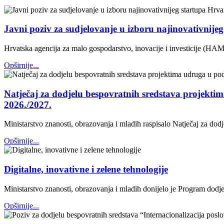
Javni poziv za sudjelovanje u izboru najinovativnije
Hrvatska agencija za malo gospodarstvo, inovacije i investicije (HAM
Opširnije...
Natječaj za dodjelu bespovratnih sredstava projektim
2026./2027.
Ministarstvo znanosti, obrazovanja i mladih raspisalo Natječaj za dod
Opširnije...
Digitalne, inovativne i zelene tehnologije
Ministarstvo znanosti, obrazovanja i mladih donijelo je Program dodjele
Opširnije...