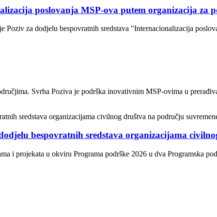
nalizacija poslovanja MSP-ova putem organizacija za 
je Poziv za dodjelu bespovratnih sredstava "Internacionalizacija posl
odručjima. Svrha Poziva je podrška inovativnim MSP-ovima u prerađivačk
dodjelu bespovratnih sredstava organizacijama civiln
ama i projekata u okviru Programa podrške 2026 u dva Programska područ