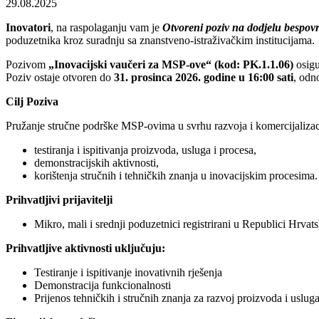
29.08.2025
Inovatori
, na raspolaganju vam je
Otvoreni poziv na dodjelu bespov
poduzetnika kroz suradnju sa znanstveno-istraživačkim institucijama.
Pozivom
„Inovacijski vaučeri za MSP-ove“ (kod: PK.1.1.06)
osig
Poziv ostaje otvoren do
31. prosinca 2026. godine u 16:00 sati
, odn
Cilj Poziva
Pružanje stručne podrške MSP-ovima u svrhu razvoja i komercijalizac
testiranja i ispitivanja proizvoda, usluga i procesa,
demonstracijskih aktivnosti,
korištenja stručnih i tehničkih znanja u inovacijskim procesima.
Prihvatljivi prijavitelji
Mikro, mali i srednji poduzetnici registrirani u Republici Hrvat
Prihvatljive aktivnosti uključuju:
Testiranje i ispitivanje inovativnih rješenja
Demonstracija funkcionalnosti
Prijenos tehničkih i stručnih znanja za razvoj proizvoda i uslug