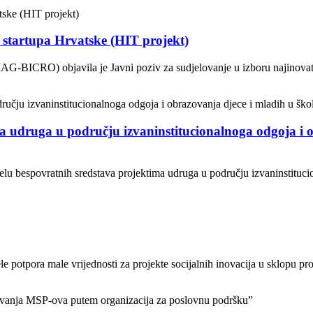
g startupa Hrvatske (HIT projekt)
AG-BICRO) objavila je Javni poziv za sudjelovanje u izboru najinovati
a udruga u području izvaninstitucionalnoga odgoja i o
jelu bespovratnih sredstava projektima udruga u području izvaninstituci
 potpora male vrijednosti za projekte socijalnih inovacija u sklopu proj