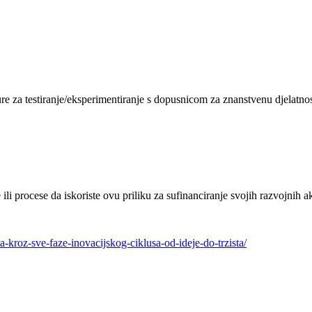
ture za testiranje/eksperimentiranje s dopusnicom za znanstvenu djelatnos
li procese da iskoriste ovu priliku za sufinanciranje svojih razvojnih 
kroz-sve-faze-inovacijskog-ciklusa-od-ideje-do-trzista/