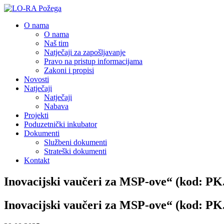
O nama
O nama
Naš tim
Natječaji za zapošljavanje
Pravo na pristup informacijama
Zakoni i propisi
Novosti
Natječaji
Natječaji
Nabava
Projekti
Poduzetnički inkubator
Dokumenti
Službeni dokumenti
Strateški dokumenti
Kontakt
Inovacijski vaučeri za MSP-ove“ (kod: PK.
Inovacijski vaučeri za MSP-ove“ (kod: PK.