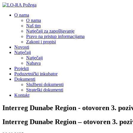
O nama
O nama
Naš tim
Natječaji za zapošljavanje
Pravo na pristup informacijama
Zakoni i propisi
Novosti
Natječaji
Natječaji
Nabava
Projekti
Poduzetnički inkubator
Dokumenti
Službeni dokumenti
Strateški dokumenti
Kontakt
Interreg Dunabe Region - otovoren 3. pozi
Interreg Dunabe Region – otovoren 3. pozi