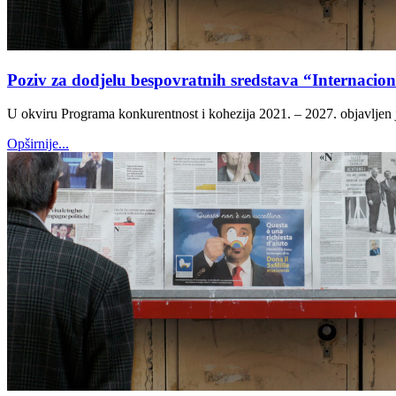
Poziv za dodjelu bespovratnih sredstava “Internacio
U okviru Programa konkurentnost i kohezija 2021. – 2027. objavljen 
Opširnije...