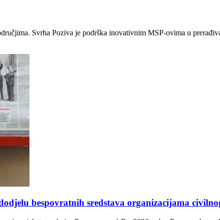
odručjima. Svrha Poziva je podrška inovativnim MSP-ovima u prerađivačk
dodjelu bespovratnih sredstava organizacijama civiln