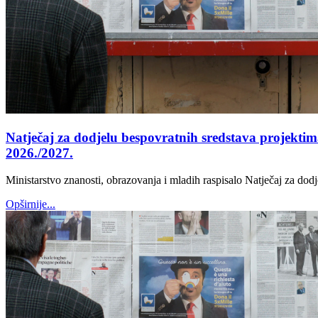
Natječaj za dodjelu bespovratnih sredstava projektim
2026./2027.
Ministarstvo znanosti, obrazovanja i mladih raspisalo Natječaj za dod
Opširnije...