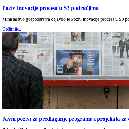
Poziv Inovacije procesa u S3 područjima
Ministarstvo gospodarstva objavilo je Poziv Inovacije procesa u S3 p
Opširnije...
Javni pozivi za predlaganje programa i projekata za 