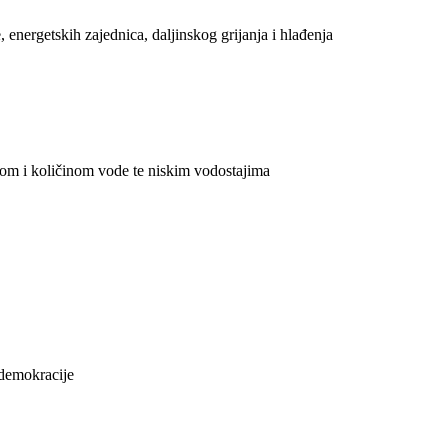
 energetskih zajednica, daljinskog grijanja i hlađenja
etom i količinom vode te niskim vodostajima
e demokracije