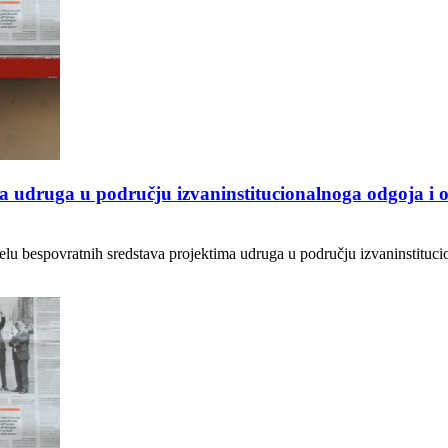
a udruga u području izvaninstitucionalnoga odgoja i o
jelu bespovratnih sredstava projektima udruga u području izvaninstituci