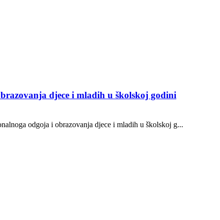
brazovanja djece i mladih u školskoj godini
onalnoga odgoja i obrazovanja djece i mladih u školskoj g...