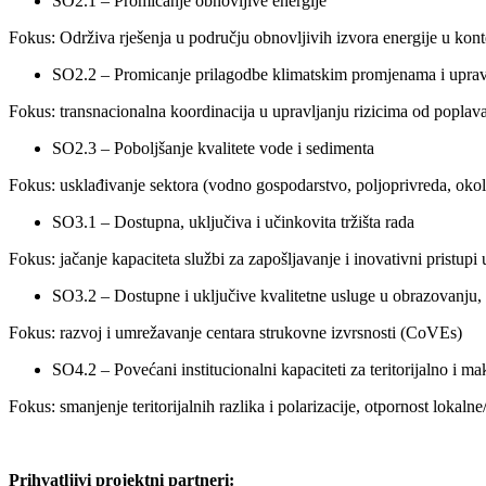
SO2.1 – Promicanje obnovljive energije
Fokus: Održiva rješenja u području obnovljivih izvora energije u konte
SO2.2 – Promicanje prilagodbe klimatskim promjenama i upravlj
Fokus: transnacionalna koordinacija u upravljanju rizicima od poplava
SO2.3 – Poboljšanje kvalitete vode i sedimenta
Fokus: usklađivanje sektora (vodno gospodarstvo, poljoprivreda, okoli
SO3.1 – Dostupna, uključiva i učinkovita tržišta rada
Fokus: jačanje kapaciteta službi za zapošljavanje i inovativni pristupi
SO3.2 – Dostupne i uključive kvalitetne usluge u obrazovanju,
Fokus: razvoj i umrežavanje centara strukovne izvrsnosti (CoVEs)
SO4.2 – Povećani institucionalni kapaciteti za teritorijalno i m
Fokus: smanjenje teritorijalnih razlika i polarizacije, otpornost lokal
Prihvatljivi projektni partneri: