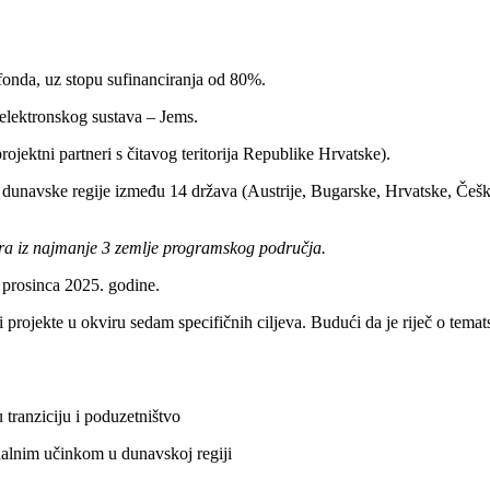
 fonda, uz stopu sufinanciranja od 80%.
elektronskog sustava – Jems.
 projektni partneri s čitavog teritorija Republike Hrvatske).
 dunavske regije između 14 država (Austrije, Bugarske, Hrvatske, Če
era iz najmanje 3 zemlje programskog područja.
 prosinca 2025. godine.
 projekte u okviru sedam specifičnih ciljeva. Budući da je riječ o temats
 tranziciju i poduzetništvo
onalnim učinkom u dunavskoj regiji