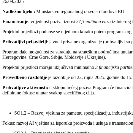
26.09.2025
Nadležno tijelo :
Ministarstvo regionalnog razvoja i fondova EU
Financiranje
: vrijednost poziva iznosi
27,3 milijuna eura
iz Interreg
Projektni prijedlozi podnose se u jednom koraku putem programskog 
Prihvatljivi prijavitelji
: javne i privatne organizacije (prihvatljivi su
Program daje mogućnost za suradnju na strateškim područjima unutar
Hercegovine, Crne Gore, Srbije, Moldavije i Ukrajine).
Projektni prijedlozi moraju uključivati minimalno
3 financijska partn
Provedbeno razdoblje
je razdoblje od 22. rujna 2025. godine do 15.
Prihvatljive aktivnosti:
u sklopu trećeg poziva Program će financirati
definirane fokuse unutar svakog specifičnog cilja.
SO1.2 – Razvoj vještina za pametnu specijalizaciju, industrijsku
Fokus: razvoj AI vještina za isporuku proizvoda i usluga s transnaci