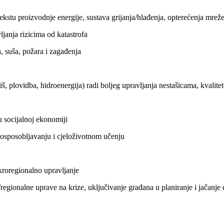
kstu proizvodnje energije, sustava grijanja/hlađenja, opterećenja mreže,
anja rizicima od katastrofa
, suša, požara i zagađenja
š, plovidba, hidroenergija) radi boljeg upravljanja nestašicama, kvalit
 u socijalnoj ekonomiji
 osposobljavanju i cjeloživotnom učenju
akroregionalno upravljanje
ne/regionalne uprave na krize, uključivanje građana u planiranje i jačanj