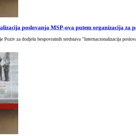
nalizacija poslovanja MSP-ova putem organizacija za 
je Poziv za dodjelu bespovratnih sredstava "Internacionalizacija posl