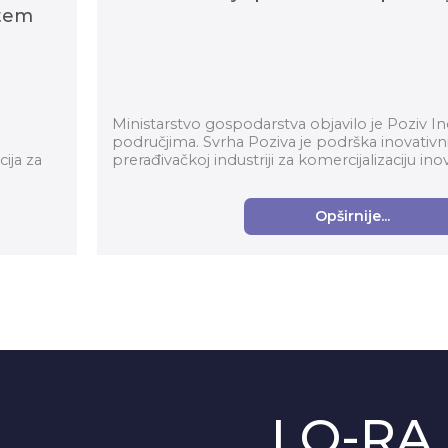
utem
Ministarstvo gospodarstva objavilo je Poziv In
područjima. Svrha Poziva je podrška inovati
ija za
prerađivačkoj industriji za komercijalizaciju ino
Opširnije...
LO-RA