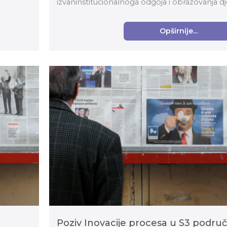
izvaninstitucionalnoga odgoja i obrazovanja dj
školskoj g...
Opširnije...
Poziv Inovacije procesa u S3 područ