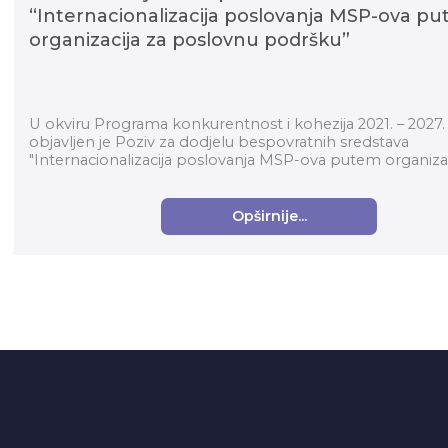
“Internacionalizacija poslovanja MSP-ova p
organizacija za poslovnu podršku”
U okviru Programa konkurentnost i kohezija 2021. – 2027.
objavljen je Poziv za dodjelu bespovratnih sredstava
"Internacionalizacija poslovanja MSP-ova putem organizac
poslovnu podršku" (kod p...
Opširnije...