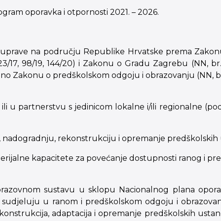
ogram oporavka i otpornosti 2021. – 2026.
mouprave na području Republike Hrvatske prema Zakonu o 
5, 123/17, 98/19, 144/20) i Zakonu o Gradu Zagrebu (NN, br
o Zakonu o predškolskom odgoju i obrazovanju (NN, br. 1
no ili u partnerstvu s jedinicom lokalne i/ili regionalne (
u, nadogradnju, rekonstrukciju i opremanje predškolskih
aterijalne kapacitete za povećanje dostupnosti ranog i p
obrazovnom sustavu u sklopu Nacionalnog plana oporav
sudjeluju u ranom i predškolskom odgoju i obrazovanj
rekonstrukcija, adaptacija i opremanje predškolskih ust