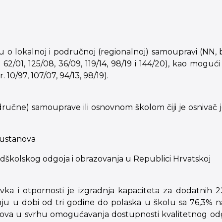
lokalnoj i područnoj (regionalnoj) samoupravi (NN, br. 
. 62/01, 125/08, 36/09, 119/14, 98/19 i 144/20), kao moguć
0/97, 107/07, 94/13, 98/19).
područne) samouprave ili osnovnom školom čiji je osnivač je
 ustanova
redškolskog odgoja i obrazovanja u Republici Hrvatskoj
ka i otpornosti je izgradnja kapaciteta za dodatnih 
u u dobi od tri godine do polaska u školu sa 76,3% 
anova u svrhu omogućavanja dostupnosti kvalitetnog odgo