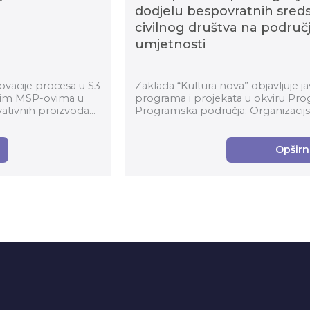
dodjelu bespovratnih sred
civilnog društva na područ
umjetnosti
ovacije procesa u S3
Zaklada “Kultura nova” objavljuje 
vnim MSP-ovima u
programa i projekata u okviru Pr
vativnih proizvoda...
Programska područja: Organizacijsk
umjetnost za...
Opširnij