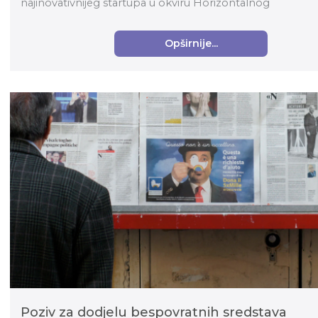
najinovativnijeg startupa u okviru Horizontalnog
transformacijskog pro...
Opširnije...
Poziv za dodjelu bespovratnih sredstava