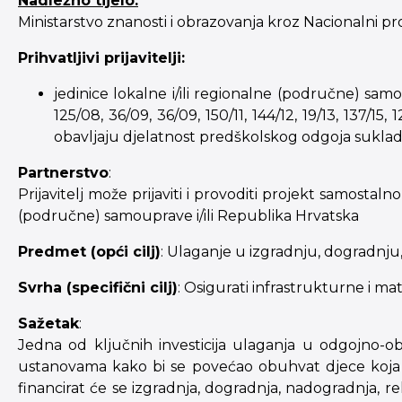
Nadležno tijelo:
Ministarstvo znanosti i obrazovanja kroz Nacionalni pr
Prihvatljivi prijavitelji:
jedinice lokalne i/ili regionalne (područne) sa
125/08, 36/09, 36/09, 150/11, 144/12, 19/13, 137/1
obavljaju djelatnost predškolskog odgoja sukladn
Partnerstvo
:
Prijavitelj može prijaviti i provoditi projekt samostal
(područne) samouprave i/ili Republika Hrvatska
Predmet (opći cilj)
: Ulaganje u izgradnju, dogradnj
Svrha (specifični cilj)
: Osigurati infrastrukturne i m
Sažetak
:
Jedna od ključnih investicija ulaganja u odgojno-
ustanovama kako bi se povećao obuhvat djece koja 
financirat će se izgradnja, dogradnja, nadogradnja, 