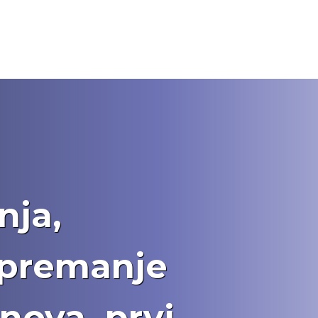
i
nja,
opremanje
nova, prvi