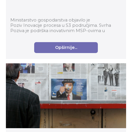
Ministarstvo gospodarstva objavilo je
Poziv Inovacije procesa u S3 područjima. Svrha
Poziva je podrška inovativnim MSP-ovima u
prerađivačkoj industriji za komercijalizaciju
inovativnih proizvoda...
Opširnije...