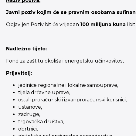
Naziv poziva:
Javni poziv kojim će se pravnim osobama sufinanci
Objavljen Poziv bit će vrijedan
100 milijuna kuna
i bi
Nadležno tijelo:
Fond za zaštitu okoliša i energetsku učinkovitost
Prijavitelj:
jedinice regionalne i lokalne samouprave,
tijela državne uprave,
ostali proračunski i izvanproračunski korisnici,
ustanove,
zadruge,
trgovačka društva,
obrtnici,