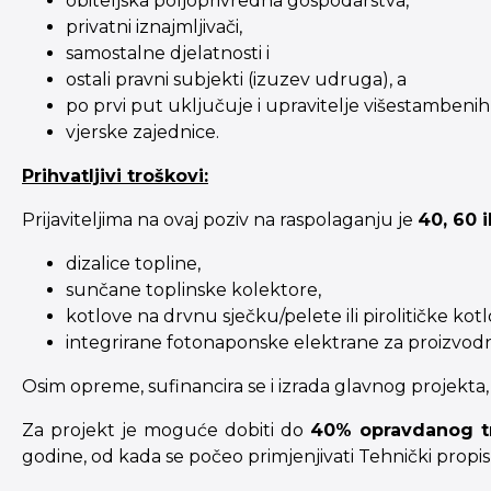
obiteljska poljoprivredna gospodarstva,
privatni iznajmljivači,
samostalne djelatnosti i
ostali pravni subjekti (izuzev udruga), a
po prvi put uključuje i upravitelje višestambenih z
vjerske zajednice.
Prihvatljivi troškovi:
Prijaviteljima na ovaj poziv na raspolaganju je
40, 60 i
dizalice topline,
sunčane toplinske kolektore,
kotlove na drvnu sječku/pelete ili pirolitičke kot
integrirane fotonaponske elektrane za proizvodnj
Osim opreme, sufinancira se i izrada glavnog projekt
Za projekt je moguće dobiti do
40% opravdanog tr
godine, od kada se počeo primjenjivati Tehnički propis 