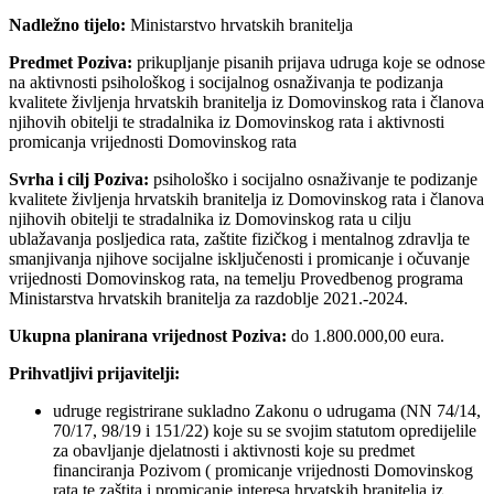
Nadležno tijelo:
Ministarstvo hrvatskih branitelja
Predmet Poziva:
prikupljanje pisanih prijava udruga koje se odnose
na aktivnosti psihološkog i socijalnog osnaživanja te podizanja
kvalitete življenja hrvatskih branitelja iz Domovinskog rata i članova
njihovih obitelji te stradalnika iz Domovinskog rata i aktivnosti
promicanja vrijednosti Domovinskog rata
Svrha i cilj Poziva:
psihološko i socijalno osnaživanje te podizanje
kvalitete življenja hrvatskih branitelja iz Domovinskog rata i članova
njihovih obitelji te stradalnika iz Domovinskog rata u cilju
ublažavanja posljedica rata, zaštite fizičkog i mentalnog zdravlja te
smanjivanja njihove socijalne isključenosti i promicanje i očuvanje
vrijednosti Domovinskog rata, na temelju Provedbenog programa
Ministarstva hrvatskih branitelja za razdoblje 2021.-2024.
Ukupna planirana vrijednost Poziva:
do 1.800.000,00 eura.
Prihvatljivi prijavitelji:
udruge registrirane sukladno Zakonu o udrugama (NN 74/14,
70/17, 98/19 i 151/22) koje su se svojim statutom opredijelile
za obavljanje djelatnosti i aktivnosti koje su predmet
financiranja Pozivom ( promicanje vrijednosti Domovinskog
rata te zaštita i promicanje interesa hrvatskih branitelja iz