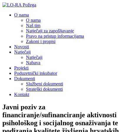
O nama
O nama
Naš tim
Natječaji za zapošljavanje
Pravo na pristup informacijama
Zakoni i propisi
Novosti
Natječaji
Natječaji
Nabava
Projekti
Poduzetnički inkubator
Dokumenti
Službeni dokumenti
Strateški dokumenti
Kontakt
Javni poziv za
financiranje/sufinanciranje aktivnosti
psihološkog i socijalnog osnaživanja te
podizanja kvalitete življenja hrvatskih