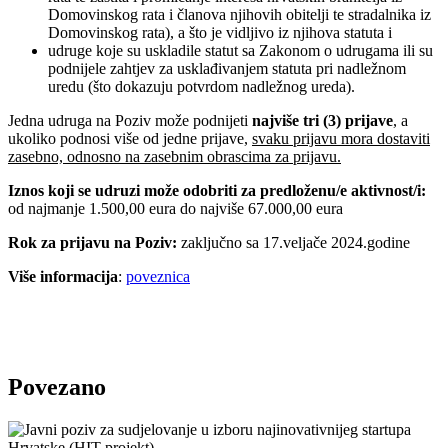
Domovinskog rata i članova njihovih obitelji te stradalnika iz
Domovinskog rata), a što je vidljivo iz njihova statuta i
udruge koje su uskladile statut sa Zakonom o udrugama ili su
podnijele zahtjev za usklađivanjem statuta pri nadležnom
uredu (što dokazuju potvrdom nadležnog ureda).
Jedna udruga na Poziv može podnijeti
najviše tri (3) prijave
, a
ukoliko podnosi više od jedne prijave,
svaku prijavu mora dostaviti
zasebno, odnosno na zasebnim obrascima za prijavu.
Iznos koji se udruzi može odobriti za predloženu/e aktivnost/i:
od najmanje 1.500,00 eura do najviše 67.000,00 eura
Rok za prijavu na Poziv:
zaključno sa 17.veljače 2024.godine
Više informacija
:
poveznica
Povezano