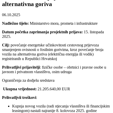
alternativna goriva
06.10.2025
Nadležno tijelo:
Ministarstvo mora, prometa i infrastrukture
Datum početka zaprimanja projektnih prijava:
15. listopada
2025.
Cilj:
povećanje energetske učinkovitosti cestovnog prijevoza
smanjenjem ovisnosti o fosilnim gorivima, kroz povećanje broja
vozila na alternativna goriva (električna energija ili vodik)
registriranih u Republici Hrvatskoj
Prihvatljivi prijavitelji
: fizičke osobe – obrtnici i pravne osobe u
javnom i privatnom vlasništvu, osim udruga
Ograničenja za dodjelu sredstava
Ukupna vrijednost:
21.205.640,00 EUR
Prihvatljvii troškovi
:
Kupnja novog vozila (radi stjecanja vlasništva ili financijskim
leasingom) nastali najranije 8. kolovoza 2025. godine