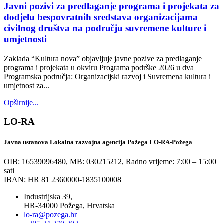
Javni pozivi za predlaganje programa i projekata za
dodjelu bespovratnih sredstava organizacijama
civilnog društva na području suvremene kulture i
umjetnosti
Zaklada “Kultura nova” objavljuje javne pozive za predlaganje
programa i projekata u okviru Programa podrške 2026 u dva
Programska područja: Organizacijski razvoj i Suvremena kultura i
umjetnost za...
Opširnije...
LO-RA
Javna ustanova Lokalna razvojna agencija Požega LO-RA-Požega
OIB: 16539096480, MB: 030215212,
Radno vrijeme: 7:00 – 15:00
sati
IBAN: HR 81 2360000-1835100008
Industrijska 39,
HR-34000 Požega, Hrvatska
lo-ra@pozega.hr