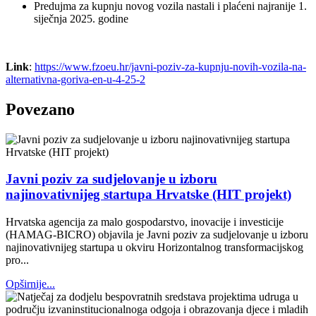
Predujma za kupnju novog vozila nastali i plaćeni najranije 1.
siječnja 2025. godine
Link
:
https://www.fzoeu.hr/javni-poziv-za-kupnju-novih-vozila-na-
alternativna-goriva-en-u-4-25-2
Povezano
Javni poziv za sudjelovanje u izboru
najinovativnijeg startupa Hrvatske (HIT projekt)
Hrvatska agencija za malo gospodarstvo, inovacije i investicije
(HAMAG-BICRO) objavila je Javni poziv za sudjelovanje u izboru
najinovativnijeg startupa u okviru Horizontalnog transformacijskog
pro...
Opširnije...