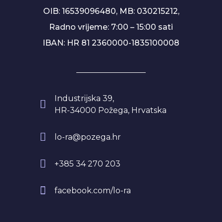
OIB: 16539096480, MB: 030215212,
Radno vrijeme: 7:00 – 15:00 sati
IBAN: HR 81 2360000-1835100008
Industrijska 39,
HR-34000 Požega, Hrvatska
lo-ra@pozega.hr
+385 34 270 203
facebook.com/lo-ra