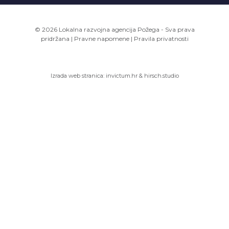
© 2026 Lokalna razvojna agencija Požega - Sva prava
pridržana
|
Pravne napomene
|
Pravila privatnosti
Izrada web stranica:
invictum.hr
&
hirsch.studio