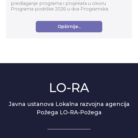
predlaganje programa i projekata u okviru
Programa podrške 2026 u dva Programska
područja: Organizacijski razvoj i Suvremena kultura i
umjetnost za...
Opširnije...
LO-RA
Javna ustanova Lokalna razvojna agencija
Požega LO-RA-Požega