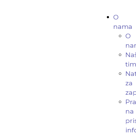
O
nama
O
na
Na
ti
Nat
za
zap
Pr
na
pri
in