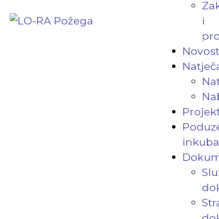
Za
i
pro
Novost
Natječa
Nat
Na
Projekt
Poduze
inkuba
Dokum
Slu
do
Str
do