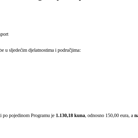
sport
be u sljedećim djelatnostima i područjima:
riti po pojedinom Programu je
1.130,18 kuna
, odnosno 150,00 eura, a
n