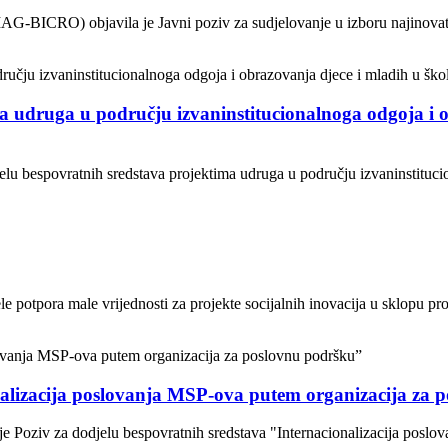
AG-BICRO) objavila je Javni poziv za sudjelovanje u izboru najinovati
a udruga u području izvaninstitucionalnoga odgoja i o
jelu bespovratnih sredstava projektima udruga u području izvaninstituci
 potpora male vrijednosti za projekte socijalnih inovacija u sklopu proj
nalizacija poslovanja MSP-ova putem organizacija za 
je Poziv za dodjelu bespovratnih sredstava "Internacionalizacija posl