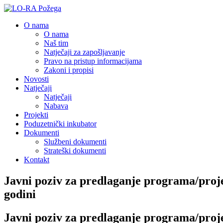
O nama
O nama
Naš tim
Natječaji za zapošljavanje
Pravo na pristup informacijama
Zakoni i propisi
Novosti
Natječaji
Natječaji
Nabava
Projekti
Poduzetnički inkubator
Dokumenti
Službeni dokumenti
Strateški dokumenti
Kontakt
Javni poziv za predlaganje programa/proje
godini
Javni poziv za predlaganje programa/proje