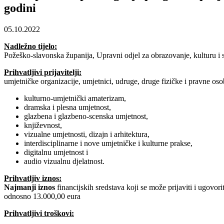
godini
05.10.2022
Nadležno tijelo:
Požeško-slavonska županija, Upravni odjel za obrazovanje, kulturu i 
Prihvatljivi prijavitelji:
umjetničke organizacije, umjetnici, udruge, druge fizičke i pravne oso
kulturno-umjetnički amaterizam,
dramska i plesna umjetnost,
glazbena i glazbeno-scenska umjetnost,
književnost,
vizualne umjetnosti, dizajn i arhitektura,
interdisciplinarne i nove umjetničke i kulturne prakse,
digitalnu umjetnost i
audio vizualnu djelatnost.
Prihvatljiv iznos:
Najmanji iznos
financijskih sredstava koji se može prijaviti i ugovo
odnosno 13.000,00 eura
Prihvatljivi troškovi: