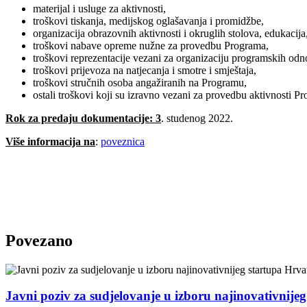
materijal i usluge za aktivnosti,
troškovi tiskanja, medijskog oglašavanja i promidžbe,
organizacija obrazovnih aktivnosti i okruglih stolova, edukacija
troškovi nabave opreme nužne za provedbu Programa,
troškovi reprezentacije vezani za organizaciju programskih odno
troškovi prijevoza na natjecanja i smotre i smještaja,
troškovi stručnih osoba angažiranih na Programu,
ostali troškovi koji su izravno vezani za provedbu aktivnosti P
Rok za predaju dokumentacije: 3
. studenog 2022.
Više informacija na
:
poveznica
Povezano
Javni poziv za sudjelovanje u izboru najinovativnije