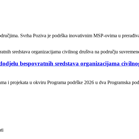
odručjima. Svrha Poziva je podrška inovativnim MSP-ovima u prerađivačk
 dodjelu bespovratnih sredstava organizacijama civiln
ama i projekata u okviru Programa podrške 2026 u dva Programska područ
ti