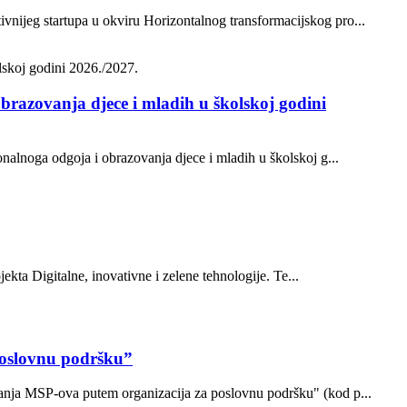
vnijeg startupa u okviru Horizontalnog transformacijskog pro...
brazovanja djece i mladih u školskoj godini
onalnoga odgoja i obrazovanja djece i mladih u školskoj g...
ekta Digitalne, inovativne i zelene tehnologije. Te...
poslovnu podršku”
ovanja MSP-ova putem organizacija za poslovnu podršku" (kod p...