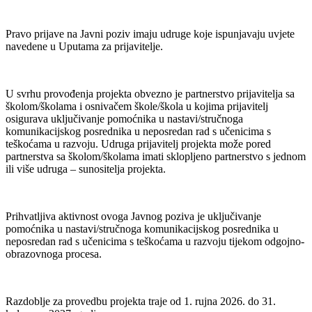
Pravo prijave na Javni poziv imaju udruge koje ispunjavaju uvjete
navedene u Uputama za prijavitelje.
U svrhu provođenja projekta obvezno je partnerstvo prijavitelja sa
školom/školama i osnivačem škole/škola u kojima prijavitelj
osigurava uključivanje pomoćnika u nastavi/stručnoga
komunikacijskog posrednika u neposredan rad s učenicima s
teškoćama u razvoju. Udruga prijavitelj projekta može pored
partnerstva sa školom/školama imati sklopljeno partnerstvo s jednom
ili više udruga – sunositelja projekta.
Prihvatljiva aktivnost ovoga Javnog poziva je uključivanje
pomoćnika u nastavi/stručnoga komunikacijskog posrednika u
neposredan rad s učenicima s teškoćama u razvoju tijekom odgojno-
obrazovnoga procesa.
Razdoblje za provedbu projekta traje od 1. rujna 2026. do 31.