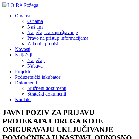
O nama
O nama
Naš tim
Natječaji za zapošljavanje
Pravo na pristup informacijama
Zakoni i propisi
Novosti
Natječaji
Natječaji
Nabava
Projekti
Poduzetnički inkubator
Dokumenti
Službeni dokumenti
Strateški dokumenti
Kontakt
JAVNI POZIV ZA PRIJAVU
PROJEKATA UDRUGA KOJE
OSIGURAVAJU UKLJUČIVANJE
POMOĆNIKA U NASTAVI, ODNOSNO