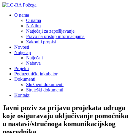
O nama
O nama
Naš tim
Natječaji za zapošljavanje
Pravo na pristup informacijama
Zakoni i propisi
Novosti
Natječaji
Natječaji
Nabava
Projekti
Poduzetnički inkubator
Dokumenti
Službeni dokumenti
Strateški dokumenti
Kontakt
Javni poziv za prijavu projekata udruga
koje osiguravaju uključivanje pomoćnika
u nastavi/stručnoga komunikacijskog
posrednika