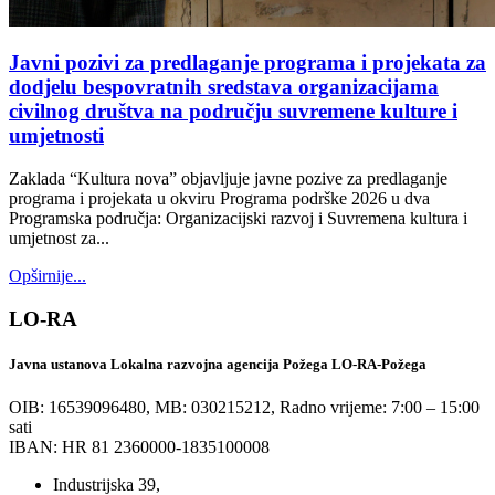
Javni pozivi za predlaganje programa i projekata za
dodjelu bespovratnih sredstava organizacijama
civilnog društva na području suvremene kulture i
umjetnosti
Zaklada “Kultura nova” objavljuje javne pozive za predlaganje
programa i projekata u okviru Programa podrške 2026 u dva
Programska područja: Organizacijski razvoj i Suvremena kultura i
umjetnost za...
Opširnije...
LO-RA
Javna ustanova Lokalna razvojna agencija Požega LO-RA-Požega
OIB: 16539096480, MB: 030215212,
Radno vrijeme: 7:00 – 15:00
sati
IBAN: HR 81 2360000-1835100008
Industrijska 39,