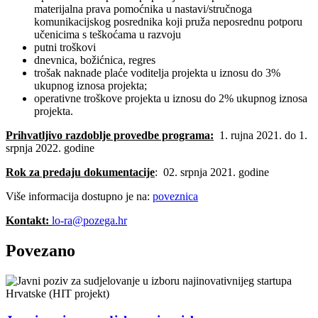
materijalna prava pomoćnika u nastavi/stručnoga
komunikacijskog posrednika koji pruža neposrednu potporu
učenicima s teškoćama u razvoju
putni troškovi
dnevnica, božićnica, regres
trošak naknade plaće voditelja projekta u iznosu do 3%
ukupnog iznosa projekta;
operativne troškove projekta u iznosu do 2% ukupnog iznosa
projekta.
Prihvatljivo razdoblje provedbe programa:
1. rujna 2021. do 1.
srpnja 2022. godine
Rok za predaju dokumentacije
: 02. srpnja 2021. godine
Više informacija dostupno je na:
poveznica
Kontakt:
lo-ra@pozega.hr
Povezano