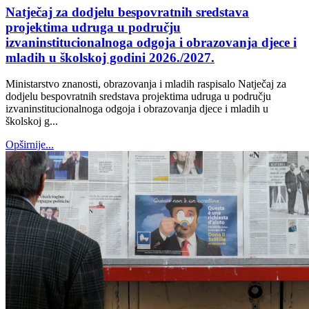
Natječaj za dodjelu bespovratnih sredstava
projektima udruga u području
izvaninstitucionalnoga odgoja i obrazovanja djece i
mladih u školskoj godini 2026./2027.
Ministarstvo znanosti, obrazovanja i mladih raspisalo Natječaj za
dodjelu bespovratnih sredstava projektima udruga u području
izvaninstitucionalnoga odgoja i obrazovanja djece i mladih u
školskoj g...
Opširnije...