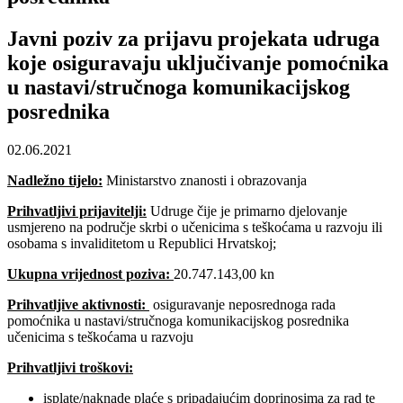
Javni poziv za prijavu projekata udruga
koje osiguravaju uključivanje pomoćnika
u nastavi/stručnoga komunikacijskog
posrednika
02.06.2021
Nadležno tijelo:
Ministarstvo znanosti i obrazovanja
Prihvatljivi prijavitelji:
Udruge čije je primarno djelovanje
usmjereno na područje skrbi o učenicima s teškoćama u razvoju ili
osobama s invaliditetom u Republici Hrvatskoj;
Ukupna vrijednost poziva:
20.747.143,00 kn
Prihvatljive aktivnosti:
osiguravanje neposrednoga rada
pomoćnika u nastavi/stručnoga komunikacijskog posrednika
učenicima s teškoćama u razvoju
Prihvatljivi troškovi:
isplate/naknade plaće s pripadajućim doprinosima za rad te