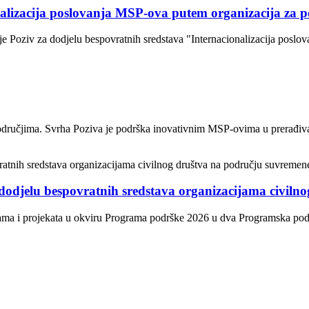
nalizacija poslovanja MSP-ova putem organizacija za 
je Poziv za dodjelu bespovratnih sredstava "Internacionalizacija posl
odručjima. Svrha Poziva je podrška inovativnim MSP-ovima u prerađivačk
dodjelu bespovratnih sredstava organizacijama civiln
ama i projekata u okviru Programa podrške 2026 u dva Programska područ