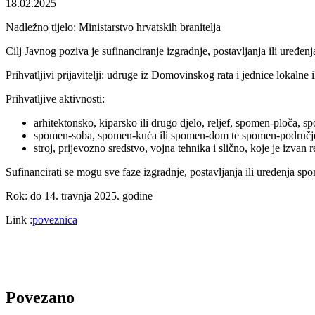
18.02.2025
Nadležno tijelo: Ministarstvo hrvatskih branitelja
Cilj Javnog poziva je sufinanciranje izgradnje, postavljanja ili uređ
Prihvatljivi prijavitelji: udruge iz Domovinskog rata i jednice lokaln
Prihvatljive aktivnosti:
arhitektonsko, kiparsko ili drugo djelo, reljef, spomen-ploča, sp
spomen-soba, spomen-kuća ili spomen-dom te spomen-područje s
stroj, prijevozno sredstvo, vojna tehnika i slično, koje je izvan
Sufinancirati se mogu sve faze izgradnje, postavljanja ili uređenja spo
Rok: do 14. travnja 2025. godine
Link :
poveznica
Povezano