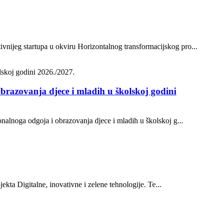
vnijeg startupa u okviru Horizontalnog transformacijskog pro...
brazovanja djece i mladih u školskoj godini
onalnoga odgoja i obrazovanja djece i mladih u školskoj g...
ekta Digitalne, inovativne i zelene tehnologije. Te...