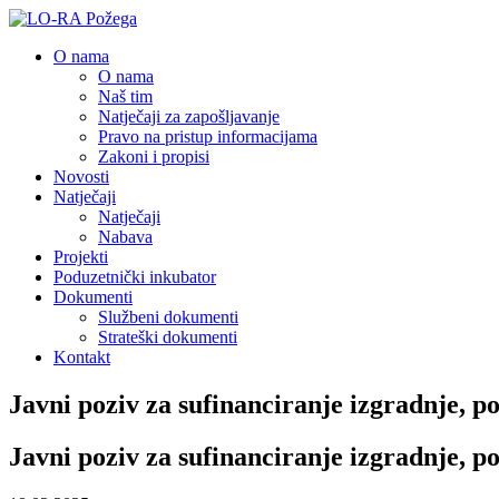
O nama
O nama
Naš tim
Natječaji za zapošljavanje
Pravo na pristup informacijama
Zakoni i propisi
Novosti
Natječaji
Natječaji
Nabava
Projekti
Poduzetnički inkubator
Dokumenti
Službeni dokumenti
Strateški dokumenti
Kontakt
Javni poziv za sufinanciranje izgradnje, p
Javni poziv za sufinanciranje izgradnje, p