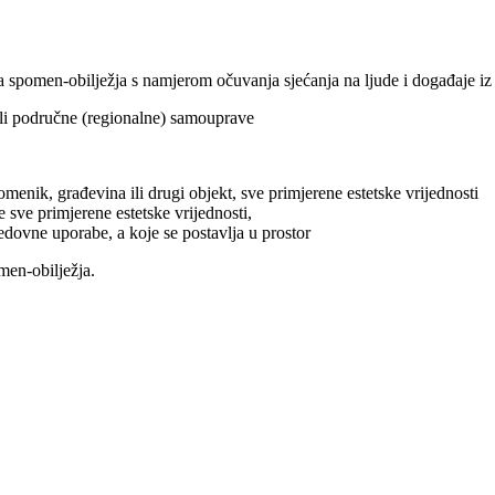
enja spomen-obilježja s namjerom očuvanja sjećanja na ljude i događaje
e ili područne (regionalne) samouprave
omenik, građevina ili drugi objekt, sve primjerene estetske vrijednosti
ve primjerene estetske vrijednosti,
 redovne uporabe, a koje se postavlja u prostor
men-obilježja.