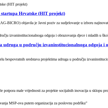
g startupa Hrvatske (HIT projekt)
AG-BICRO) objavila je Javni poziv za sudjelovanje u izboru najinovati
a udruga u području izvaninstitucionalnoga odgoja i o
jelu bespovratnih sredstava projektima udruga u području izvaninstituci
 potpora male vrijednosti za projekte socijalnih inovacija u sklopu proj