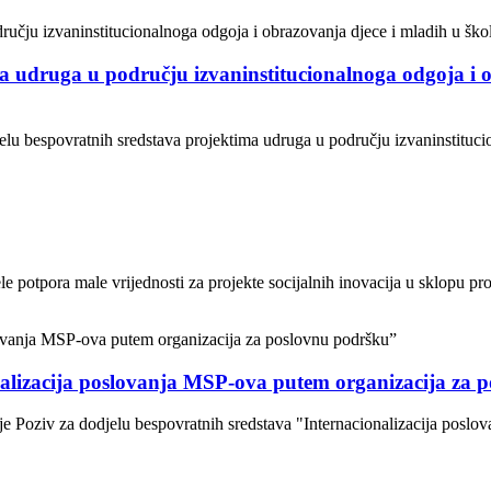
a udruga u području izvaninstitucionalnoga odgoja i o
jelu bespovratnih sredstava projektima udruga u području izvaninstituci
 potpora male vrijednosti za projekte socijalnih inovacija u sklopu proj
nalizacija poslovanja MSP-ova putem organizacija za 
je Poziv za dodjelu bespovratnih sredstava "Internacionalizacija posl