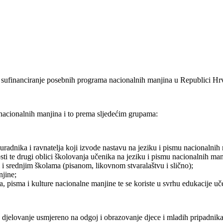
za sufinanciranje posebnih programa nacionalnih manjina u Republici Hr
nacionalnih manjina i to prema sljedećim grupama:
 suradnika i ravnatelja koji izvode nastavu na jeziku i pismu nacionaln
sti te drugi oblici školovanja učenika na jeziku i pismu nacionalnih m
i srednjim školama (pisanom, likovnom stvaralaštvu i slično);
njine;
a, pisma i kulture nacionalne manjine te se koriste u svrhu edukacije uč
e djelovanje usmjereno na odgoj i obrazovanje djece i mladih pripadnika n