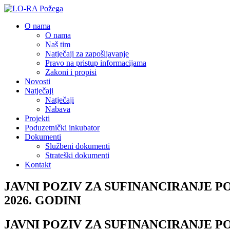
O nama
O nama
Naš tim
Natječaji za zapošljavanje
Pravo na pristup informacijama
Zakoni i propisi
Novosti
Natječaji
Natječaji
Nabava
Projekti
Poduzetnički inkubator
Dokumenti
Službeni dokumenti
Strateški dokumenti
Kontakt
JAVNI POZIV ZA SUFINANCIRANJE 
2026. GODINI
JAVNI POZIV ZA SUFINANCIRANJE 