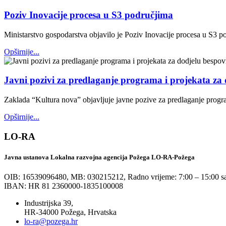
Poziv Inovacije procesa u S3 područjima
Ministarstvo gospodarstva objavilo je Poziv Inovacije procesa u S3 p
Opširnije...
Javni pozivi za predlaganje programa i projekata za 
Zaklada “Kultura nova” objavljuje javne pozive za predlaganje progr
Opširnije...
LO-RA
Javna ustanova Lokalna razvojna agencija Požega LO-RA-Požega
OIB: 16539096480, MB: 030215212,
Radno vrijeme: 7:00 – 15:00 sa
IBAN: HR 81 2360000-1835100008
Industrijska 39,
HR-34000 Požega, Hrvatska
lo-ra@pozega.hr