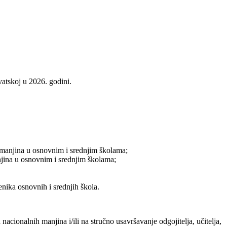
vatskoj u 2026. godini.
ih manjina u osnovnim i srednjim školama;
anjina u osnovnim i srednjim školama;
enika osnovnih i srednjih škola.
acionalnih manjina i/ili na stručno usavršavanje odgojitelja, učitelja,