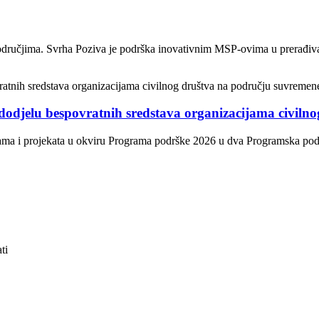
odručjima. Svrha Poziva je podrška inovativnim MSP-ovima u prerađivačk
dodjelu bespovratnih sredstava organizacijama civiln
ama i projekata u okviru Programa podrške 2026 u dva Programska područ
ti