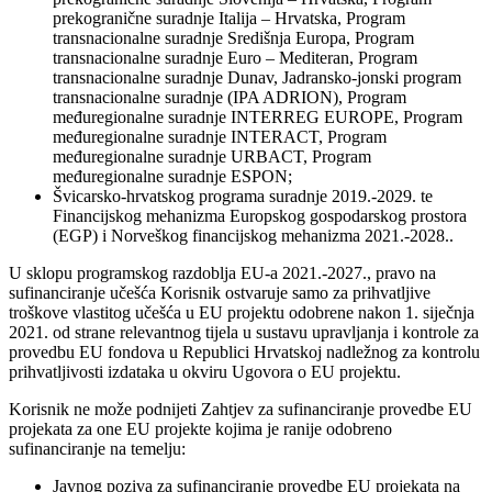
prekogranične suradnje Italija – Hrvatska, Program
transnacionalne suradnje Središnja Europa, Program
transnacionalne suradnje Euro – Mediteran, Program
transnacionalne suradnje Dunav, Jadransko-jonski program
transnacionalne suradnje (IPA ADRION), Program
međuregionalne suradnje INTERREG EUROPE, Program
međuregionalne suradnje INTERACT, Program
međuregionalne suradnje URBACT, Program
međuregionalne suradnje ESPON;
Švicarsko-hrvatskog programa suradnje 2019.-2029. te
Financijskog mehanizma Europskog gospodarskog prostora
(EGP) i Norveškog financijskog mehanizma 2021.-2028..
U sklopu programskog razdoblja EU-a 2021.-2027., pravo na
sufinanciranje učešća Korisnik ostvaruje samo za prihvatljive
troškove vlastitog učešća u EU projektu odobrene nakon 1. siječnja
2021. od strane relevantnog tijela u sustavu upravljanja i kontrole za
provedbu EU fondova u Republici Hrvatskoj nadležnog za kontrolu
prihvatljivosti izdataka u okviru Ugovora o EU projektu.
Korisnik ne može podnijeti Zahtjev za sufinanciranje provedbe EU
projekata za one EU projekte kojima je ranije odobreno
sufinanciranje na temelju:
Javnog poziva za sufinanciranje provedbe EU projekata na