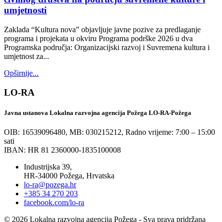
umjetnosti
Zaklada “Kultura nova” objavljuje javne pozive za predlaganje
programa i projekata u okviru Programa podrške 2026 u dva
Programska područja: Organizacijski razvoj i Suvremena kultura i
umjetnost za...
Opširnije...
LO-RA
Javna ustanova Lokalna razvojna agencija Požega LO-RA-Požega
OIB: 16539096480, MB: 030215212,
Radno vrijeme: 7:00 – 15:00
sati
IBAN: HR 81 2360000-1835100008
Industrijska 39,
HR-34000 Požega, Hrvatska
lo-ra@pozega.hr
+385 34 270 203
facebook.com/lo-ra
© 2026 Lokalna razvojna agencija Požega - Sva prava pridržana