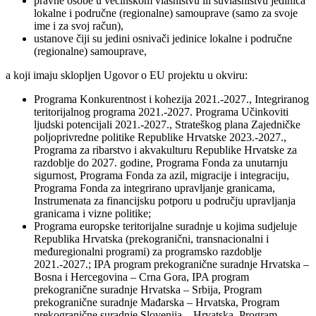
pravne osobe u većinskom vlasništvu ili suvlasništvu jedinica
lokalne i područne (regionalne) samouprave (samo za svoje
ime i za svoj račun),
ustanove čiji su jedini osnivači jedinice lokalne i područne
(regionalne) samouprave,
a koji imaju sklopljen Ugovor o EU projektu u okviru:
Programa Konkurentnost i kohezija 2021.-2027., Integriranog
teritorijalnog programa 2021.-2027. Programa Učinkoviti
ljudski potencijali 2021.-2027., Strateškog plana Zajedničke
poljoprivredne politike Republike Hrvatske 2023.-2027.,
Programa za ribarstvo i akvakulturu Republike Hrvatske za
razdoblje do 2027. godine, Programa Fonda za unutarnju
sigurnost, Programa Fonda za azil, migracije i integraciju,
Programa Fonda za integrirano upravljanje granicama,
Instrumenata za financijsku potporu u području upravljanja
granicama i vizne politike;
Programa europske teritorijalne suradnje u kojima sudjeluje
Republika Hrvatska (prekogranični, transnacionalni i
međuregionalni programi) za programsko razdoblje
2021.-2027.; IPA program prekogranične suradnje Hrvatska –
Bosna i Hercegovina – Crna Gora, IPA program
prekogranične suradnje Hrvatska – Srbija, Program
prekogranične suradnje Mađarska – Hrvatska, Program
prekogranične suradnje Slovenija – Hrvatska, Program