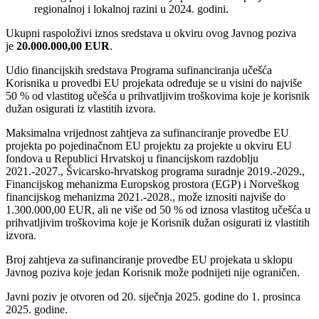
regionalnoj i lokalnoj razini u 2024. godini.
Ukupni raspoloživi iznos sredstava u okviru ovog Javnog poziva
je
20.000.000,00 EUR
.
Udio financijskih sredstava Programa sufinanciranja učešća
Korisnika u provedbi EU projekata određuje se u visini do najviše
50 % od vlastitog učešća u prihvatljivim troškovima koje je korisnik
dužan osigurati iz vlastitih izvora.
Maksimalna vrijednost zahtjeva za sufinanciranje provedbe EU
projekta po pojedinačnom EU projektu za projekte u okviru EU
fondova u Republici Hrvatskoj u financijskom razdoblju
2021.-2027., Švicarsko-hrvatskog programa suradnje 2019.-2029.,
Financijskog mehanizma Europskog prostora (EGP) i Norveškog
financijskog mehanizma 2021.-2028., može iznositi najviše do
1.300.000,00 EUR, ali ne više od 50 % od iznosa vlastitog učešća u
prihvatljivim troškovima koje je Korisnik dužan osigurati iz vlastitih
izvora.
Broj zahtjeva za sufinanciranje provedbe EU projekata u sklopu
Javnog poziva koje jedan Korisnik može podnijeti nije ograničen.
Javni poziv je otvoren od 20. siječnja 2025. godine do 1. prosinca
2025. godine.