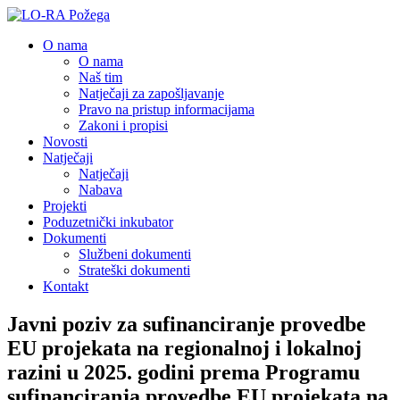
O nama
O nama
Naš tim
Natječaji za zapošljavanje
Pravo na pristup informacijama
Zakoni i propisi
Novosti
Natječaji
Natječaji
Nabava
Projekti
Poduzetnički inkubator
Dokumenti
Službeni dokumenti
Strateški dokumenti
Kontakt
Javni poziv za sufinanciranje provedbe
EU projekata na regionalnoj i lokalnoj
razini u 2025. godini prema Programu
sufinanciranja provedbe EU projekata na