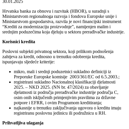
30.01.2025
Hrvatska banka za obnovu i razvitak (HBOR), u suradnji s
Ministarstvom regionalnoga razvoja i fondova Europske unije i
Ministarstvom gospodarstva, razvila je novi financijski instrument
“Krediti za modernizaciju proizvodnje”, namijenjen malim i
srednjim poduzećima koja djeluju u sektoru prerađivačke industrije.
Korisnici kredita
Poslovni subjekti privatnog sektora, koji prilikom podnošenja
zahtjeva za kredit, odnosno u trenutku odobrenja kredita,
ispunjavaju sljedeće kriterije:
mikro, mali i srednji poduzetnici sukladno definiciji iz
Preporuke Europske komisije 2003/361/EC od 6.5.2003.;
registrirani sukladno Nacionalnoj klasifikaciji djelatnosti
2025. – NKD 2025. (NN br. 47/2024) za obavljanje
djelatnosti iz područja prerađivačke industrije područja C,
osim onih isključenih primjenjivim pravilima za državne
potpore i EFRR, i ovim Programom kreditiranja;
najkasnije u trenutku zaključivanja ugovora o kreditu imaju
registriranu poslovnu jedinicu ili podružnicu u RH.
Prihvatljiva ulaganja