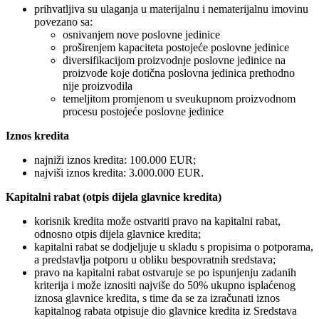
prihvatljiva su ulaganja u materijalnu i nematerijalnu imovinu
povezano sa:
osnivanjem nove poslovne jedinice
proširenjem kapaciteta postojeće poslovne jedinice
diversifikacijom proizvodnje poslovne jedinice na
proizvode koje dotična poslovna jedinica prethodno
nije proizvodila
temeljitom promjenom u sveukupnom proizvodnom
procesu postojeće poslovne jedinice
Iznos kredita
najniži iznos kredita: 100.000 EUR;
najviši iznos kredita: 3.000.000 EUR.
Kapitalni rabat (otpis dijela glavnice kredita)
korisnik kredita može ostvariti pravo na kapitalni rabat,
odnosno otpis dijela glavnice kredita;
kapitalni rabat se dodjeljuje u skladu s propisima o potporama,
a predstavlja potporu u obliku bespovratnih sredstava;
pravo na kapitalni rabat ostvaruje se po ispunjenju zadanih
kriterija i može iznositi najviše do 50% ukupno isplaćenog
iznosa glavnice kredita, s time da se za izračunati iznos
kapitalnog rabata otpisuje dio glavnice kredita iz Sredstava