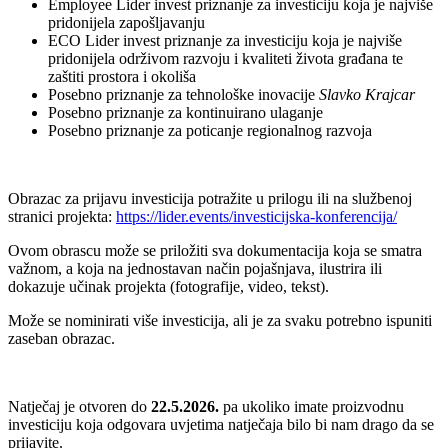
Employee Lider invest priznanje za investiciju koja je najviše
pridonijela zapošljavanju
ECO Lider invest priznanje za investiciju koja je najviše
pridonijela održivom razvoju i kvaliteti života građana te
zaštiti prostora i okoliša
Posebno priznanje za tehnološke inovacije
Slavko Krajcar
Posebno priznanje za kontinuirano ulaganje
Posebno priznanje za poticanje regionalnog razvoja
Obrazac za prijavu investicija potražite u prilogu ili na službenoj
stranici projekta:
https://lider.events/investicijska-konferencija/
Ovom obrascu može se priložiti sva dokumentacija koja se smatra
važnom, a koja na jednostavan način pojašnjava, ilustrira ili
dokazuje učinak projekta (fotografije, video, tekst).
Može se nominirati više investicija, ali je za svaku potrebno ispuniti
zaseban obrazac.
Natječaj je otvoren do
22.5.2026.
pa ukoliko imate proizvodnu
investiciju koja odgovara uvjetima natječaja bilo bi nam drago da se
prijavite.