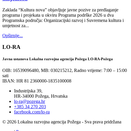
Zaklada “Kultura nova” objavljuje javne pozive za predlaganje
programa i projekata u okviru Programa podrške 2026 u dva
Programska područja: Organizacijski razvoj i Suvremena kultura i
umjetnost za...
Opširnije...
LO-RA
Javna ustanova Lokalna razvojna agencija Požega LO-RA-Požega
OIB: 16539096480, MB: 030215212,
Radno vrijeme: 7:00 – 15:00
sati
IBAN: HR 81 2360000-1835100008
Industrijska 39,
HR-34000 Požega, Hrvatska
lo-ra@pozega.hr
+385 34 270 203
facebook.com/lo-ra
© 2026 Lokalna razvojna agencija Požega - Sva prava pridržana