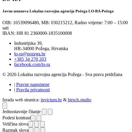
Javna ustanova Lokalna razvojna agencija Požega LO-RA-Požega
OIB: 16539096480, MB: 030215212,
Radno vrijeme: 7:00 – 15:00
sati
IBAN: HR 81 2360000-1835100008
Industrijska 39,
HR-34000 Požega, Hrvatska
lo-ra@pozega.hr
+385 34 270 203
facebook.com/lo-ra
© 2026 Lokalna razvojna agencija Požega - Sva prava pridržana
|
Pravne napomene
|
Pravila privatnosti
Izrada web stranica:
invictum.hr
&
hirsch.studio
Jednostavnije čitanje
Podesi kontrast
Veličina slova
Razmak slova