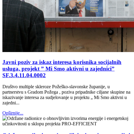
Javni poziv za iskaz interesa korisnika socijalnih
usluga, projekt ” Mi Smo aktivni u zajednici”
SF.3.4.11.04.0002
Društvo multiple skleroze Požeško-slavonske županije, u
partnerstvu s Gradom Požega , poziva pripadnike ciljane skupine na
iskazivanje interesa za sudjelovanje u projektu „ Mi Smo aktivni u
zajedni...
Opširnije...