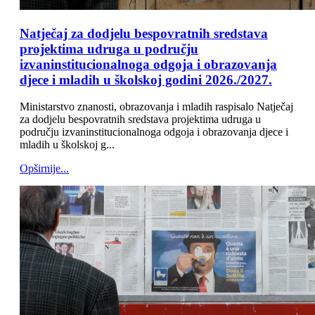
Natječaj za dodjelu bespovratnih sredstava
projektima udruga u području
izvaninstitucionalnoga odgoja i obrazovanja
djece i mladih u školskoj godini 2026./2027.
Ministarstvo znanosti, obrazovanja i mladih raspisalo Natječaj
za dodjelu bespovratnih sredstava projektima udruga u
području izvaninstitucionalnoga odgoja i obrazovanja djece i
mladih u školskoj g...
Opširnije...