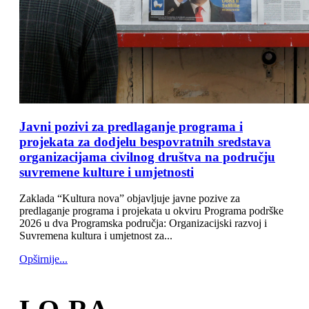
Javni pozivi za predlaganje programa i
projekata za dodjelu bespovratnih sredstava
organizacijama civilnog društva na području
suvremene kulture i umjetnosti
Zaklada “Kultura nova” objavljuje javne pozive za
predlaganje programa i projekata u okviru Programa podrške
2026 u dva Programska područja: Organizacijski razvoj i
Suvremena kultura i umjetnost za...
Opširnije...