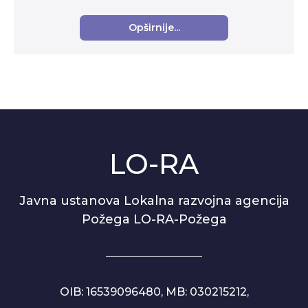
područja: Organizacijski razvoj i Suvremena kultura i
umjetnost za...
Opširnije...
LO-RA
Javna ustanova Lokalna razvojna agencija
Požega LO-RA-Požega
OIB: 16539096480, MB: 030215212,