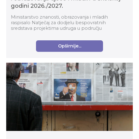
godini 2026./2027.
Ministarstvo znanosti, obrazovanja i mladih
raspisalo Natječaj za dodjelu bespovratnih
sredstava projektima udruga u području
izvaninstitucionalnoga odgoja i obrazovanja djece i
mladih u školskoj g...
Opširnije...