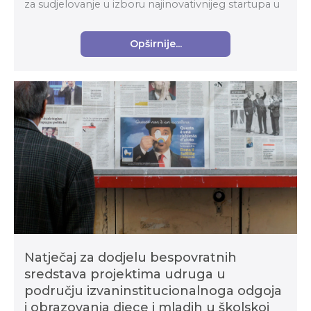
za sudjelovanje u izboru najinovativnijeg startupa u
okviru Horizontalnog transformacijskog pro...
Opširnije...
Natječaj za dodjelu bespovratnih
sredstava projektima udruga u
području izvaninstitucionalnoga odgoja
i obrazovanja djece i mladih u školskoj