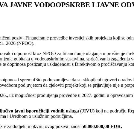
VA JAVNE VODOOPSKRBE I JAVNE O
ograničeni poziv „Financiranje provedbe investicijskih projekata koji se
021.-2026 (NPOO).
avak i otpornost kroz NPOO za financiranje ulaganja u proširenje i re
smanjenja gubitaka u vodoopskrbnim sustavima, sprječavanja zagađenja 
ne te doprinosa postizanju usklađenosti s Direktivom o pročišćavanju 
 potpunosti spremni što podrazumijeva da su sklopljeni ugovori o radovi
ovedbom pod uvjetom da cjeloviti projekt koji se prijavljuje nije u potpun
2026., uz mogućnost produljenja provedbe u 2027. godini u opravdanim s
ljučivo javni isporučitelji vodnih usluga (JIVU)
koji na području Re
ama i Uredbom o uslužnim područjima.
živ za dodjelu u okviru ovog poziva iznosi
50.000.000,00 EUR.