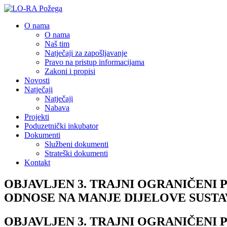
O nama
O nama
Naš tim
Natječaji za zapošljavanje
Pravo na pristup informacijama
Zakoni i propisi
Novosti
Natječaji
Natječaji
Nabava
Projekti
Poduzetnički inkubator
Dokumenti
Službeni dokumenti
Strateški dokumenti
Kontakt
OBJAVLJEN 3. TRAJNI OGRANIČENI 
ODNOSE NA MANJE DIJELOVE SUSTA
OBJAVLJEN 3. TRAJNI OGRANIČENI 