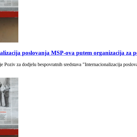
nalizacija poslovanja MSP-ova putem organizacija za 
je Poziv za dodjelu bespovratnih sredstava "Internacionalizacija posl