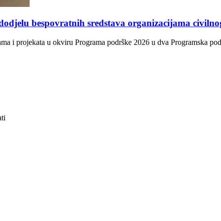
dodjelu bespovratnih sredstava organizacijama civiln
ama i projekata u okviru Programa podrške 2026 u dva Programska područ
ti