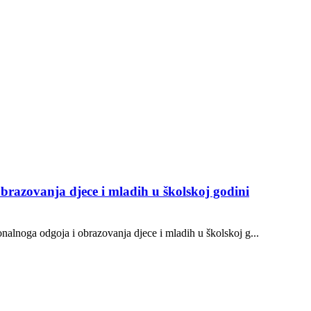
brazovanja djece i mladih u školskoj godini
onalnoga odgoja i obrazovanja djece i mladih u školskoj g...