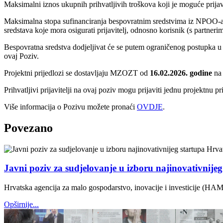
Maksimalni iznos ukupnih prihvatljivih troškova koji je moguće prijav
Maksimalna stopa sufinanciranja bespovratnim sredstvima iz NPOO-a je 
sredstava koje mora osigurati prijavitelj, odnosno korisnik (s partner
Bespovratna sredstva dodjeljivat će se putem ograničenog postupka u
ovaj Poziv.
Projektni prijedlozi se dostavljaju MZOZT od
16.02.2026. godine
na 
Prihvatljivi prijavitelji na ovaj poziv mogu prijaviti jednu projektnu p
Više informacija o Pozivu možete pronaći
OVDJE
.
Povezano
Javni poziv za sudjelovanje u izboru najinovativnije
Hrvatska agencija za malo gospodarstvo, inovacije i investicije (HAM
Opširnije...