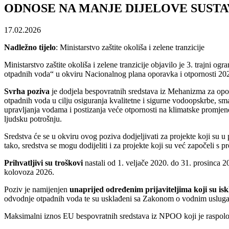
ODNOSE NA MANJE DIJELOVE SUSTA
17.02.2026
Nadležno tijelo
: Ministarstvo zaštite okoliša i zelene tranzicije
Ministarstvo zaštite okoliša i zelene tranzicije objavilo je 3. trajni 
otpadnih voda“ u okviru Nacionalnog plana oporavka i otpornosti 2
Svrha poziva
je dodjela bespovratnih sredstava iz Mehanizma za opor
otpadnih voda u cilju osiguranja kvalitetne i sigurne vodoopskrbe, 
upravljanja vodama i postizanja veće otpornosti na klimatske promje
ljudsku potrošnju.
Sredstva će se u okviru ovog poziva dodjeljivati za projekte koji su u
tako, sredstva se mogu dodijeliti i za projekte koji su već započeli s pr
Prihvatljivi su troškovi
nastali od 1. veljače 2020. do 31. prosinca 
kolovoza 2026.
Poziv je namijenjen
unaprijed određenim prijaviteljima koji su isk
odvodnje otpadnih voda te su usklađeni sa Zakonom o vodnim uslug
Maksimalni iznos EU bespovratnih sredstava iz NPOO koji je raspolo