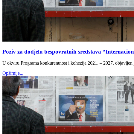
Poziv za dodjelu bespovratnih sredstava “Internacio
U okviru Programa konkurentnost i kohezija 2021. – 2027. objavljen 
Opširnije...