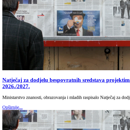
Natječaj za dodjelu bespovratnih sredstava projektim
2026./2027.
Ministarstvo znanosti, obrazovanja i mladih raspisalo Natječaj za dod
Opširnije...