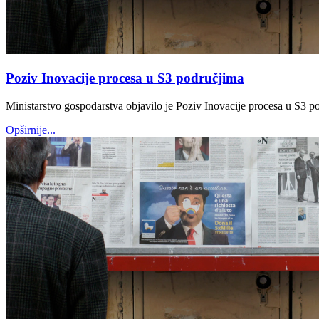
Poziv Inovacije procesa u S3 područjima
Ministarstvo gospodarstva objavilo je Poziv Inovacije procesa u S3 p
Opširnije...