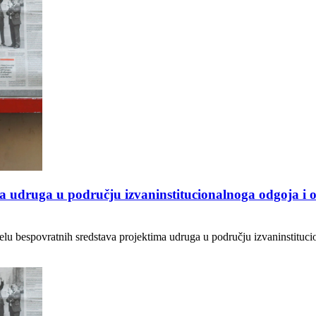
a udruga u području izvaninstitucionalnoga odgoja i o
jelu bespovratnih sredstava projektima udruga u području izvaninstituci