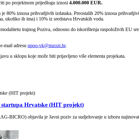
iti po projektnom prijedlogu iznosi
4.000.000 EUR.
80% iznosa prihvatljivih izdataka. Preostalih 20% iznosa prihvatljivih 
ima, ukoliko ih ima) i 10% iz sredstava Hrvatskih voda.
 modalitetu trajnog Poziva, odnosno do iskorištenja raspoloživih EU 
e-mail adresu
npoo-vk@mzozt.hr
.
rijavu u sklopu koje može biti prijavljeno više elementa projekata.
g startupa Hrvatske (HIT projekt)
AG-BICRO) objavila je Javni poziv za sudjelovanje u izboru najinovati