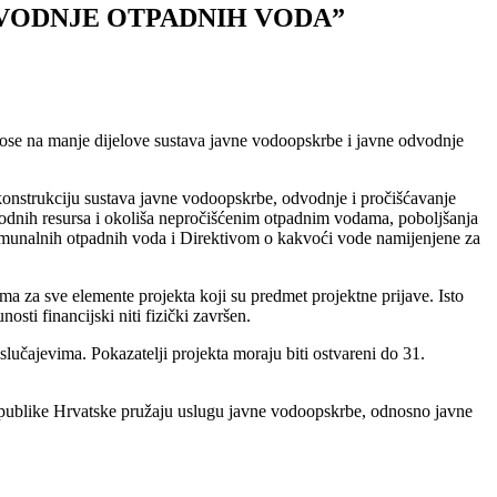
DVODNJE OTPADNIH VODA”
 odnose na manje dijelove sustava javne vodoopskrbe i javne odvodnje
konstrukciju sustava javne vodoopskrbe, odvodnje i pročišćavanje
vodnih resursa i okoliša nepročišćenim otpadnim vodama, poboljšanja
komunalnih otpadnih voda i Direktivom o kakvoći vode namijenjene za
ma za sve elemente projekta koji su predmet projektne prijave. Isto
osti financijski niti fizički završen.
lučajevima. Pokazatelji projekta moraju biti ostvareni do 31.
publike Hrvatske pružaju uslugu javne vodoopskrbe, odnosno javne