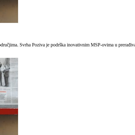
odručjima. Svrha Poziva je podrška inovativnim MSP-ovima u prerađivačk