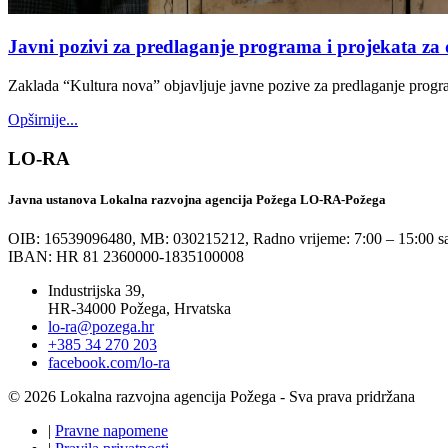
Javni pozivi za predlaganje programa i projekata za 
Zaklada “Kultura nova” objavljuje javne pozive za predlaganje progr
Opširnije...
LO-RA
Javna ustanova Lokalna razvojna agencija Požega LO-RA-Požega
OIB: 16539096480, MB: 030215212,
Radno vrijeme: 7:00 – 15:00 sa
IBAN: HR 81 2360000-1835100008
Industrijska 39,
HR-34000 Požega, Hrvatska
lo-ra@pozega.hr
+385 34 270 203
facebook.com/lo-ra
© 2026 Lokalna razvojna agencija Požega - Sva prava pridržana
|
Pravne napomene