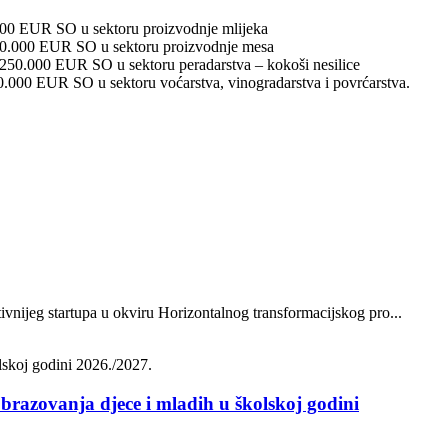
.000 EUR SO u sektoru proizvodnje mlijeka
 250.000 EUR SO u sektoru proizvodnje mesa
 250.000 EUR SO u sektoru peradarstva – kokoši nesilice
0.000 EUR SO u sektoru voćarstva, vinogradarstva i povrćarstva.
vnijeg startupa u okviru Horizontalnog transformacijskog pro...
brazovanja djece i mladih u školskoj godini