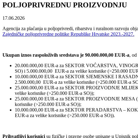
POLJOPRIVREDNU PROIZVODNJU
17.06.2026
Agencija za plaćanja u poljoprivredi, ribarstvu i ruralnom razvoju obj
Zajedničke poljoprivredne politike Republike Hrvatske 2023.-2027.
Ukupan iznos raspoloživih sredstava je 90.000.000,00
EUR-a
, od
20.000.000,00 EUR-a za SEKTOR VOĆARSTVA, VINOGRADAR
SO) i 5.000.000,00 EUR-a za velike korisnike (>250.000 EUR
10.000.000,00 EUR-a za SEKTOR SJEMENSKE I RASADNIČAR
2.500.000,00 EUR-a za velike korisnike (>250.000 EUR-a SO
25.000.000,00 EUR-a za SEKTOR PROIZVODNJE MLIJEKA (18.
velike korisnike (>250.000 EUR-a SO));
25.000.000,00 EUR-a za SEKTOR PROIZVODNJE MESA (18.750
korisnike (>250.000 EUR-a SO));
10.000.000,00 EUR-a za SEKTOR PERADARSTVA – KOKOŠI NE
EUR-a za velike korisnike (>250.000 EUR-a SO)).
Prihvatljivi korisnici
su fizičke i pravne osobe upisane u Upisnik pol