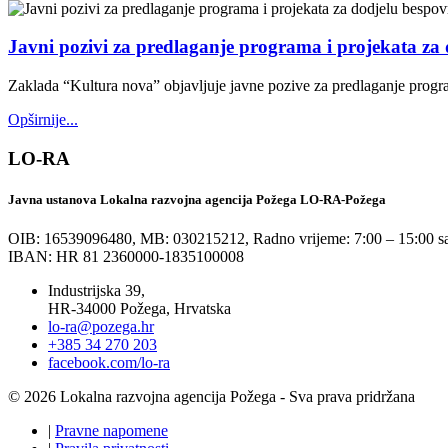
Javni pozivi za predlaganje programa i projekata za 
Zaklada “Kultura nova” objavljuje javne pozive za predlaganje progr
Opširnije...
LO-RA
Javna ustanova Lokalna razvojna agencija Požega LO-RA-Požega
OIB: 16539096480, MB: 030215212,
Radno vrijeme: 7:00 – 15:00 sa
IBAN: HR 81 2360000-1835100008
Industrijska 39,
HR-34000 Požega, Hrvatska
lo-ra@pozega.hr
+385 34 270 203
facebook.com/lo-ra
© 2026 Lokalna razvojna agencija Požega - Sva prava pridržana
|
Pravne napomene