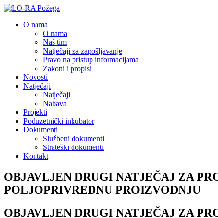
O nama
O nama
Naš tim
Natječaji za zapošljavanje
Pravo na pristup informacijama
Zakoni i propisi
Novosti
Natječaji
Natječaji
Nabava
Projekti
Poduzetnički inkubator
Dokumenti
Službeni dokumenti
Strateški dokumenti
Kontakt
OBJAVLJEN DRUGI NATJEČAJ ZA PR
POLJOPRIVREDNU PROIZVODNJU
OBJAVLJEN DRUGI NATJEČAJ ZA PR