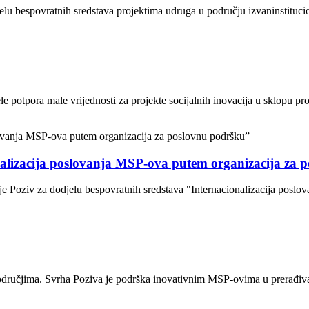
jelu bespovratnih sredstava projektima udruga u području izvaninstituci
 potpora male vrijednosti za projekte socijalnih inovacija u sklopu proj
nalizacija poslovanja MSP-ova putem organizacija za 
je Poziv za dodjelu bespovratnih sredstava "Internacionalizacija posl
odručjima. Svrha Poziva je podrška inovativnim MSP-ovima u prerađivačk