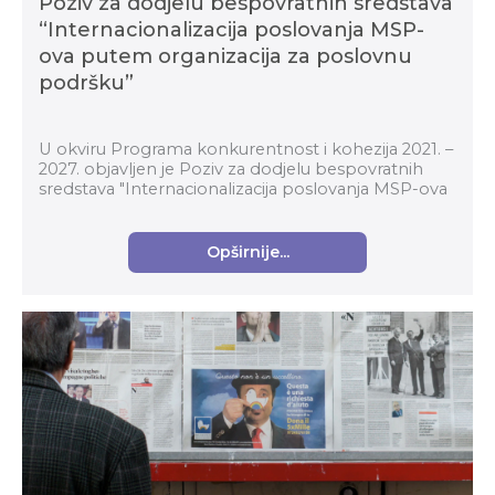
Poziv za dodjelu bespovratnih sredstava
“Internacionalizacija poslovanja MSP-
ova putem organizacija za poslovnu
podršku”
U okviru Programa konkurentnost i kohezija 2021. –
2027. objavljen je Poziv za dodjelu bespovratnih
sredstava "Internacionalizacija poslovanja MSP-ova
putem organizacija za poslovnu podršku" (kod p...
Opširnije...