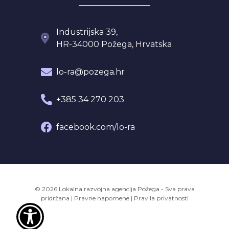
Industrijska 39,
HR-34000 Požega, Hrvatska
lo-ra@pozega.hr
+385 34 270 203
facebook.com/lo-ra
© 2026 Lokalna razvojna agencija Požega - Sva prava
pridržana
|
Pravne napomene
|
Pravila privatnosti