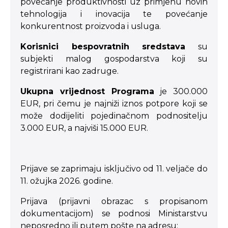
povećanje produktivnosti uz primjenu novih
tehnologija i inovacija te povećanje
konkurentnost proizvoda i usluga.
Korisnici bespovratnih sredstava
su
subjekti malog gospodarstva koji su
registrirani kao zadruge.
Ukupna vrijednost Programa
je 300.000
EUR, pri čemu je najniži iznos potpore koji se
može dodijeliti pojedinačnom podnositelju
3.000 EUR, a najviši 15.000 EUR.
Prijave se zaprimaju isključivo od 11. veljače do
11. ožujka 2026. godine.
Prijava (prijavni obrazac s propisanom
dokumentacijom) se podnosi Ministarstvu
neposredno ili putem pošte na adresu: