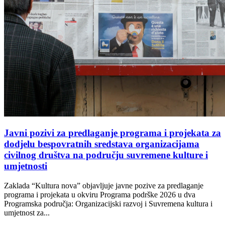
Javni pozivi za predlaganje programa i projekata za
dodjelu bespovratnih sredstava organizacijama
civilnog društva na području suvremene kulture i
umjetnosti
Zaklada “Kultura nova” objavljuje javne pozive za predlaganje
programa i projekata u okviru Programa podrške 2026 u dva
Programska područja: Organizacijski razvoj i Suvremena kultura i
umjetnost za...