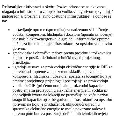
Prihvatljive aktivnosti
u okviru Poziva odnose se na aktivnosti
ulaganja u infrastrukturu za opskrbu vodikovim gorivom (izgradnja/
nadogradnja/ proširenje javno dostupne infrastrukture), a odnose se
na:
postavljanje opreme (spremnika) za nadzemno skladištenje
vodika, kompresora, hladnjaka i dozatora (aparata za točenje),
te ostale elektro-energetske, digitalne i informatičke opreme
nužne za funkcioniranje infrastrukture za opskrbu vodikovim
gorivom
građevinske i obrtničke radove prema projektu i troškovniku
kojima se postižu definirani tehnički uvjeti projektnog
prijedloga,
ugradnja sustava za proizvodnju električne energije iz OIE za
potrebe rada opreme za nadzemno skladištenje vodika,
kompresora, hladnjaka i dozatora (aparata za točenje) koja je
predmet projektnog prijedloga i postrojenje za proizvodnju
vodika iz OIE (pri čemu nominalni proizvodni kapacitet
postrojenja za proizvodnju električne energije ili vodika iz
obnovljivih izvora na lokaciji ne premašuje najveću nazivu
snagu ili kapacitet opskrbe gorivom infrastrukture za opskrbu
gorivom na koju je priključeno), uključujući ugradnju
spremnika električne energije te ostale povezane radove i
opremu potrebne za postizanje definiranih tehničkih uvjeta