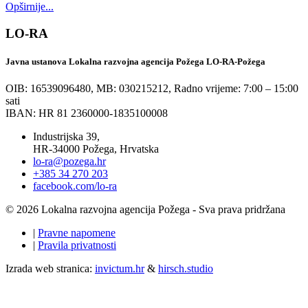
Opširnije...
LO-RA
Javna ustanova Lokalna razvojna agencija Požega LO-RA-Požega
OIB: 16539096480, MB: 030215212,
Radno vrijeme: 7:00 – 15:00
sati
IBAN: HR 81 2360000-1835100008
Industrijska 39,
HR-34000 Požega, Hrvatska
lo-ra@pozega.hr
+385 34 270 203
facebook.com/lo-ra
© 2026 Lokalna razvojna agencija Požega - Sva prava pridržana
|
Pravne napomene
|
Pravila privatnosti
Izrada web stranica:
invictum.hr
&
hirsch.studio