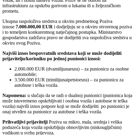
vodik, ali i flotnu nabavu vozila. Poziv se ne odnosi na
infrastrukturu za opskrbu gorivom u lukama ili u željezničkom
prometu.
Ukupna raspoloživa sredstva u okviru predmetnog Poziva
iznose
7.000.000,00 EUR
i dodjeljuju se u okviru otvorenog poziva
i to temeljem konkurentnog natječajnog postupka. Ministarstvo
gospodarstva zadržava pravo ne dodijeliti sva raspoloživa sredstva u
okviru ovog Poziva.
Najviši iznos bespovratnih sredstava koji se može dodijeliti
prijavitelju/korisniku po jednoj punionici iznosi:
2.000.000 EUR (dvamilijunaeura) – za punionicu za osobne
automobile;
3.500.000 EUR (trimilijunaipetstoeura) – za punionicu za
autobuse i teška vozila.
Napomena:
u slučaju da se radi o dualnoj punionici (punionica koja
može istovremeno opskrbljivati i osobna vozila i autobuse te teška
vozila) najviši iznos potpore koji se može dodijeliti po punionici je
onaj utvrđen za punionice za autobuse i teška vozila.
Prihvatljivi prijavitelji
Poziva su mikro, mala, srednja i velika
poduzeća koja vozila opskrbljuju obnovljivim (niskougljičnim)
vodikom u svrhu prijevoza.