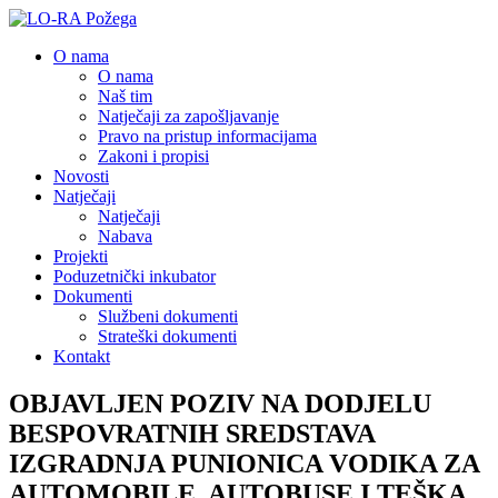
O nama
O nama
Naš tim
Natječaji za zapošljavanje
Pravo na pristup informacijama
Zakoni i propisi
Novosti
Natječaji
Natječaji
Nabava
Projekti
Poduzetnički inkubator
Dokumenti
Službeni dokumenti
Strateški dokumenti
Kontakt
OBJAVLJEN POZIV NA DODJELU
BESPOVRATNIH SREDSTAVA
IZGRADNJA PUNIONICA VODIKA ZA
AUTOMOBILE, AUTOBUSE I TEŠKA