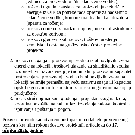
jedinicu za proizvodnju i/ili skladištenje vodika);
troškovi ugradnje sustava za proizvodnju električne
energije iz OIE za potrebe rada opreme za nadzemno
skladištenje vodika, kompresora, hladnjaka i dozatora
(aparata za točenje)
troškovi opreme za nadzor i upravljanjem infrastrukture
za opskrbu gorivom;
troškovi građevinskih radova, troškovi uređenja
zemljišta ili cesta na građevinskoj čestici provedbe
projekta;
troškovi ulaganja u proizvodnju vodika iz obnovljivih izvora
energije na lokaciji i troškovi ulaganja za skladištenje vodika
iz obnovljivih izvora energije (nominalni proizvodni kapacitet
postrojenja za proizvodnju vodika iz obnovljivih izvora na
lokaciji ne smije premašiti najveću nazivnu snagu ili kapacitet
opskrbe gorivom infrastrukture za opskrbu gorivom na koju je
priključeno)
trošak stručnog nadzora građenja i projektantskog nadzora,
koordinator zaštite na radu u fazi izvođenja radova, kontrolna
ispitivanja i puštanja u pogon.
Poziv se provodi kao otvoreni postupak u modalitetu privremenog
poziva s krajnjim rokom dostave projektnih prijedloga do
17.
ožujka 2026. godine