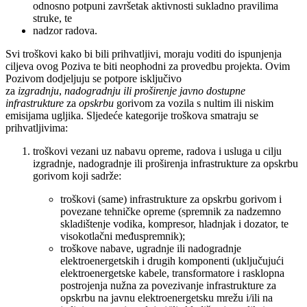
odnosno potpuni završetak aktivnosti sukladno pravilima
struke, te
nadzor radova.
Svi troškovi kako bi bili prihvatljivi, moraju voditi do ispunjenja
ciljeva ovog Poziva te biti neophodni za provedbu projekta. Ovim
Pozivom dodjeljuju se potpore isključivo
za
izgradnju
,
nadogradnju
ili proširenje javno dostupne
infrastrukture
za
opskrbu
gorivom za vozila s nultim ili niskim
emisijama ugljika. Sljedeće kategorije troškova smatraju se
prihvatljivima:
troškovi vezani uz nabavu opreme, radova i usluga u cilju
izgradnje, nadogradnje ili proširenja infrastrukture za opskrbu
gorivom koji sadrže:
troškovi (same) infrastrukture za opskrbu gorivom i
povezane tehničke opreme (spremnik za nadzemno
skladištenje vodika, kompresor, hladnjak i dozator, te
visokotlačni međuspremnik);
troškove nabave, ugradnje ili nadogradnje
elektroenergetskih i drugih komponenti (uključujući
elektroenergetske kabele, transformatore i rasklopna
postrojenja nužna za povezivanje infrastrukture za
opskrbu na javnu elektroenergetsku mrežu i/ili na