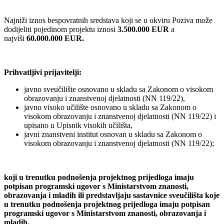
Najniži iznos bespovratnih sredstava koji se u okviru Poziva može
dodijeliti pojedinom projektu iznosi
3.500.000 EUR
a
najviši
60.000.000 EUR.
Prihvatljivi prijavitelji:
javno sveučilište osnovano u skladu sa Zakonom o visokom
obrazovanju i znanstvenoj djelatnosti (NN 119/22),
javno visoko učilište osnovano u skladu sa Zakonom o
visokom obrazovanju i znanstvenoj djelatnosti (NN 119/22) i
upisano u Upisnik visokih učilišta,
javni znanstveni institut osnovan u skladu sa Zakonom o
visokom obrazovanju i znanstvenoj djelatnosti (NN 119/22);
koji u trenutku podnošenja projektnog prijedloga imaju
potpisan programski ugovor s Ministarstvom
znanosti,
obrazovanja i mladih ili predstavljaju sastavnice sveučilišta koje
u trenutku podnošenja projektnog prijedloga imaju potpisan
programski ugovor s Ministarstvom znanosti, obrazovanja i
mladih.