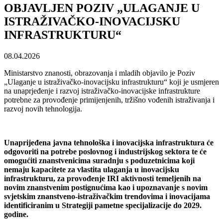
OBJAVLJEN POZIV „ULAGANJE U
ISTRAŽIVAČKO-INOVACIJSKU
INFRASTRUKTURU“
08.04.2026
Ministarstvo znanosti, obrazovanja i mladih objavilo je Poziv
„Ulaganje u istraživačko-inovacijsku infrastrukturu“ koji je usmjeren
na unaprjeđenje i razvoj istraživačko-inovacijske infrastrukture
potrebne za provođenje primijenjenih, tržišno vođenih istraživanja i
razvoj novih tehnologija.
Unaprijeđena javna tehnološka i inovacijska infrastruktura će
odgovoriti na potrebe poslovnog i industrijskog sektora te će
omogućiti znanstvenicima suradnju s poduzetnicima koji
nemaju kapacitete za vlastita ulaganja u inovacijsku
infrastrukturu, za provođenje IRI aktivnosti temeljenih na
novim znanstvenim postignućima kao i upoznavanje s novim
svjetskim znanstveno-istraživačkim trendovima i inovacijama
identificiranim u Strategiji pametne specijalizacije do 2029.
godine.