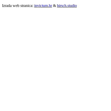
Izrada web stranica:
invictum.hr
&
hirsch.studio