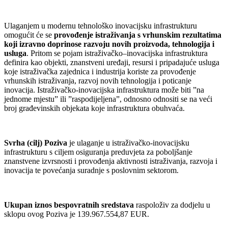
Ulaganjem u modernu tehnološko inovacijsku infrastrukturu
omogućit će se
provođenje istraživanja s vrhunskim rezultatima
koji izravno doprinose razvoju novih proizvoda, tehnologija i
usluga
. Pritom se pojam istraživačko–inovacijska infrastruktura
definira kao objekti, znanstveni uređaji, resursi i pripadajuće usluga
koje istraživačka zajednica i industrija koriste za provođenje
vrhunskih istraživanja, razvoj novih tehnologija i poticanje
inovacija. Istraživačko-inovacijska infrastruktura može biti ”na
jednome mjestu” ili ”raspodijeljena”, odnosno odnositi se na veći
broj građevinskih objekata koje infrastruktura obuhvaća.
Svrha (cilj) Poziva
je ulaganje u istraživačko-inovacijsku
infrastrukturu s ciljem osiguranja preduvjeta za poboljšanje
znanstvene izvrsnosti i provođenja aktivnosti istraživanja, razvoja i
inovacija te povećanja suradnje s poslovnim sektorom.
Ukupan iznos bespovratnih sredstava
raspoloživ za dodjelu u
sklopu ovog Poziva je 139.967.554,87 EUR.