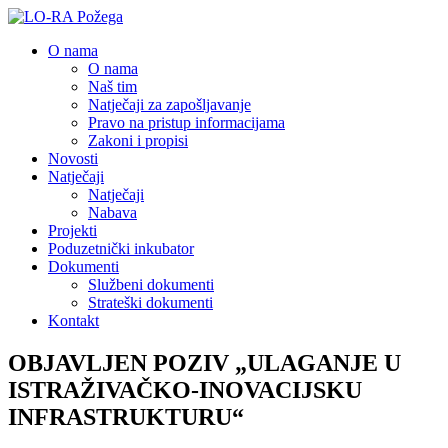
O nama
O nama
Naš tim
Natječaji za zapošljavanje
Pravo na pristup informacijama
Zakoni i propisi
Novosti
Natječaji
Natječaji
Nabava
Projekti
Poduzetnički inkubator
Dokumenti
Službeni dokumenti
Strateški dokumenti
Kontakt
OBJAVLJEN POZIV „ULAGANJE U
ISTRAŽIVAČKO-INOVACIJSKU
INFRASTRUKTURU“