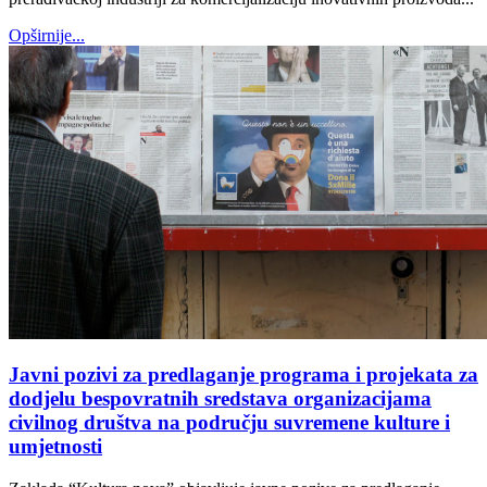
Opširnije...
Javni pozivi za predlaganje programa i projekata za
dodjelu bespovratnih sredstava organizacijama
civilnog društva na području suvremene kulture i
umjetnosti