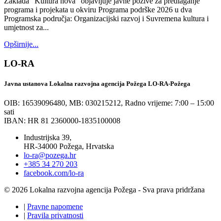
Zaklada “Kultura nova” objavljuje javne pozive za predlaganje
programa i projekata u okviru Programa podrške 2026 u dva
Programska područja: Organizacijski razvoj i Suvremena kultura i
umjetnost za...
Opširnije...
LO-RA
Javna ustanova Lokalna razvojna agencija Požega LO-RA-Požega
OIB: 16539096480, MB: 030215212,
Radno vrijeme: 7:00 – 15:00
sati
IBAN: HR 81 2360000-1835100008
Industrijska 39,
HR-34000 Požega, Hrvatska
lo-ra@pozega.hr
+385 34 270 203
facebook.com/lo-ra
© 2026 Lokalna razvojna agencija Požega - Sva prava pridržana
|
Pravne napomene
|
Pravila privatnosti