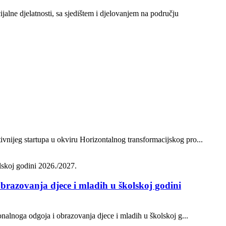
ijalne djelatnosti, sa sjedištem i djelovanjem na području
vnijeg startupa u okviru Horizontalnog transformacijskog pro...
brazovanja djece i mladih u školskoj godini
onalnoga odgoja i obrazovanja djece i mladih u školskoj g...