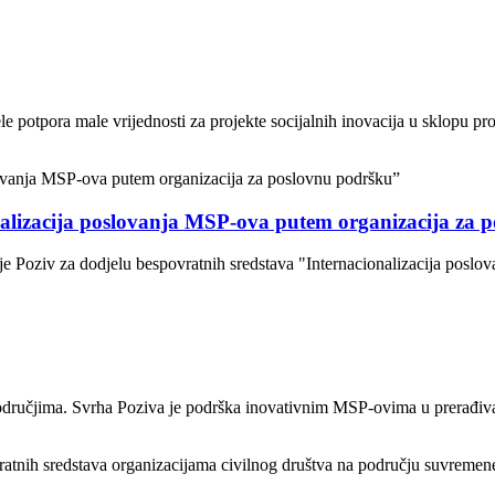
 potpora male vrijednosti za projekte socijalnih inovacija u sklopu proj
nalizacija poslovanja MSP-ova putem organizacija za 
je Poziv za dodjelu bespovratnih sredstava "Internacionalizacija posl
odručjima. Svrha Poziva je podrška inovativnim MSP-ovima u prerađivačk