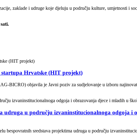
cije, zaklade i udruge koje djeluju u području kulture, umjetnosti i soc
sati.
g startupa Hrvatske (HIT projekt)
AG-BICRO) objavila je Javni poziv za sudjelovanje u izboru najinovati
a udruga u području izvaninstitucionalnoga odgoja i o
jelu bespovratnih sredstava projektima udruga u području izvaninstituci