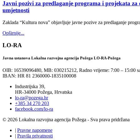
Javni pozivi za predlaganje programa i projekata za
umjetnosti
Zaklada “Kultura nova” objavljuje javne pozive za predlaganje progr
Opširnije...
LO-RA
Javna ustanova Lokalna razvojna agencija Požega LO-RA-Požega
OIB: 16539096480, MB: 030215212,
Radno vrijeme: 7:00 – 15:00 sa
IBAN: HR 81 2360000-1835100008
Industrijska 39,
HR-34000 Požega, Hrvatska
lo-ra@pozega.hr
+385 34 270 203
facebook.com/lo-ra
© 2026 Lokalna razvojna agencija Požega - Sva prava pridržana
|
Pravne napomene
|
Pravila privatnosti