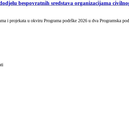
 dodjelu bespovratnih sredstava organizacijama civiln
ama i projekata u okviru Programa podrške 2026 u dva Programska područ
ti