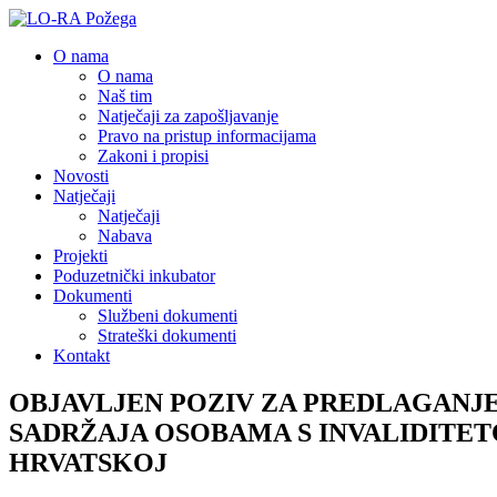
O nama
O nama
Naš tim
Natječaji za zapošljavanje
Pravo na pristup informacijama
Zakoni i propisi
Novosti
Natječaji
Natječaji
Nabava
Projekti
Poduzetnički inkubator
Dokumenti
Službeni dokumenti
Strateški dokumenti
Kontakt
OBJAVLJEN POZIV ZA PREDLAGANJ
SADRŽAJA OSOBAMA S INVALIDITET
HRVATSKOJ