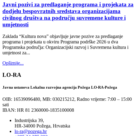
Javni pozivi za predlaganje programa i projekata za
dodjelu bespovratnih sredstava organizacijama
civilnog društva na području suvremene kulture i
umjetnosti
Zaklada “Kultura nova” objavljuje javne pozive za predlaganje
programa i projekata u okviru Programa podrške 2026 u dva
Programska područja: Organizacijski razvoj i Suvremena kultura i
umjetnost za...
Opširnije...
LO-RA
Javna ustanova Lokalna razvojna agencija Požega LO-RA-Požega
OIB: 16539096480, MB: 030215212,
Radno vrijeme: 7:00 – 15:00
sati
IBAN: HR 81 2360000-1835100008
Industrijska 39,
HR-34000 Požega, Hrvatska
lo-ra@pozega.hr