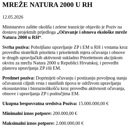
MREŽE NATURA 2000 U RH
12.05.2026
Ministarstvo zaštite okoliša i zelene tranzicije objavilo je Poziv na
dostavu projektnih prijedloga
„Očuvanje i obnova ekološke mreže
Natura 2000 u RH“
.
Svrha poziva:
Poboljšano upravljanje ZP i EM u RH i vrstama kroz
provedbu strateških prioriteta i prioritetnih mjera očuvanja i obnove
te drugih upravljačkih aktivnosti sukladno Prioritetnom akcijskom
okviru za mrežu Natura 2000 u Republici Hrvatskoj, i provedbi
planova upravljanja ZP i/ili EM.
Predmet poziva:
Doprinijeti očuvanju i postizanju povoljnog stanja
očuvanosti ciljnih vrsta i stanišnih tipova te održivom upravljanju
ekosustavima i bioraznolikošću kroz provedbu aktivnosti očuvanja,
obnove i upravljanja ZP i područjima EM.
Ukupna bespovratna sredstva Poziva:
15.000.000,00 €
Minimalni iznos potpore:
200.000,00 €
Maksimalni iznos potpore:
2.000.000,00 €