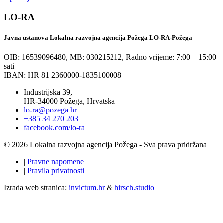
LO-RA
Javna ustanova Lokalna razvojna agencija Požega LO-RA-Požega
OIB: 16539096480, MB: 030215212,
Radno vrijeme: 7:00 – 15:00
sati
IBAN: HR 81 2360000-1835100008
Industrijska 39,
HR-34000 Požega, Hrvatska
lo-ra@pozega.hr
+385 34 270 203
facebook.com/lo-ra
© 2026 Lokalna razvojna agencija Požega - Sva prava pridržana
|
Pravne napomene
|
Pravila privatnosti
Izrada web stranica:
invictum.hr
&
hirsch.studio