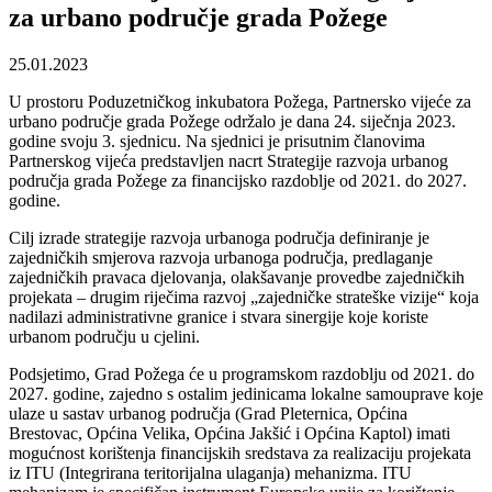
za urbano područje grada Požege
25.01.2023
U prostoru Poduzetničkog inkubatora Požega, Partnersko vijeće za
urbano područje grada Požege održalo je dana 24. siječnja 2023.
godine svoju 3. sjednicu. Na sjednici je prisutnim članovima
Partnerskog vijeća predstavljen nacrt Strategije razvoja urbanog
područja grada Požege za financijsko razdoblje od 2021. do 2027.
godine.
Cilj izrade strategije razvoja urbanoga područja definiranje je
zajedničkih smjerova razvoja urbanoga područja, predlaganje
zajedničkih pravaca djelovanja, olakšavanje provedbe zajedničkih
projekata – drugim riječima razvoj „zajedničke strateške vizije“ koja
nadilazi administrativne granice i stvara sinergije koje koriste
urbanom području u cjelini.
Podsjetimo, Grad Požega će u programskom razdoblju od 2021. do
2027. godine, zajedno s ostalim jedinicama lokalne samouprave koje
ulaze u sastav urbanog područja (Grad Pleternica, Općina
Brestovac, Općina Velika, Općina Jakšić i Općina Kaptol) imati
mogućnost korištenja financijskih sredstava za realizaciju projekata
iz ITU (Integrirana teritorijalna ulaganja) mehanizma. ITU