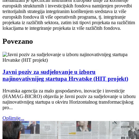
mehanizam je specifičan instrument Europske unije za korištenje
europskih strukturnih i investicijskih fondova namijenjen provedbi
teritorijalnih strategija integriranim korištenjem sredstava iz više
europskih fondova ili više operativnih programa, tj. integriranje
projekata iz različitih sektora, zatim isti tipovi projekata na različitim
lokacijama te integriranje projekata iz više različitih fondova.
Povezano
Javni poziv za sudjelovanje u izboru
najinovativnijeg startupa Hrvatske (HIT projekt)
Hrvatska agencija za malo gospodarstvo, inovacije i investicije
(HAMAG-BICRO) objavila je Javni poziv za sudjelovanje u izboru
najinovativnijeg startupa u okviru Horizontalnog transformacijskog
pro...
Opširnije...