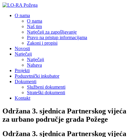
O nama
O nama
Naš tim
Natječaji za zapošljavanje
Pravo na pristup informacijama
Zakoni i propisi
Novosti
Natječaji
Natječaji
Nabava
Projekti
Poduzetnički inkubator
Dokumenti
Službeni dokumenti
Strateški dokumenti
Kontakt
Održana 3. sjednica Partnerskog vijeća
za urbano područje grada Požege
Održana 3. sjednica Partnerskog vijeća