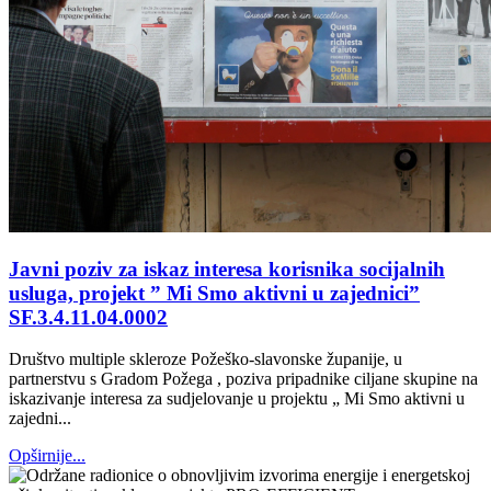
Javni poziv za iskaz interesa korisnika socijalnih
usluga, projekt ” Mi Smo aktivni u zajednici”
SF.3.4.11.04.0002
Društvo multiple skleroze Požeško-slavonske županije, u
partnerstvu s Gradom Požega , poziva pripadnike ciljane skupine na
iskazivanje interesa za sudjelovanje u projektu „ Mi Smo aktivni u
zajedni...
Opširnije...