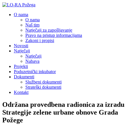
O nama
O nama
Naš tim
Natječaji za zapošljavanje
Pravo na pristup informacijama
Zakoni i propisi
Novosti
Natječaji
Natječaji
Nabava
Projekti
Poduzetnički inkubator
Dokumenti
Službeni dokumenti
Strateški dokumenti
Kontakt
Održana provedbena radionica za izradu
Strategije zelene urbane obnove Grada
Požege