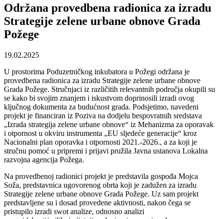
Održana provedbena radionica za izradu
Strategije zelene urbane obnove Grada
Požege
19.02.2025
U prostorima Poduzetničkog inkubatora u Požegi održana je
provedbena radionica za izradu Strategije zelene urbane obnove
Grada Požege. Stručnjaci iz različitih relevantnih područja okupili su
se kako bi svojim znanjem i iskustvom doprinosili izradi ovog
ključnog dokumenta za budućnost grada. Podsjetimo, navedeni
projekt je financiran iz Poziva na dodjelu bespovratnih sredstava
„Izrada strategija zelene urbane obnove“ iz Mehanizma za oporavak
i otpornost u okviru instrumenta „EU sljedeće generacije“ kroz
Nacionalni plan oporavka i otpornosti 2021.-2026., a za koji je
stručnu pomoć u pripremi i prijavi pružila Javna ustanova Lokalna
razvojna agencija Požega.
Na provedbenoj radionici projekt je predstavila gospođa Mojca
Soža, predstavnica ugovorenog obrta koji je zadužen za izradu
Strategije zelene urbane obnove Grada Požege. Uz sam projekt
predstavljene su i dosad provedene aktivnosti, nakon čega se
pristupilo izradi swot analize, odnosno analizi