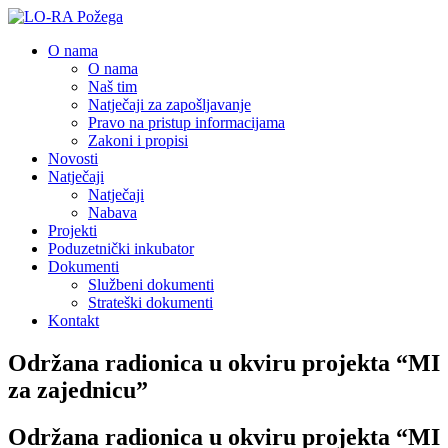
O nama
O nama
Naš tim
Natječaji za zapošljavanje
Pravo na pristup informacijama
Zakoni i propisi
Novosti
Natječaji
Natječaji
Nabava
Projekti
Poduzetnički inkubator
Dokumenti
Službeni dokumenti
Strateški dokumenti
Kontakt
Održana radionica u okviru projekta “MI
za zajednicu”
Održana radionica u okviru projekta “MI